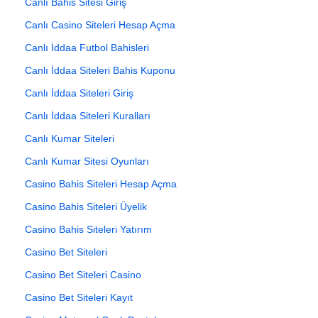
Canlı Bahis Sitesi Giriş
Canlı Casino Siteleri Hesap Açma
Canlı İddaa Futbol Bahisleri
Canlı İddaa Siteleri Bahis Kuponu
Canlı İddaa Siteleri Giriş
Canlı İddaa Siteleri Kuralları
Canlı Kumar Siteleri
Canlı Kumar Sitesi Oyunları
Casino Bahis Siteleri Hesap Açma
Casino Bahis Siteleri Üyelik
Casino Bahis Siteleri Yatırım
Casino Bet Siteleri
Casino Bet Siteleri Casino
Casino Bet Siteleri Kayıt