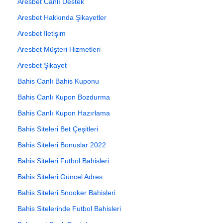
Aresbet Canlı Destek
Aresbet Hakkında Şikayetler
Aresbet İletişim
Aresbet Müşteri Hizmetleri
Aresbet Şikayet
Bahis Canlı Bahis Kuponu
Bahis Canlı Kupon Bozdurma
Bahis Canlı Kupon Hazırlama
Bahis Siteleri Bet Çeşitleri
Bahis Siteleri Bonuslar 2022
Bahis Siteleri Futbol Bahisleri
Bahis Siteleri Güncel Adres
Bahis Siteleri Snooker Bahisleri
Bahis Sitelerinde Futbol Bahisleri