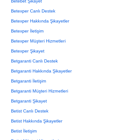
Betebet Şikayet
Betexper Canlı Destek
Betexper Hakkında Şikayetler
Betexper İletişim
Betexper Müşteri Hizmetleri
Betexper Şikayet
Betgaranti Canlı Destek
Betgaranti Hakkında Şikayetler
Betgaranti İletişim
Betgaranti Müşteri Hizmetleri
Betgaranti Şikayet
Betist Canlı Destek
Betist Hakkında Şikayetler
Betist İletişim