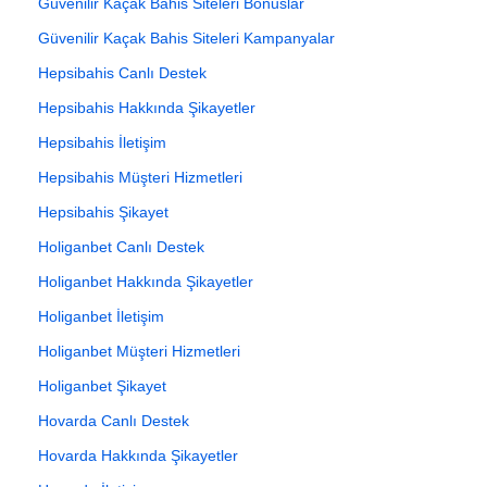
Güvenilir Kaçak Bahis Siteleri Bonuslar
Güvenilir Kaçak Bahis Siteleri Kampanyalar
Hepsibahis Canlı Destek
Hepsibahis Hakkında Şikayetler
Hepsibahis İletişim
Hepsibahis Müşteri Hizmetleri
Hepsibahis Şikayet
Holiganbet Canlı Destek
Holiganbet Hakkında Şikayetler
Holiganbet İletişim
Holiganbet Müşteri Hizmetleri
Holiganbet Şikayet
Hovarda Canlı Destek
Hovarda Hakkında Şikayetler