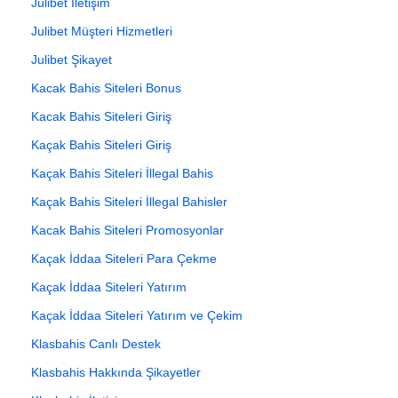
Julibet İletişim
Julibet Müşteri Hizmetleri
Julibet Şikayet
Kacak Bahis Siteleri Bonus
Kacak Bahis Siteleri Giriş
Kaçak Bahis Siteleri Giriş
Kaçak Bahis Siteleri İllegal Bahis
Kaçak Bahis Siteleri İllegal Bahisler
Kacak Bahis Siteleri Promosyonlar
Kaçak İddaa Siteleri Para Çekme
Kaçak İddaa Siteleri Yatırım
Kaçak İddaa Siteleri Yatırım ve Çekim
Klasbahis Canlı Destek
Klasbahis Hakkında Şikayetler