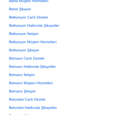
Betist Müşteri Hizmetleri
Betist Şikayet
Betkanyon Canlı Destek
Betkanyon Hakkında Şikayetler
Betkanyon İletişim
Betkanyon Müşteri Hizmetleri
Betkanyon Şikayet
Betnano Canlı Destek
Betnano Hakkında Şikayetler
Betnano İletişim
Betnano Müşteri Hizmetleri
Betnano Şikayet
Betonbet Canlı Destek
Betonbet Hakkında Şikayetler