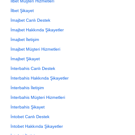
İlbet Müşteri Hizmetleri
İlbet Şikayet
İmajbet Canlı Destek
İmajbet Hakkında Şikayetler
İmajbet İletişim
İmajbet Müşteri Hizmetleri
İmajbet Şikayet
İnterbahis Canlı Destek
İnterbahis Hakkında Şikayetler
İnterbahis İletişim
İnterbahis Müşteri Hizmetleri
İnterbahis Şikayet
İntobet Canlı Destek
İntobet Hakkında Şikayetler