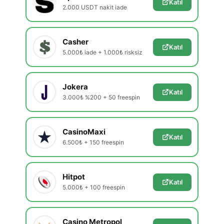
Katıl
2.000 USDT nakit iade
Casher
Katıl
5.000₺ iade + 1.000₺ risksiz
Jokera
Katıl
3.000₺ %200 + 50 freespin
CasinoMaxi
Katıl
6.500₺ + 150 freespin
Hitpot
Katıl
5.000₺ + 100 freespin
Casino Metropol