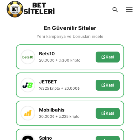
En Güvenilir Siteler
Yeni kampanya ve bonusları incele
Type
Bets10
your
Katıl
searc
20.000₺ + %300 kripto
query
and
hit
enter:
JETBET
Katıl
%325 kripto + 20.000₺
Mobilbahis
Katıl
20.000₺ + %225 kripto
Spino