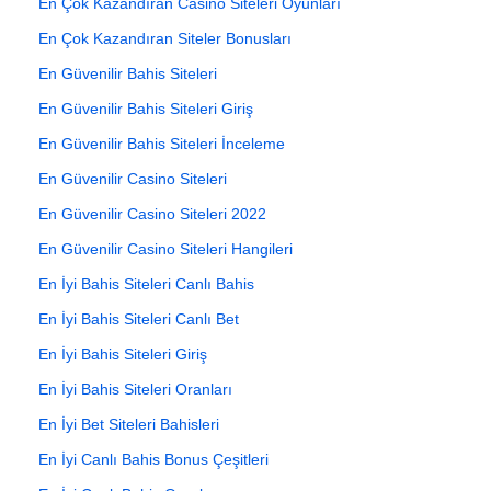
En Çok Kazandıran Casino Siteleri Oyunları
En Çok Kazandıran Siteler Bonusları
En Güvenilir Bahis Siteleri
En Güvenilir Bahis Siteleri Giriş
En Güvenilir Bahis Siteleri İnceleme
En Güvenilir Casino Siteleri
En Güvenilir Casino Siteleri 2022
En Güvenilir Casino Siteleri Hangileri
En İyi Bahis Siteleri Canlı Bahis
En İyi Bahis Siteleri Canlı Bet
En İyi Bahis Siteleri Giriş
En İyi Bahis Siteleri Oranları
En İyi Bet Siteleri Bahisleri
En İyi Canlı Bahis Bonus Çeşitleri