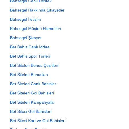
Bahsegel Canlı Destek
Bahsegel Hakkında Şikayetler
Bahsegel İletişim
Bahsegel Müşteri Hizmetleri
Bahsegel Şikayet
Bet Bahis Canlı İddaa
Bet Bahis Spor Türleri
Bet Siteleri Bonus Çeşitleri
Bet Siteleri Bonusları
Bet Siteleri Canlı Bahisler
Bet Siteleri Gol Bahisleri
Bet Siteleri Kampanyalar
Bet Sitesi Gol Bahisleri
Bet Sitesi Kart ve Gol Bahisleri