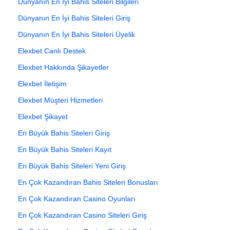
Dünyanın En İyi Bahis Siteleri Bilgileri
Dünyanın En İyi Bahis Siteleri Giriş
Dünyanın En İyi Bahis Siteleri Üyelik
Elexbet Canlı Destek
Elexbet Hakkında Şikayetler
Elexbet İletişim
Elexbet Müşteri Hizmetleri
Elexbet Şikayet
En Büyük Bahis Siteleri Giriş
En Büyük Bahis Siteleri Kayıt
En Büyük Bahis Siteleri Yeni Giriş
En Çok Kazandıran Bahis Siteleri Bonusları
En Çok Kazandıran Casino Oyunları
En Çok Kazandıran Casino Siteleri Giriş