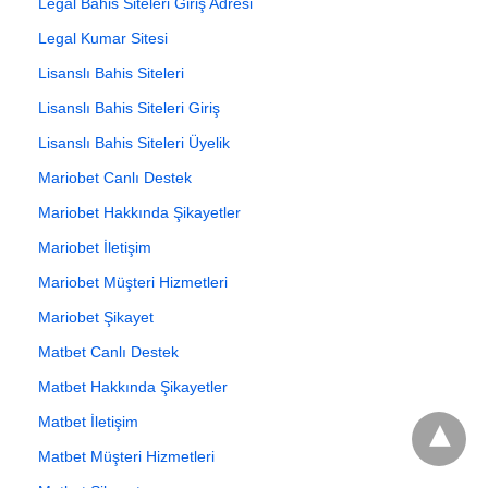
Legal Bahis Siteleri Giriş Adresi
Legal Kumar Sitesi
Lisanslı Bahis Siteleri
Lisanslı Bahis Siteleri Giriş
Lisanslı Bahis Siteleri Üyelik
Mariobet Canlı Destek
Mariobet Hakkında Şikayetler
Mariobet İletişim
Mariobet Müşteri Hizmetleri
Mariobet Şikayet
Matbet Canlı Destek
Matbet Hakkında Şikayetler
Matbet İletişim
Matbet Müşteri Hizmetleri