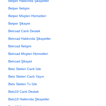
Betper Hakkında Şikayetler
Betper İletişim
Betper Müşteri Hizmetleri
Betper Şikayet
Betroad Canlı Destek
Betroad Hakkında Şikayetler
Betroad İletişim
Betroad Müşteri Hizmetleri
Betroad Şikayet
Bets Siteleri Canlı İzle
Bets Siteleri Canlı Yayın
Bets Siteleri Tv İzle
Bets10 Canlı Destek
Bets10 Hakkında Şikayetler