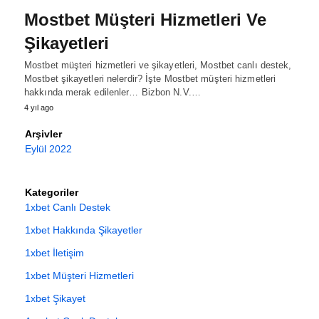
Mostbet Müşteri Hizmetleri Ve
Şikayetleri
Mostbet müşteri hizmetleri ve şikayetleri, Mostbet canlı destek,
Mostbet şikayetleri nelerdir? İşte Mostbet müşteri hizmetleri
hakkında merak edilenler… Bizbon N.V.…
4 yıl ago
Arşivler
Eylül 2022
Kategoriler
1xbet Canlı Destek
1xbet Hakkında Şikayetler
1xbet İletişim
1xbet Müşteri Hizmetleri
1xbet Şikayet