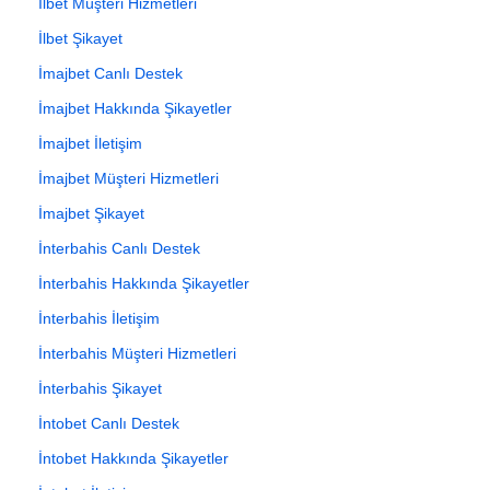
İlbet Müşteri Hizmetleri
İlbet Şikayet
İmajbet Canlı Destek
İmajbet Hakkında Şikayetler
İmajbet İletişim
İmajbet Müşteri Hizmetleri
İmajbet Şikayet
İnterbahis Canlı Destek
İnterbahis Hakkında Şikayetler
İnterbahis İletişim
İnterbahis Müşteri Hizmetleri
İnterbahis Şikayet
İntobet Canlı Destek
İntobet Hakkında Şikayetler