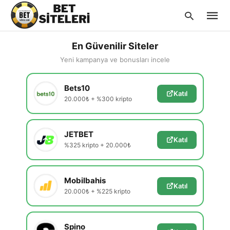
En Güvenilir Siteler
Yeni kampanya ve bonusları incele
Type
Bets10
your
Katıl
searc
20.000₺ + %300 kripto
query
and
hit
enter:
JETBET
Katıl
%325 kripto + 20.000₺
Mobilbahis
Katıl
20.000₺ + %225 kripto
Spino