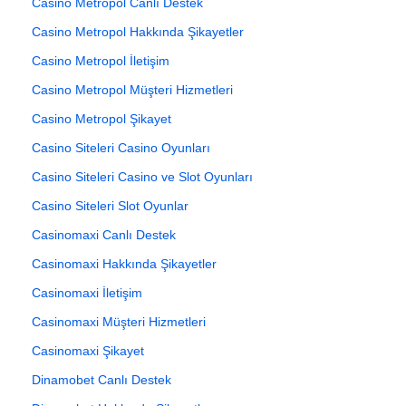
Casino Metropol Canlı Destek
Casino Metropol Hakkında Şikayetler
Casino Metropol İletişim
Casino Metropol Müşteri Hizmetleri
Casino Metropol Şikayet
Casino Siteleri Casino Oyunları
Casino Siteleri Casino ve Slot Oyunları
Casino Siteleri Slot Oyunlar
Casinomaxi Canlı Destek
Casinomaxi Hakkında Şikayetler
Casinomaxi İletişim
Casinomaxi Müşteri Hizmetleri
Casinomaxi Şikayet
Dinamobet Canlı Destek