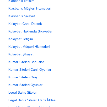
Klasbahis İletişim
Klasbahis Müşteri Hizmetleri
Klasbahis Şikayet
Kolaybet Canlı Destek
Kolaybet Hakkında Şikayetler
Kolaybet İletişim
Kolaybet Müşteri Hizmetleri
Kolaybet Şikayet
Kumar Siteleri Bonuslar
Kumar Siteleri Canlı Oyunlar
Kumar Siteleri Giriş
Kumar Siteleri Oyunlar
Legal Bahis Siteleri
Legal Bahis Siteleri Canlı İddaa