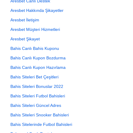
Aresbet Canlı Destek
Aresbet Hakkında Şikayetler
Aresbet İletişim
Aresbet Müşteri Hizmetleri
Aresbet Şikayet
Bahis Canlı Bahis Kuponu
Bahis Canlı Kupon Bozdurma
Bahis Canlı Kupon Hazırlama
Bahis Siteleri Bet Çeşitleri
Bahis Siteleri Bonuslar 2022
Bahis Siteleri Futbol Bahisleri
Bahis Siteleri Güncel Adres
Bahis Siteleri Snooker Bahisleri
Bahis Sitelerinde Futbol Bahisleri