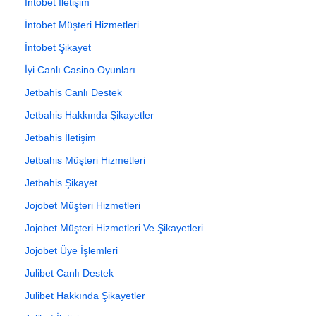
İntobet İletişim
İntobet Müşteri Hizmetleri
İntobet Şikayet
İyi Canlı Casino Oyunları
Jetbahis Canlı Destek
Jetbahis Hakkında Şikayetler
Jetbahis İletişim
Jetbahis Müşteri Hizmetleri
Jetbahis Şikayet
Jojobet Müşteri Hizmetleri
Jojobet Müşteri Hizmetleri Ve Şikayetleri
Jojobet Üye İşlemleri
Julibet Canlı Destek
Julibet Hakkında Şikayetler