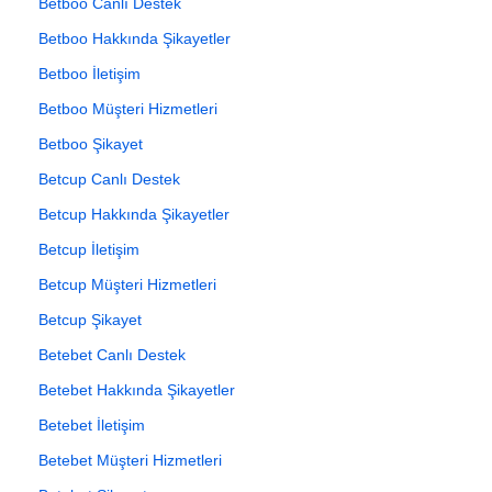
Betboo Canlı Destek
Betboo Hakkında Şikayetler
Betboo İletişim
Betboo Müşteri Hizmetleri
Betboo Şikayet
Betcup Canlı Destek
Betcup Hakkında Şikayetler
Betcup İletişim
Betcup Müşteri Hizmetleri
Betcup Şikayet
Betebet Canlı Destek
Betebet Hakkında Şikayetler
Betebet İletişim
Betebet Müşteri Hizmetleri