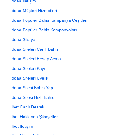
İddaa İletişim
İddaa Müşteri Hizmetleri
İddaa Popüler Bahis Kampanya Çeşitleri
İddaa Popüler Bahis Kampanyaları
İddaa Şikayet
İddaa Siteleri Canlı Bahis
İddaa Siteleri Hesap Açma
İddaa Siteleri Kayıt
İddaa Siteleri Üyelik
İddaa Sitesi Bahis Yap
İddaa Sitesi Hızlı Bahis
İlbet Canlı Destek
İlbet Hakkında Şikayetler
İlbet İletişim