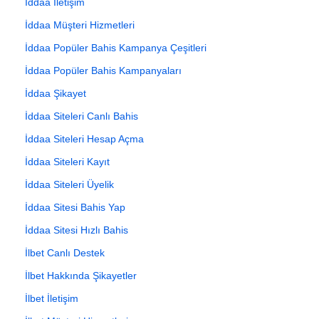
İddaa İletişim
İddaa Müşteri Hizmetleri
İddaa Popüler Bahis Kampanya Çeşitleri
İddaa Popüler Bahis Kampanyaları
İddaa Şikayet
İddaa Siteleri Canlı Bahis
İddaa Siteleri Hesap Açma
İddaa Siteleri Kayıt
İddaa Siteleri Üyelik
İddaa Sitesi Bahis Yap
İddaa Sitesi Hızlı Bahis
İlbet Canlı Destek
İlbet Hakkında Şikayetler
İlbet İletişim