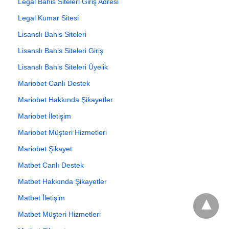
Legal Bahis Siteleri Giriş Adresi
Legal Kumar Sitesi
Lisanslı Bahis Siteleri
Lisanslı Bahis Siteleri Giriş
Lisanslı Bahis Siteleri Üyelik
Mariobet Canlı Destek
Mariobet Hakkında Şikayetler
Mariobet İletişim
Mariobet Müşteri Hizmetleri
Mariobet Şikayet
Matbet Canlı Destek
Matbet Hakkında Şikayetler
Matbet İletişim
Matbet Müşteri Hizmetleri