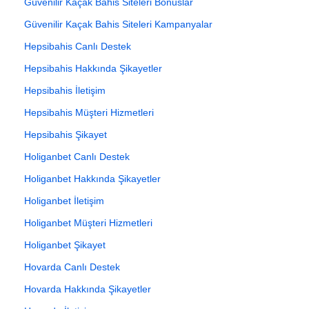
Güvenilir Kaçak Bahis Siteleri Bonuslar
Güvenilir Kaçak Bahis Siteleri Kampanyalar
Hepsibahis Canlı Destek
Hepsibahis Hakkında Şikayetler
Hepsibahis İletişim
Hepsibahis Müşteri Hizmetleri
Hepsibahis Şikayet
Holiganbet Canlı Destek
Holiganbet Hakkında Şikayetler
Holiganbet İletişim
Holiganbet Müşteri Hizmetleri
Holiganbet Şikayet
Hovarda Canlı Destek
Hovarda Hakkında Şikayetler