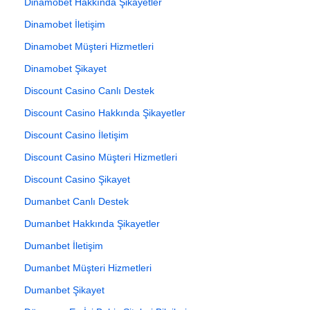
Dinamobet Hakkında Şikayetler
Dinamobet İletişim
Dinamobet Müşteri Hizmetleri
Dinamobet Şikayet
Discount Casino Canlı Destek
Discount Casino Hakkında Şikayetler
Discount Casino İletişim
Discount Casino Müşteri Hizmetleri
Discount Casino Şikayet
Dumanbet Canlı Destek
Dumanbet Hakkında Şikayetler
Dumanbet İletişim
Dumanbet Müşteri Hizmetleri
Dumanbet Şikayet