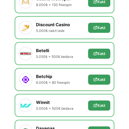
Katıl
8.000₺ + 150 freespin
Discount Casino
Katıl
5.000₺ nakit iade
Betelli
Katıl
5.050₺ + 500₺ bedava
Betchip
Katıl
6.000₺ + 80 freespin
Winnit
Katıl
5.000₺ + 500₺ bedava
Davegas