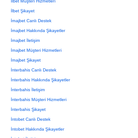
İlbet Müşteri Hizmetleri
İlbet Şikayet
İmajbet Canlı Destek
İmajbet Hakkında Şikayetler
İmajbet İletişim
İmajbet Müşteri Hizmetleri
İmajbet Şikayet
İnterbahis Canlı Destek
İnterbahis Hakkında Şikayetler
İnterbahis İletişim
İnterbahis Müşteri Hizmetleri
İnterbahis Şikayet
İntobet Canlı Destek
İntobet Hakkında Şikayetler