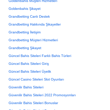
Goldenbahis Müşteri Hizmetleri
Goldenbahis Şikayet
Grandbetting Canlı Destek
Grandbetting Hakkında Şikayetler
Grandbetting İletişim
Grandbetting Müşteri Hizmetleri
Grandbetting Şikayet
Güncel Bahis Siteleri Farklı Bahis Türleri
Güncel Bahis Siteleri Giriş
Güncel Bahis Siteleri Üyelik
Güncel Casino Siteleri Slot Oyunları
Güvenilir Bahis Siteleri
Güvenilir Bahis Siteleri 2022 Promosyonları
Güvenilir Bahis Siteleri Bonuslar