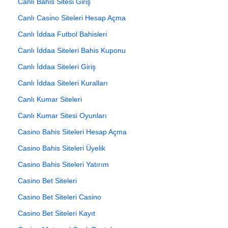
Canlı Bahis Sitesi Giriş
Canlı Casino Siteleri Hesap Açma
Canlı İddaa Futbol Bahisleri
Canlı İddaa Siteleri Bahis Kuponu
Canlı İddaa Siteleri Giriş
Canlı İddaa Siteleri Kuralları
Canlı Kumar Siteleri
Canlı Kumar Sitesi Oyunları
Casino Bahis Siteleri Hesap Açma
Casino Bahis Siteleri Üyelik
Casino Bahis Siteleri Yatırım
Casino Bet Siteleri
Casino Bet Siteleri Casino
Casino Bet Siteleri Kayıt