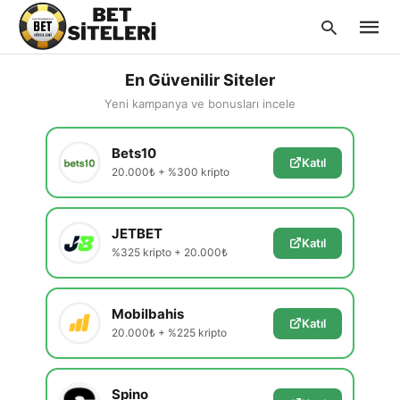
En Güvenilir Siteler
Yeni kampanya ve bonusları incele
Type
Bets10
your
Katıl
searc
20.000₺ + %300 kripto
query
and
hit
enter:
JETBET
Katıl
%325 kripto + 20.000₺
Mobilbahis
Katıl
20.000₺ + %225 kripto
Spino