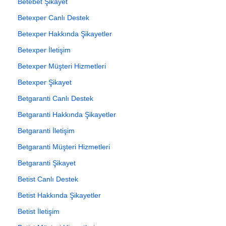
Betebet Şikayet
Betexper Canlı Destek
Betexper Hakkında Şikayetler
Betexper İletişim
Betexper Müşteri Hizmetleri
Betexper Şikayet
Betgaranti Canlı Destek
Betgaranti Hakkında Şikayetler
Betgaranti İletişim
Betgaranti Müşteri Hizmetleri
Betgaranti Şikayet
Betist Canlı Destek
Betist Hakkında Şikayetler
Betist İletişim