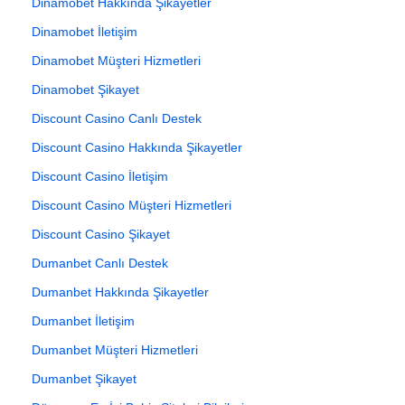
Dinamobet Hakkında Şikayetler
Dinamobet İletişim
Dinamobet Müşteri Hizmetleri
Dinamobet Şikayet
Discount Casino Canlı Destek
Discount Casino Hakkında Şikayetler
Discount Casino İletişim
Discount Casino Müşteri Hizmetleri
Discount Casino Şikayet
Dumanbet Canlı Destek
Dumanbet Hakkında Şikayetler
Dumanbet İletişim
Dumanbet Müşteri Hizmetleri
Dumanbet Şikayet