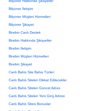
Bilyoner Hakkında Şikayetler
Bilyoner İletişim
Bilyoner Müşteri Hizmetleri
Bilyoner Şikayet
Birebin Canlı Destek
Birebin Hakkında Şikayetler
Birebin İletişim
Birebin Müşteri Hizmetleri
Birebin Şikayet
Canlı Bahis Site Bahis Türleri
Canlı Bahis Siteleri Dikkat Edilecekler
Canlı Bahis Siteleri Güncel Adres
Canlı Bahis Siteleri Yeni Giriş Adresi
Canlı Bahis Sitesi Bonuslar