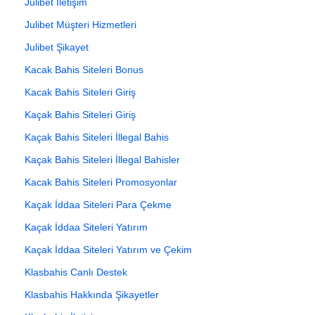
Julibet İletişim
Julibet Müşteri Hizmetleri
Julibet Şikayet
Kacak Bahis Siteleri Bonus
Kacak Bahis Siteleri Giriş
Kaçak Bahis Siteleri Giriş
Kaçak Bahis Siteleri İllegal Bahis
Kaçak Bahis Siteleri İllegal Bahisler
Kacak Bahis Siteleri Promosyonlar
Kaçak İddaa Siteleri Para Çekme
Kaçak İddaa Siteleri Yatırım
Kaçak İddaa Siteleri Yatırım ve Çekim
Klasbahis Canlı Destek
Klasbahis Hakkında Şikayetler