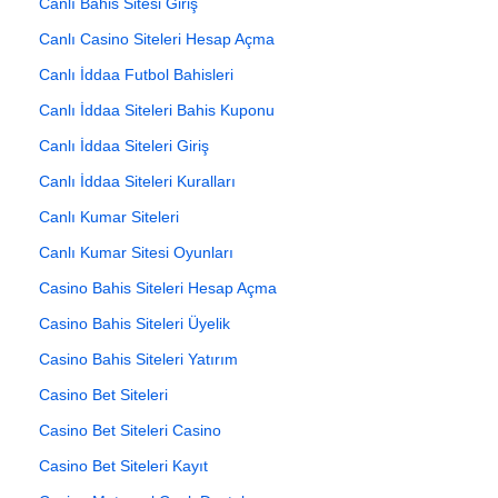
Canlı Bahis Sitesi Giriş
Canlı Casino Siteleri Hesap Açma
Canlı İddaa Futbol Bahisleri
Canlı İddaa Siteleri Bahis Kuponu
Canlı İddaa Siteleri Giriş
Canlı İddaa Siteleri Kuralları
Canlı Kumar Siteleri
Canlı Kumar Sitesi Oyunları
Casino Bahis Siteleri Hesap Açma
Casino Bahis Siteleri Üyelik
Casino Bahis Siteleri Yatırım
Casino Bet Siteleri
Casino Bet Siteleri Casino
Casino Bet Siteleri Kayıt