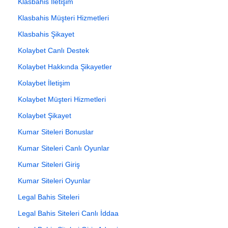
Klasbahis İletişim
Klasbahis Müşteri Hizmetleri
Klasbahis Şikayet
Kolaybet Canlı Destek
Kolaybet Hakkında Şikayetler
Kolaybet İletişim
Kolaybet Müşteri Hizmetleri
Kolaybet Şikayet
Kumar Siteleri Bonuslar
Kumar Siteleri Canlı Oyunlar
Kumar Siteleri Giriş
Kumar Siteleri Oyunlar
Legal Bahis Siteleri
Legal Bahis Siteleri Canlı İddaa