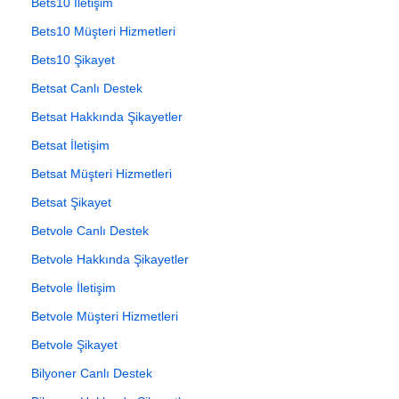
Bets10 İletişim
Bets10 Müşteri Hizmetleri
Bets10 Şikayet
Betsat Canlı Destek
Betsat Hakkında Şikayetler
Betsat İletişim
Betsat Müşteri Hizmetleri
Betsat Şikayet
Betvole Canlı Destek
Betvole Hakkında Şikayetler
Betvole İletişim
Betvole Müşteri Hizmetleri
Betvole Şikayet
Bilyoner Canlı Destek