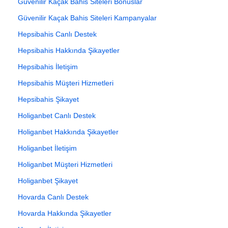
Güvenilir Kaçak Bahis Siteleri Bonuslar
Güvenilir Kaçak Bahis Siteleri Kampanyalar
Hepsibahis Canlı Destek
Hepsibahis Hakkında Şikayetler
Hepsibahis İletişim
Hepsibahis Müşteri Hizmetleri
Hepsibahis Şikayet
Holiganbet Canlı Destek
Holiganbet Hakkında Şikayetler
Holiganbet İletişim
Holiganbet Müşteri Hizmetleri
Holiganbet Şikayet
Hovarda Canlı Destek
Hovarda Hakkında Şikayetler