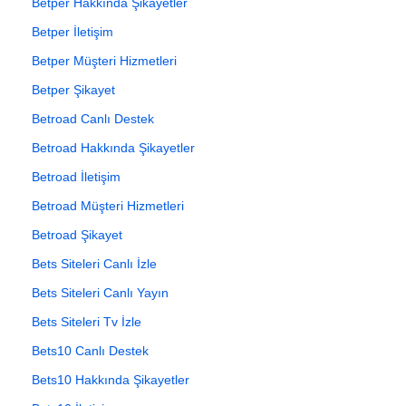
Betper Hakkında Şikayetler
Betper İletişim
Betper Müşteri Hizmetleri
Betper Şikayet
Betroad Canlı Destek
Betroad Hakkında Şikayetler
Betroad İletişim
Betroad Müşteri Hizmetleri
Betroad Şikayet
Bets Siteleri Canlı İzle
Bets Siteleri Canlı Yayın
Bets Siteleri Tv İzle
Bets10 Canlı Destek
Bets10 Hakkında Şikayetler