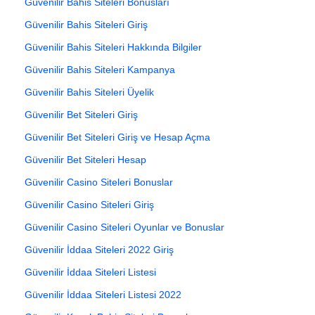
Güvenilir Bahis Siteleri Bonusları
Güvenilir Bahis Siteleri Giriş
Güvenilir Bahis Siteleri Hakkında Bilgiler
Güvenilir Bahis Siteleri Kampanya
Güvenilir Bahis Siteleri Üyelik
Güvenilir Bet Siteleri Giriş
Güvenilir Bet Siteleri Giriş ve Hesap Açma
Güvenilir Bet Siteleri Hesap
Güvenilir Casino Siteleri Bonuslar
Güvenilir Casino Siteleri Giriş
Güvenilir Casino Siteleri Oyunlar ve Bonuslar
Güvenilir İddaa Siteleri 2022 Giriş
Güvenilir İddaa Siteleri Listesi
Güvenilir İddaa Siteleri Listesi 2022