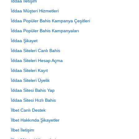
İddaa İletişim
İddaa Müşteri Hizmetleri
İddaa Popüler Bahis Kampanya Çeşitleri
İddaa Popüler Bahis Kampanyaları
İddaa Şikayet
İddaa Siteleri Canlı Bahis
İddaa Siteleri Hesap Açma
İddaa Siteleri Kayıt
İddaa Siteleri Üyelik
İddaa Sitesi Bahis Yap
İddaa Sitesi Hızlı Bahis
İlbet Canlı Destek
İlbet Hakkında Şikayetler
İlbet İletişim