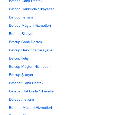
Betboo Canlı Destek
Betboo Hakkında Şikayetler
Betboo İletişim
Betboo Müşteri Hizmetleri
Betboo Şikayet
Betcup Canlı Destek
Betcup Hakkında Şikayetler
Betcup İletişim
Betcup Müşteri Hizmetleri
Betcup Şikayet
Betebet Canlı Destek
Betebet Hakkında Şikayetler
Betebet İletişim
Betebet Müşteri Hizmetleri