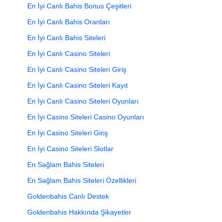
En İyi Canlı Bahis Bonus Çeşitleri
En İyi Canlı Bahis Oranları
En İyi Canlı Bahis Siteleri
En İyi Canlı Casino Siteleri
En İyi Canlı Casino Siteleri Giriş
En İyi Canlı Casino Siteleri Kayıt
En İyi Canlı Casino Siteleri Oyunları
En İyi Casino Siteleri Casino Oyunları
En İyi Casino Siteleri Giriş
En İyi Casino Siteleri Slotlar
En Sağlam Bahis Siteleri
En Sağlam Bahis Siteleri Özellikleri
Goldenbahis Canlı Destek
Goldenbahis Hakkında Şikayetler