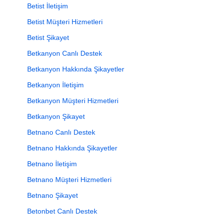
Betist İletişim
Betist Müşteri Hizmetleri
Betist Şikayet
Betkanyon Canlı Destek
Betkanyon Hakkında Şikayetler
Betkanyon İletişim
Betkanyon Müşteri Hizmetleri
Betkanyon Şikayet
Betnano Canlı Destek
Betnano Hakkında Şikayetler
Betnano İletişim
Betnano Müşteri Hizmetleri
Betnano Şikayet
Betonbet Canlı Destek