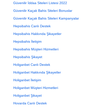
Güvenilir İddaa Siteleri Listesi 2022
Güvenilir Kaçak Bahis Siteleri Bonuslar
Güvenilir Kaçak Bahis Siteleri Kampanyalar
Hepsibahis Canlı Destek
Hepsibahis Hakkında Şikayetler
Hepsibahis İletişim
Hepsibahis Müşteri Hizmetleri
Hepsibahis Şikayet
Holiganbet Canlı Destek
Holiganbet Hakkında Şikayetler
Holiganbet İletişim
Holiganbet Müşteri Hizmetleri
Holiganbet Şikayet
Hovarda Canlı Destek