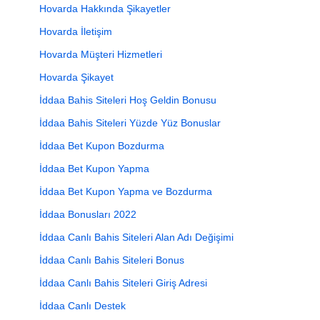
Hovarda Hakkında Şikayetler
Hovarda İletişim
Hovarda Müşteri Hizmetleri
Hovarda Şikayet
İddaa Bahis Siteleri Hoş Geldin Bonusu
İddaa Bahis Siteleri Yüzde Yüz Bonuslar
İddaa Bet Kupon Bozdurma
İddaa Bet Kupon Yapma
İddaa Bet Kupon Yapma ve Bozdurma
İddaa Bonusları 2022
İddaa Canlı Bahis Siteleri Alan Adı Değişimi
İddaa Canlı Bahis Siteleri Bonus
İddaa Canlı Bahis Siteleri Giriş Adresi
İddaa Canlı Destek