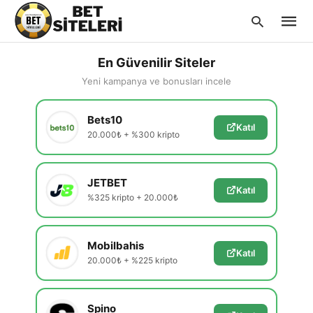
En Güvenilir Siteler
Yeni kampanya ve bonusları incele
Type
Bets10
your
Katıl
searc
20.000₺ + %300 kripto
query
and
hit
enter:
JETBET
Katıl
%325 kripto + 20.000₺
Mobilbahis
Katıl
20.000₺ + %225 kripto
Spino