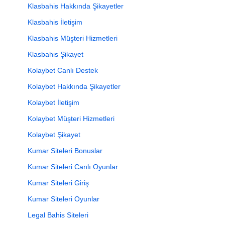
Klasbahis Hakkında Şikayetler
Klasbahis İletişim
Klasbahis Müşteri Hizmetleri
Klasbahis Şikayet
Kolaybet Canlı Destek
Kolaybet Hakkında Şikayetler
Kolaybet İletişim
Kolaybet Müşteri Hizmetleri
Kolaybet Şikayet
Kumar Siteleri Bonuslar
Kumar Siteleri Canlı Oyunlar
Kumar Siteleri Giriş
Kumar Siteleri Oyunlar
Legal Bahis Siteleri