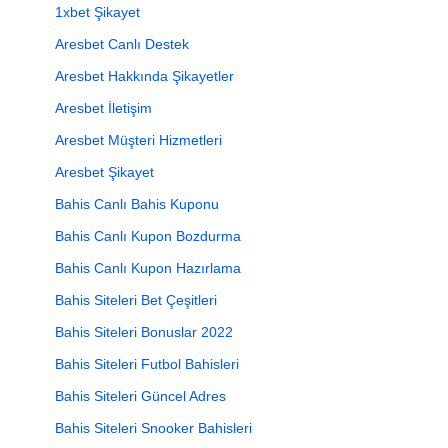
1xbet Şikayet
Aresbet Canlı Destek
Aresbet Hakkında Şikayetler
Aresbet İletişim
Aresbet Müşteri Hizmetleri
Aresbet Şikayet
Bahis Canlı Bahis Kuponu
Bahis Canlı Kupon Bozdurma
Bahis Canlı Kupon Hazırlama
Bahis Siteleri Bet Çeşitleri
Bahis Siteleri Bonuslar 2022
Bahis Siteleri Futbol Bahisleri
Bahis Siteleri Güncel Adres
Bahis Siteleri Snooker Bahisleri