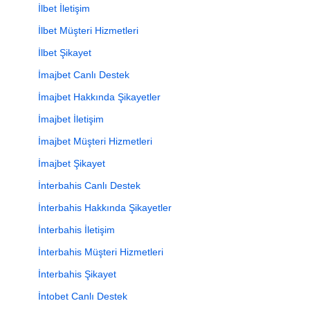
İlbet İletişim
İlbet Müşteri Hizmetleri
İlbet Şikayet
İmajbet Canlı Destek
İmajbet Hakkında Şikayetler
İmajbet İletişim
İmajbet Müşteri Hizmetleri
İmajbet Şikayet
İnterbahis Canlı Destek
İnterbahis Hakkında Şikayetler
İnterbahis İletişim
İnterbahis Müşteri Hizmetleri
İnterbahis Şikayet
İntobet Canlı Destek