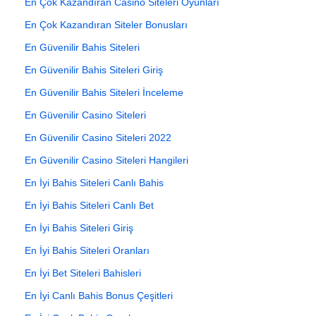
En Çok Kazandıran Casino Siteleri Oyunları
En Çok Kazandıran Siteler Bonusları
En Güvenilir Bahis Siteleri
En Güvenilir Bahis Siteleri Giriş
En Güvenilir Bahis Siteleri İnceleme
En Güvenilir Casino Siteleri
En Güvenilir Casino Siteleri 2022
En Güvenilir Casino Siteleri Hangileri
En İyi Bahis Siteleri Canlı Bahis
En İyi Bahis Siteleri Canlı Bet
En İyi Bahis Siteleri Giriş
En İyi Bahis Siteleri Oranları
En İyi Bet Siteleri Bahisleri
En İyi Canlı Bahis Bonus Çeşitleri