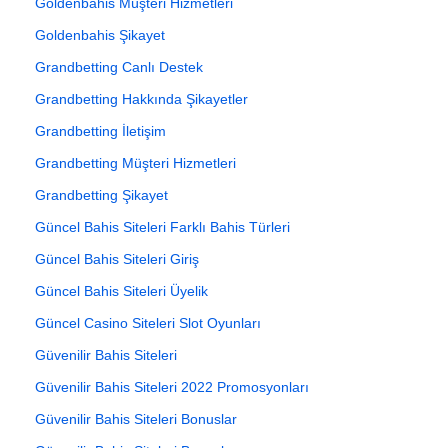
Goldenbahis Müşteri Hizmetleri
Goldenbahis Şikayet
Grandbetting Canlı Destek
Grandbetting Hakkında Şikayetler
Grandbetting İletişim
Grandbetting Müşteri Hizmetleri
Grandbetting Şikayet
Güncel Bahis Siteleri Farklı Bahis Türleri
Güncel Bahis Siteleri Giriş
Güncel Bahis Siteleri Üyelik
Güncel Casino Siteleri Slot Oyunları
Güvenilir Bahis Siteleri
Güvenilir Bahis Siteleri 2022 Promosyonları
Güvenilir Bahis Siteleri Bonuslar