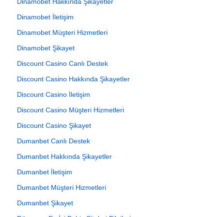
Dinamobet Hakkında Şikayetler
Dinamobet İletişim
Dinamobet Müşteri Hizmetleri
Dinamobet Şikayet
Discount Casino Canlı Destek
Discount Casino Hakkında Şikayetler
Discount Casino İletişim
Discount Casino Müşteri Hizmetleri
Discount Casino Şikayet
Dumanbet Canlı Destek
Dumanbet Hakkında Şikayetler
Dumanbet İletişim
Dumanbet Müşteri Hizmetleri
Dumanbet Şikayet