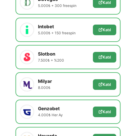
Katıl
5.000₺ + 300 freespin
Intobet
Katıl
5.000₺ + 150 freespin
Slotbon
Katıl
7.500₺ + %200
Milyar
Katıl
8.000₺
Genzobet
Katıl
4.000₺ Her Ay
Hovarda