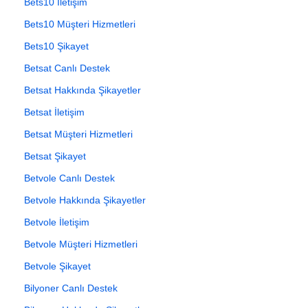
Bets10 İletişim
Bets10 Müşteri Hizmetleri
Bets10 Şikayet
Betsat Canlı Destek
Betsat Hakkında Şikayetler
Betsat İletişim
Betsat Müşteri Hizmetleri
Betsat Şikayet
Betvole Canlı Destek
Betvole Hakkında Şikayetler
Betvole İletişim
Betvole Müşteri Hizmetleri
Betvole Şikayet
Bilyoner Canlı Destek