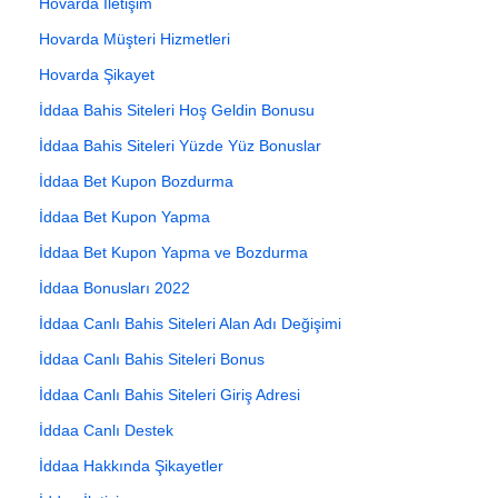
Hovarda İletişim
Hovarda Müşteri Hizmetleri
Hovarda Şikayet
İddaa Bahis Siteleri Hoş Geldin Bonusu
İddaa Bahis Siteleri Yüzde Yüz Bonuslar
İddaa Bet Kupon Bozdurma
İddaa Bet Kupon Yapma
İddaa Bet Kupon Yapma ve Bozdurma
İddaa Bonusları 2022
İddaa Canlı Bahis Siteleri Alan Adı Değişimi
İddaa Canlı Bahis Siteleri Bonus
İddaa Canlı Bahis Siteleri Giriş Adresi
İddaa Canlı Destek
İddaa Hakkında Şikayetler