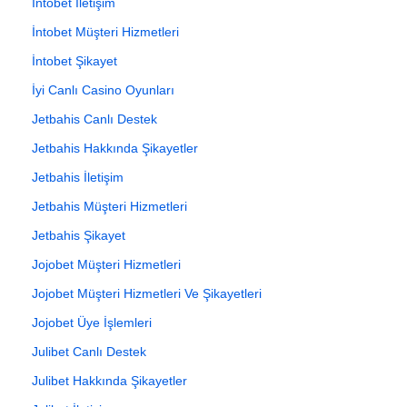
İntobet İletişim
İntobet Müşteri Hizmetleri
İntobet Şikayet
İyi Canlı Casino Oyunları
Jetbahis Canlı Destek
Jetbahis Hakkında Şikayetler
Jetbahis İletişim
Jetbahis Müşteri Hizmetleri
Jetbahis Şikayet
Jojobet Müşteri Hizmetleri
Jojobet Müşteri Hizmetleri Ve Şikayetleri
Jojobet Üye İşlemleri
Julibet Canlı Destek
Julibet Hakkında Şikayetler