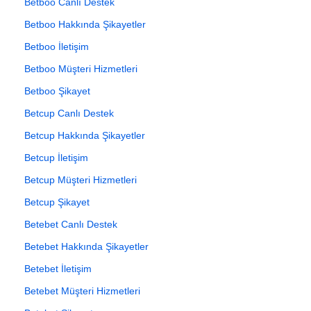
Betboo Canlı Destek
Betboo Hakkında Şikayetler
Betboo İletişim
Betboo Müşteri Hizmetleri
Betboo Şikayet
Betcup Canlı Destek
Betcup Hakkında Şikayetler
Betcup İletişim
Betcup Müşteri Hizmetleri
Betcup Şikayet
Betebet Canlı Destek
Betebet Hakkında Şikayetler
Betebet İletişim
Betebet Müşteri Hizmetleri