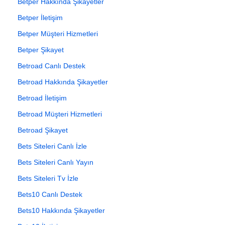
Betper Hakkında Şikayetler
Betper İletişim
Betper Müşteri Hizmetleri
Betper Şikayet
Betroad Canlı Destek
Betroad Hakkında Şikayetler
Betroad İletişim
Betroad Müşteri Hizmetleri
Betroad Şikayet
Bets Siteleri Canlı İzle
Bets Siteleri Canlı Yayın
Bets Siteleri Tv İzle
Bets10 Canlı Destek
Bets10 Hakkında Şikayetler