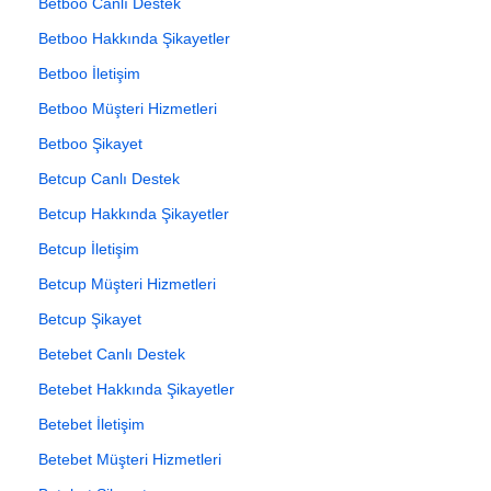
Betboo Canlı Destek
Betboo Hakkında Şikayetler
Betboo İletişim
Betboo Müşteri Hizmetleri
Betboo Şikayet
Betcup Canlı Destek
Betcup Hakkında Şikayetler
Betcup İletişim
Betcup Müşteri Hizmetleri
Betcup Şikayet
Betebet Canlı Destek
Betebet Hakkında Şikayetler
Betebet İletişim
Betebet Müşteri Hizmetleri