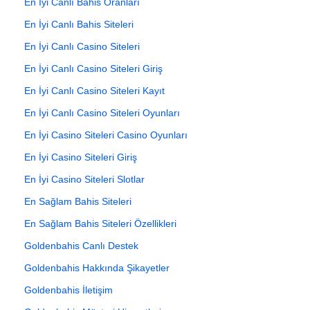
En İyi Canlı Bahis Oranları
En İyi Canlı Bahis Siteleri
En İyi Canlı Casino Siteleri
En İyi Canlı Casino Siteleri Giriş
En İyi Canlı Casino Siteleri Kayıt
En İyi Canlı Casino Siteleri Oyunları
En İyi Casino Siteleri Casino Oyunları
En İyi Casino Siteleri Giriş
En İyi Casino Siteleri Slotlar
En Sağlam Bahis Siteleri
En Sağlam Bahis Siteleri Özellikleri
Goldenbahis Canlı Destek
Goldenbahis Hakkında Şikayetler
Goldenbahis İletişim