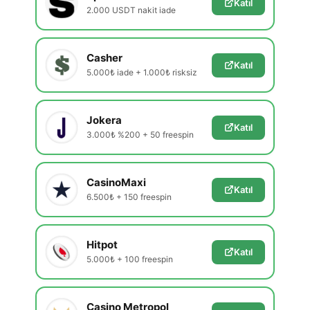
Katıl
2.000 USDT nakit iade
Casher
Katıl
5.000₺ iade + 1.000₺ risksiz
Jokera
Katıl
3.000₺ %200 + 50 freespin
CasinoMaxi
Katıl
6.500₺ + 150 freespin
Hitpot
Katıl
5.000₺ + 100 freespin
Casino Metropol