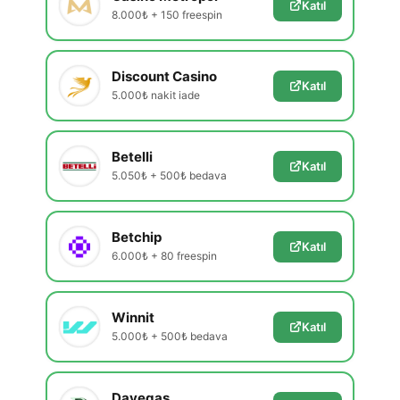
Katıl
8.000₺ + 150 freespin
Discount Casino
Katıl
5.000₺ nakit iade
Betelli
Katıl
5.050₺ + 500₺ bedava
Betchip
Katıl
6.000₺ + 80 freespin
Winnit
Katıl
5.000₺ + 500₺ bedava
Davegas