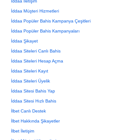
İddaa İletişim
İddaa Müşteri Hizmetleri
İddaa Popüler Bahis Kampanya Çeşitleri
İddaa Popüler Bahis Kampanyaları
İddaa Şikayet
İddaa Siteleri Canlı Bahis
İddaa Siteleri Hesap Açma
İddaa Siteleri Kayıt
İddaa Siteleri Üyelik
İddaa Sitesi Bahis Yap
İddaa Sitesi Hızlı Bahis
İlbet Canlı Destek
İlbet Hakkında Şikayetler
İlbet İletişim