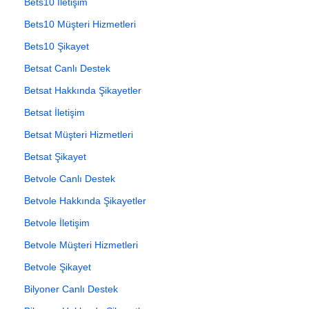
Bets10 İletişim
Bets10 Müşteri Hizmetleri
Bets10 Şikayet
Betsat Canlı Destek
Betsat Hakkında Şikayetler
Betsat İletişim
Betsat Müşteri Hizmetleri
Betsat Şikayet
Betvole Canlı Destek
Betvole Hakkında Şikayetler
Betvole İletişim
Betvole Müşteri Hizmetleri
Betvole Şikayet
Bilyoner Canlı Destek