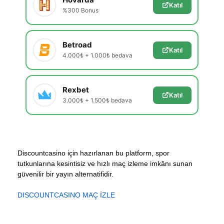
Katıl
%300 Bonus
Betroad
Katıl
4.000₺ + 1.000₺ bedava
Rexbet
Katıl
3.000₺ + 1.500₺ bedava
Discountcasino için hazırlanan bu platform, spor
tutkunlarına kesintisiz ve hızlı maç izleme imkânı sunan
güvenilir bir yayın alternatifidir.
DISCOUNTCASINO MAÇ İZLE