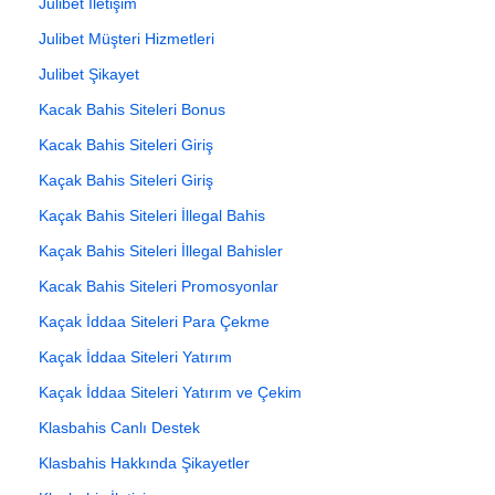
Julibet İletişim
Julibet Müşteri Hizmetleri
Julibet Şikayet
Kacak Bahis Siteleri Bonus
Kacak Bahis Siteleri Giriş
Kaçak Bahis Siteleri Giriş
Kaçak Bahis Siteleri İllegal Bahis
Kaçak Bahis Siteleri İllegal Bahisler
Kacak Bahis Siteleri Promosyonlar
Kaçak İddaa Siteleri Para Çekme
Kaçak İddaa Siteleri Yatırım
Kaçak İddaa Siteleri Yatırım ve Çekim
Klasbahis Canlı Destek
Klasbahis Hakkında Şikayetler