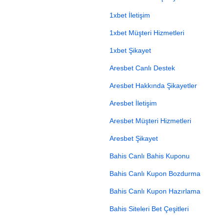
1xbet İletişim
1xbet Müşteri Hizmetleri
1xbet Şikayet
Aresbet Canlı Destek
Aresbet Hakkında Şikayetler
Aresbet İletişim
Aresbet Müşteri Hizmetleri
Aresbet Şikayet
Bahis Canlı Bahis Kuponu
Bahis Canlı Kupon Bozdurma
Bahis Canlı Kupon Hazırlama
Bahis Siteleri Bet Çeşitleri