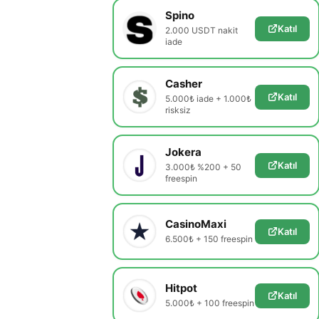
Spino
Katıl
2.000 USDT nakit
iade
Casher
Katıl
5.000₺ iade + 1.000₺
risksiz
Jokera
Katıl
3.000₺ %200 + 50
freespin
CasinoMaxi
Katıl
6.500₺ + 150 freespin
Hitpot
Katıl
5.000₺ + 100 freespin