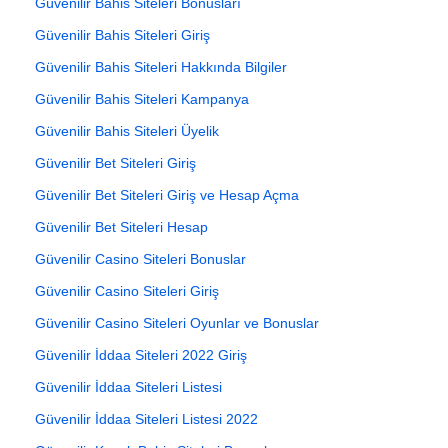
Güvenilir Bahis Siteleri Bonusları
Güvenilir Bahis Siteleri Giriş
Güvenilir Bahis Siteleri Hakkında Bilgiler
Güvenilir Bahis Siteleri Kampanya
Güvenilir Bahis Siteleri Üyelik
Güvenilir Bet Siteleri Giriş
Güvenilir Bet Siteleri Giriş ve Hesap Açma
Güvenilir Bet Siteleri Hesap
Güvenilir Casino Siteleri Bonuslar
Güvenilir Casino Siteleri Giriş
Güvenilir Casino Siteleri Oyunlar ve Bonuslar
Güvenilir İddaa Siteleri 2022 Giriş
Güvenilir İddaa Siteleri Listesi
Güvenilir İddaa Siteleri Listesi 2022