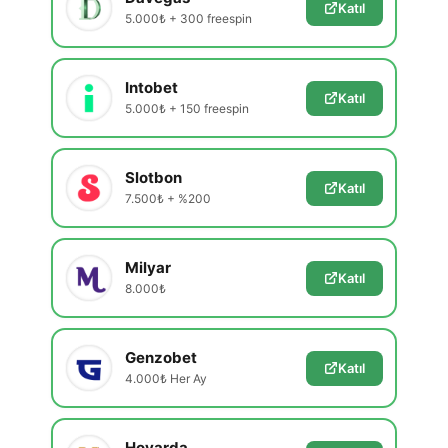
Katıl
5.000₺ + 300 freespin
Intobet
Katıl
5.000₺ + 150 freespin
Slotbon
Katıl
7.500₺ + %200
Milyar
Katıl
8.000₺
Genzobet
Katıl
4.000₺ Her Ay
Hovarda