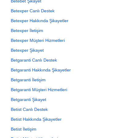
Betebet Şikayet
Betexper Canlı Destek
Betexper Hakkında Şikayetler
Betexper İletişim
Betexper Müşteri Hizmetleri
Betexper Şikayet
Betgaranti Canlı Destek
Betgaranti Hakkında Şikayetler
Betgaranti İletişim
Betgaranti Müşteri Hizmetleri
Betgaranti Şikayet
Betist Canlı Destek
Betist Hakkında Şikayetler
Betist İletişim