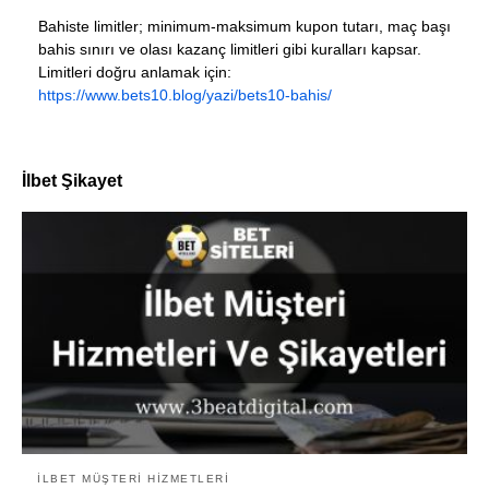
Bahiste limitler; minimum-maksimum kupon tutarı, maç başı
bahis sınırı ve olası kazanç limitleri gibi kuralları kapsar.
Limitleri doğru anlamak için:
https://www.bets10.blog/yazi/bets10-bahis/
İlbet Şikayet
İLBET MÜŞTERI HIZMETLERI