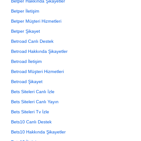
Betper Hakkında Şikayetler
Betper İletişim
Betper Müşteri Hizmetleri
Betper Şikayet
Betroad Canlı Destek
Betroad Hakkında Şikayetler
Betroad İletişim
Betroad Müşteri Hizmetleri
Betroad Şikayet
Bets Siteleri Canlı İzle
Bets Siteleri Canlı Yayın
Bets Siteleri Tv İzle
Bets10 Canlı Destek
Bets10 Hakkında Şikayetler