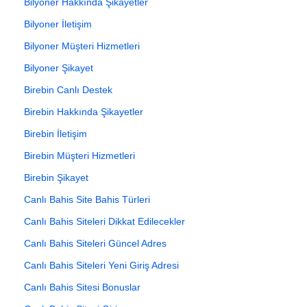
Bilyoner Hakkında Şikayetler
Bilyoner İletişim
Bilyoner Müşteri Hizmetleri
Bilyoner Şikayet
Birebin Canlı Destek
Birebin Hakkında Şikayetler
Birebin İletişim
Birebin Müşteri Hizmetleri
Birebin Şikayet
Canlı Bahis Site Bahis Türleri
Canlı Bahis Siteleri Dikkat Edilecekler
Canlı Bahis Siteleri Güncel Adres
Canlı Bahis Siteleri Yeni Giriş Adresi
Canlı Bahis Sitesi Bonuslar