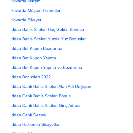
Hovarda İletişim
Hovarda Müşteri Hizmetleri
Hovarda Şikayet
İddaa Bahis Siteleri Hoş Geldin Bonusu
İddaa Bahis Siteleri Yüzde Yüz Bonuslar
İddaa Bet Kupon Bozdurma
İddaa Bet Kupon Yapma
İddaa Bet Kupon Yapma ve Bozdurma
İddaa Bonusları 2022
İddaa Canlı Bahis Siteleri Alan Adı Değişimi
İddaa Canlı Bahis Siteleri Bonus
İddaa Canlı Bahis Siteleri Giriş Adresi
İddaa Canlı Destek
İddaa Hakkında Şikayetler