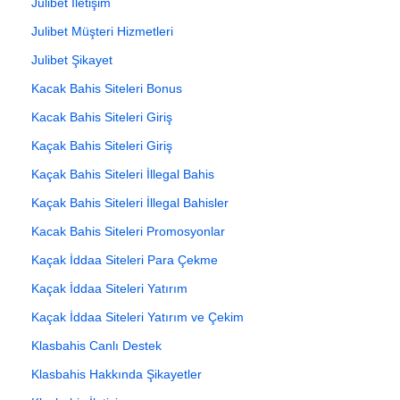
Julibet İletişim
Julibet Müşteri Hizmetleri
Julibet Şikayet
Kacak Bahis Siteleri Bonus
Kacak Bahis Siteleri Giriş
Kaçak Bahis Siteleri Giriş
Kaçak Bahis Siteleri İllegal Bahis
Kaçak Bahis Siteleri İllegal Bahisler
Kacak Bahis Siteleri Promosyonlar
Kaçak İddaa Siteleri Para Çekme
Kaçak İddaa Siteleri Yatırım
Kaçak İddaa Siteleri Yatırım ve Çekim
Klasbahis Canlı Destek
Klasbahis Hakkında Şikayetler