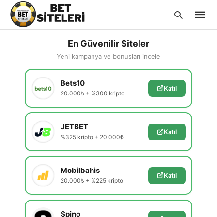
En Güvenilir Siteler
Yeni kampanya ve bonusları incele
Type
Bets10
your
Katıl
searc
20.000₺ + %300 kripto
query
and
hit
enter:
JETBET
Katıl
%325 kripto + 20.000₺
Mobilbahis
Katıl
20.000₺ + %225 kripto
Spino