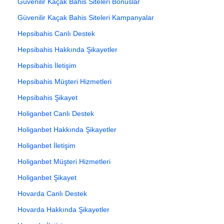
Güvenilir Kaçak Bahis Siteleri Bonuslar
Güvenilir Kaçak Bahis Siteleri Kampanyalar
Hepsibahis Canlı Destek
Hepsibahis Hakkında Şikayetler
Hepsibahis İletişim
Hepsibahis Müşteri Hizmetleri
Hepsibahis Şikayet
Holiganbet Canlı Destek
Holiganbet Hakkında Şikayetler
Holiganbet İletişim
Holiganbet Müşteri Hizmetleri
Holiganbet Şikayet
Hovarda Canlı Destek
Hovarda Hakkında Şikayetler