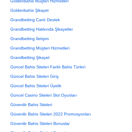
Goldenbahis Müşteri Hizmetleri
Goldenbahis Şikayet
Grandbetting Canlı Destek
Grandbetting Hakkında Şikayetler
Grandbetting İletişim
Grandbetting Müşteri Hizmetleri
Grandbetting Şikayet
Güncel Bahis Siteleri Farklı Bahis Türleri
Güncel Bahis Siteleri Giriş
Güncel Bahis Siteleri Üyelik
Güncel Casino Siteleri Slot Oyunları
Güvenilir Bahis Siteleri
Güvenilir Bahis Siteleri 2022 Promosyonları
Güvenilir Bahis Siteleri Bonuslar