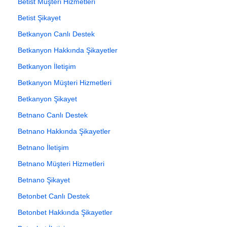
Betist Müşteri Hizmetleri
Betist Şikayet
Betkanyon Canlı Destek
Betkanyon Hakkında Şikayetler
Betkanyon İletişim
Betkanyon Müşteri Hizmetleri
Betkanyon Şikayet
Betnano Canlı Destek
Betnano Hakkında Şikayetler
Betnano İletişim
Betnano Müşteri Hizmetleri
Betnano Şikayet
Betonbet Canlı Destek
Betonbet Hakkında Şikayetler