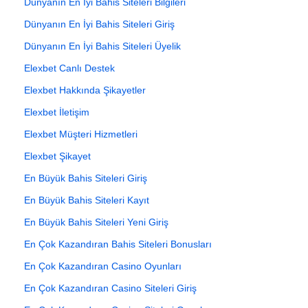
Dünyanın En İyi Bahis Siteleri Bilgileri
Dünyanın En İyi Bahis Siteleri Giriş
Dünyanın En İyi Bahis Siteleri Üyelik
Elexbet Canlı Destek
Elexbet Hakkında Şikayetler
Elexbet İletişim
Elexbet Müşteri Hizmetleri
Elexbet Şikayet
En Büyük Bahis Siteleri Giriş
En Büyük Bahis Siteleri Kayıt
En Büyük Bahis Siteleri Yeni Giriş
En Çok Kazandıran Bahis Siteleri Bonusları
En Çok Kazandıran Casino Oyunları
En Çok Kazandıran Casino Siteleri Giriş