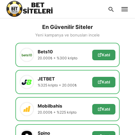
En Güvenilir Siteler
Yeni kampanya ve bonusları incele
Type
Bets10
your
Katıl
searc
20.000₺ + %300 kripto
query
and
hit
enter:
JETBET
Katıl
%325 kripto + 20.000₺
Mobilbahis
Katıl
20.000₺ + %225 kripto
Spino