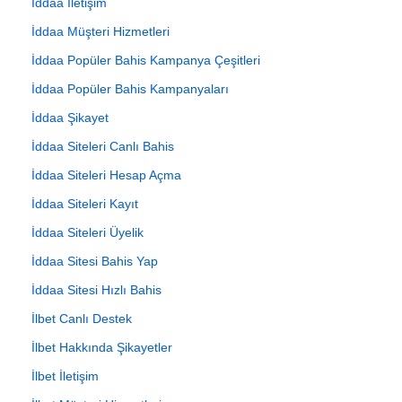
İddaa İletişim
İddaa Müşteri Hizmetleri
İddaa Popüler Bahis Kampanya Çeşitleri
İddaa Popüler Bahis Kampanyaları
İddaa Şikayet
İddaa Siteleri Canlı Bahis
İddaa Siteleri Hesap Açma
İddaa Siteleri Kayıt
İddaa Siteleri Üyelik
İddaa Sitesi Bahis Yap
İddaa Sitesi Hızlı Bahis
İlbet Canlı Destek
İlbet Hakkında Şikayetler
İlbet İletişim