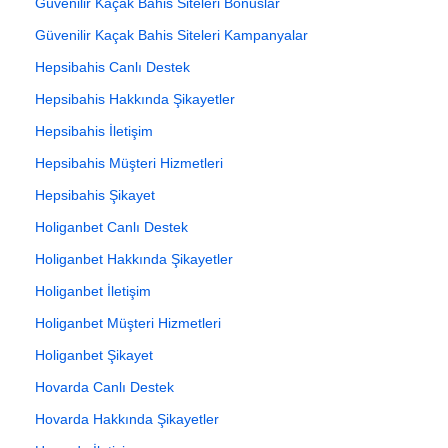
Güvenilir Kaçak Bahis Siteleri Bonuslar
Güvenilir Kaçak Bahis Siteleri Kampanyalar
Hepsibahis Canlı Destek
Hepsibahis Hakkında Şikayetler
Hepsibahis İletişim
Hepsibahis Müşteri Hizmetleri
Hepsibahis Şikayet
Holiganbet Canlı Destek
Holiganbet Hakkında Şikayetler
Holiganbet İletişim
Holiganbet Müşteri Hizmetleri
Holiganbet Şikayet
Hovarda Canlı Destek
Hovarda Hakkında Şikayetler