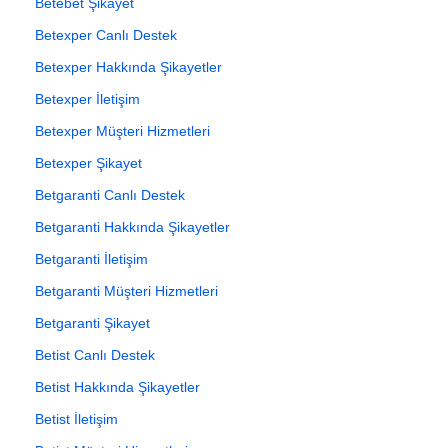
Betebet Şikayet
Betexper Canlı Destek
Betexper Hakkında Şikayetler
Betexper İletişim
Betexper Müşteri Hizmetleri
Betexper Şikayet
Betgaranti Canlı Destek
Betgaranti Hakkında Şikayetler
Betgaranti İletişim
Betgaranti Müşteri Hizmetleri
Betgaranti Şikayet
Betist Canlı Destek
Betist Hakkında Şikayetler
Betist İletişim