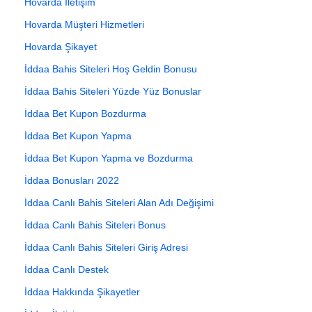
Hovarda İletişim
Hovarda Müşteri Hizmetleri
Hovarda Şikayet
İddaa Bahis Siteleri Hoş Geldin Bonusu
İddaa Bahis Siteleri Yüzde Yüz Bonuslar
İddaa Bet Kupon Bozdurma
İddaa Bet Kupon Yapma
İddaa Bet Kupon Yapma ve Bozdurma
İddaa Bonusları 2022
İddaa Canlı Bahis Siteleri Alan Adı Değişimi
İddaa Canlı Bahis Siteleri Bonus
İddaa Canlı Bahis Siteleri Giriş Adresi
İddaa Canlı Destek
İddaa Hakkında Şikayetler