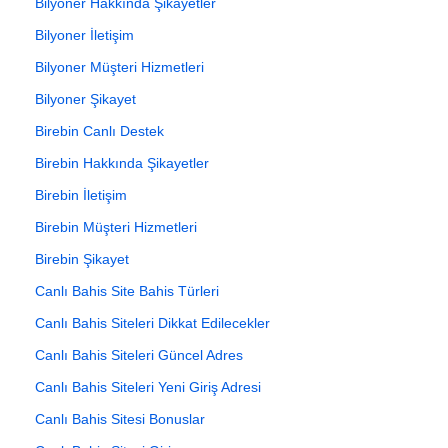
Bilyoner Hakkında Şikayetler
Bilyoner İletişim
Bilyoner Müşteri Hizmetleri
Bilyoner Şikayet
Birebin Canlı Destek
Birebin Hakkında Şikayetler
Birebin İletişim
Birebin Müşteri Hizmetleri
Birebin Şikayet
Canlı Bahis Site Bahis Türleri
Canlı Bahis Siteleri Dikkat Edilecekler
Canlı Bahis Siteleri Güncel Adres
Canlı Bahis Siteleri Yeni Giriş Adresi
Canlı Bahis Sitesi Bonuslar