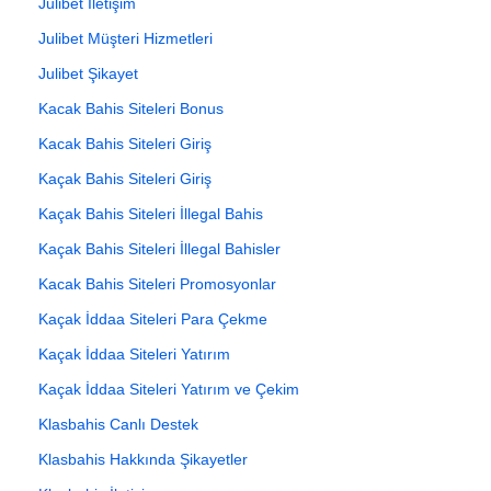
Julibet İletişim
Julibet Müşteri Hizmetleri
Julibet Şikayet
Kacak Bahis Siteleri Bonus
Kacak Bahis Siteleri Giriş
Kaçak Bahis Siteleri Giriş
Kaçak Bahis Siteleri İllegal Bahis
Kaçak Bahis Siteleri İllegal Bahisler
Kacak Bahis Siteleri Promosyonlar
Kaçak İddaa Siteleri Para Çekme
Kaçak İddaa Siteleri Yatırım
Kaçak İddaa Siteleri Yatırım ve Çekim
Klasbahis Canlı Destek
Klasbahis Hakkında Şikayetler