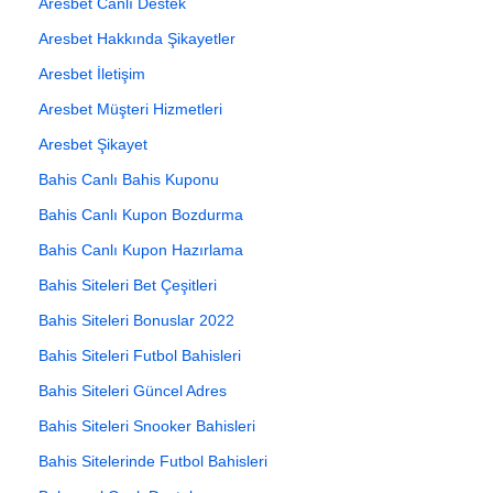
Aresbet Canlı Destek
Aresbet Hakkında Şikayetler
Aresbet İletişim
Aresbet Müşteri Hizmetleri
Aresbet Şikayet
Bahis Canlı Bahis Kuponu
Bahis Canlı Kupon Bozdurma
Bahis Canlı Kupon Hazırlama
Bahis Siteleri Bet Çeşitleri
Bahis Siteleri Bonuslar 2022
Bahis Siteleri Futbol Bahisleri
Bahis Siteleri Güncel Adres
Bahis Siteleri Snooker Bahisleri
Bahis Sitelerinde Futbol Bahisleri