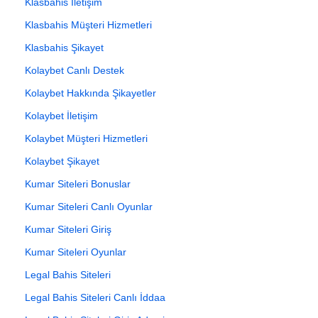
Klasbahis İletişim
Klasbahis Müşteri Hizmetleri
Klasbahis Şikayet
Kolaybet Canlı Destek
Kolaybet Hakkında Şikayetler
Kolaybet İletişim
Kolaybet Müşteri Hizmetleri
Kolaybet Şikayet
Kumar Siteleri Bonuslar
Kumar Siteleri Canlı Oyunlar
Kumar Siteleri Giriş
Kumar Siteleri Oyunlar
Legal Bahis Siteleri
Legal Bahis Siteleri Canlı İddaa