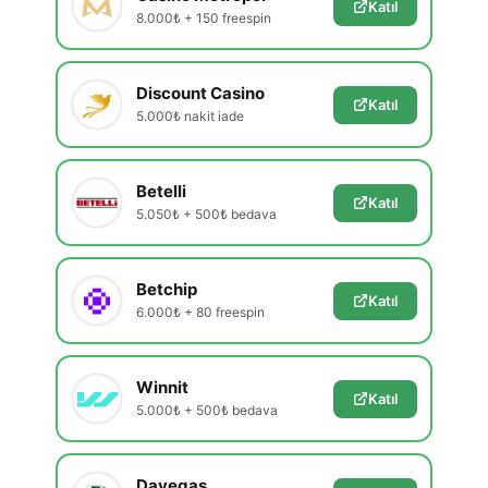
Katıl
8.000₺ + 150 freespin
Discount Casino
Katıl
5.000₺ nakit iade
Betelli
Katıl
5.050₺ + 500₺ bedava
Betchip
Katıl
6.000₺ + 80 freespin
Winnit
Katıl
5.000₺ + 500₺ bedava
Davegas