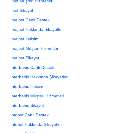
İlbet Müşteri Hizmetleri
İlbet Şikayet
İmajbet Canlı Destek
İmajbet Hakkında Şikayetler
İmajbet İletişim
İmajbet Müşteri Hizmetleri
İmajbet Şikayet
İnterbahis Canlı Destek
İnterbahis Hakkında Şikayetler
İnterbahis İletişim
İnterbahis Müşteri Hizmetleri
İnterbahis Şikayet
İntobet Canlı Destek
İntobet Hakkında Şikayetler