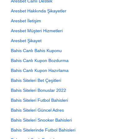
Aresbet Canlı Destek
Aresbet Hakkında Şikayetler
Aresbet İletişim
Aresbet Müşteri Hizmetleri
Aresbet Şikayet
Bahis Canlı Bahis Kuponu
Bahis Canlı Kupon Bozdurma
Bahis Canlı Kupon Hazırlama
Bahis Siteleri Bet Çeşitleri
Bahis Siteleri Bonuslar 2022
Bahis Siteleri Futbol Bahisleri
Bahis Siteleri Güncel Adres
Bahis Siteleri Snooker Bahisleri
Bahis Sitelerinde Futbol Bahisleri