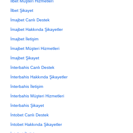
İlbet Müşteri Hizmetleri
İlbet Şikayet
İmajbet Canlı Destek
İmajbet Hakkında Şikayetler
İmajbet İletişim
İmajbet Müşteri Hizmetleri
İmajbet Şikayet
İnterbahis Canlı Destek
İnterbahis Hakkında Şikayetler
İnterbahis İletişim
İnterbahis Müşteri Hizmetleri
İnterbahis Şikayet
İntobet Canlı Destek
İntobet Hakkında Şikayetler