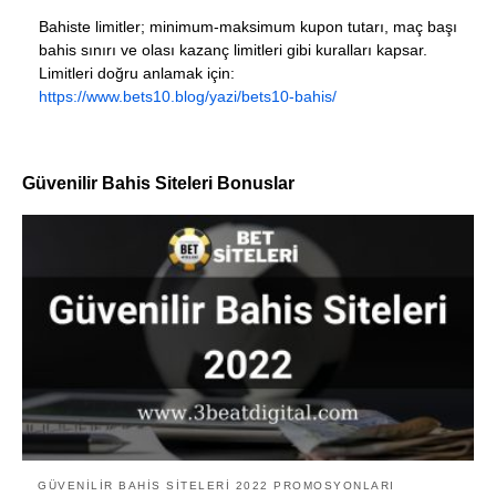
Bahiste limitler; minimum-maksimum kupon tutarı, maç başı
bahis sınırı ve olası kazanç limitleri gibi kuralları kapsar.
Limitleri doğru anlamak için:
https://www.bets10.blog/yazi/bets10-bahis/
Güvenilir Bahis Siteleri Bonuslar
GÜVENILIR BAHIS SITELERI 2022 PROMOSYONLARI