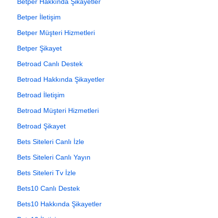
Betper Hakkında Şikayetler
Betper İletişim
Betper Müşteri Hizmetleri
Betper Şikayet
Betroad Canlı Destek
Betroad Hakkında Şikayetler
Betroad İletişim
Betroad Müşteri Hizmetleri
Betroad Şikayet
Bets Siteleri Canlı İzle
Bets Siteleri Canlı Yayın
Bets Siteleri Tv İzle
Bets10 Canlı Destek
Bets10 Hakkında Şikayetler