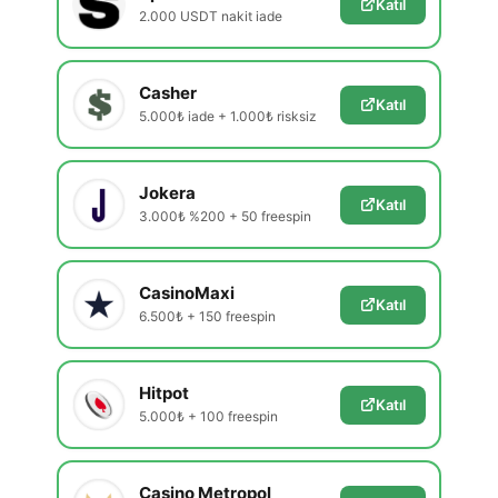
Katıl
2.000 USDT nakit iade
Casher
Katıl
5.000₺ iade + 1.000₺ risksiz
Jokera
Katıl
3.000₺ %200 + 50 freespin
CasinoMaxi
Katıl
6.500₺ + 150 freespin
Hitpot
Katıl
5.000₺ + 100 freespin
Casino Metropol