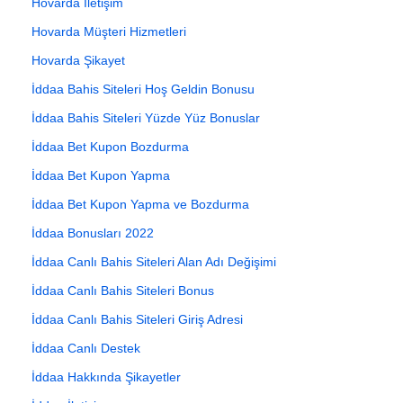
Hovarda İletişim
Hovarda Müşteri Hizmetleri
Hovarda Şikayet
İddaa Bahis Siteleri Hoş Geldin Bonusu
İddaa Bahis Siteleri Yüzde Yüz Bonuslar
İddaa Bet Kupon Bozdurma
İddaa Bet Kupon Yapma
İddaa Bet Kupon Yapma ve Bozdurma
İddaa Bonusları 2022
İddaa Canlı Bahis Siteleri Alan Adı Değişimi
İddaa Canlı Bahis Siteleri Bonus
İddaa Canlı Bahis Siteleri Giriş Adresi
İddaa Canlı Destek
İddaa Hakkında Şikayetler