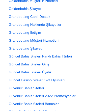
Goldenbahis Müşteri Hizmetleri
Goldenbahis Şikayet
Grandbetting Canlı Destek
Grandbetting Hakkında Şikayetler
Grandbetting İletişim
Grandbetting Müşteri Hizmetleri
Grandbetting Şikayet
Güncel Bahis Siteleri Farklı Bahis Türleri
Güncel Bahis Siteleri Giriş
Güncel Bahis Siteleri Üyelik
Güncel Casino Siteleri Slot Oyunları
Güvenilir Bahis Siteleri
Güvenilir Bahis Siteleri 2022 Promosyonları
Güvenilir Bahis Siteleri Bonuslar