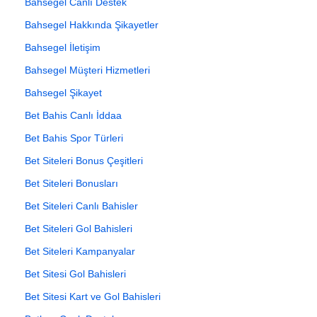
Bahsegel Canlı Destek
Bahsegel Hakkında Şikayetler
Bahsegel İletişim
Bahsegel Müşteri Hizmetleri
Bahsegel Şikayet
Bet Bahis Canlı İddaa
Bet Bahis Spor Türleri
Bet Siteleri Bonus Çeşitleri
Bet Siteleri Bonusları
Bet Siteleri Canlı Bahisler
Bet Siteleri Gol Bahisleri
Bet Siteleri Kampanyalar
Bet Sitesi Gol Bahisleri
Bet Sitesi Kart ve Gol Bahisleri