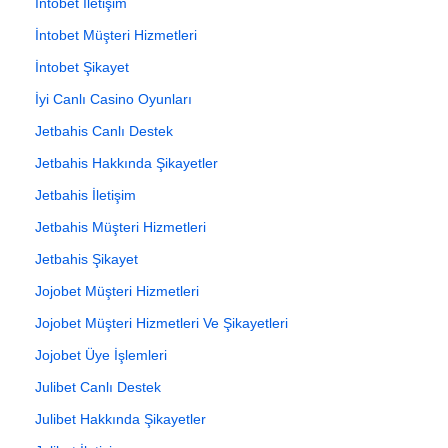
İntobet İletişim
İntobet Müşteri Hizmetleri
İntobet Şikayet
İyi Canlı Casino Oyunları
Jetbahis Canlı Destek
Jetbahis Hakkında Şikayetler
Jetbahis İletişim
Jetbahis Müşteri Hizmetleri
Jetbahis Şikayet
Jojobet Müşteri Hizmetleri
Jojobet Müşteri Hizmetleri Ve Şikayetleri
Jojobet Üye İşlemleri
Julibet Canlı Destek
Julibet Hakkında Şikayetler