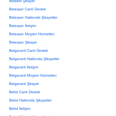
Betebet Şikayet
Betexper Canlı Destek
Betexper Hakkında Şikayetler
Betexper İletişim
Betexper Müşteri Hizmetleri
Betexper Şikayet
Betgaranti Canlı Destek
Betgaranti Hakkında Şikayetler
Betgaranti İletişim
Betgaranti Müşteri Hizmetleri
Betgaranti Şikayet
Betist Canlı Destek
Betist Hakkında Şikayetler
Betist İletişim