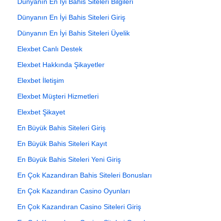
Dünyanın En İyi Bahis Siteleri Bilgileri
Dünyanın En İyi Bahis Siteleri Giriş
Dünyanın En İyi Bahis Siteleri Üyelik
Elexbet Canlı Destek
Elexbet Hakkında Şikayetler
Elexbet İletişim
Elexbet Müşteri Hizmetleri
Elexbet Şikayet
En Büyük Bahis Siteleri Giriş
En Büyük Bahis Siteleri Kayıt
En Büyük Bahis Siteleri Yeni Giriş
En Çok Kazandıran Bahis Siteleri Bonusları
En Çok Kazandıran Casino Oyunları
En Çok Kazandıran Casino Siteleri Giriş