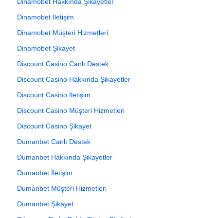
Dinamobet Hakkında Şikayetler
Dinamobet İletişim
Dinamobet Müşteri Hizmetleri
Dinamobet Şikayet
Discount Casino Canlı Destek
Discount Casino Hakkında Şikayetler
Discount Casino İletişim
Discount Casino Müşteri Hizmetleri
Discount Casino Şikayet
Dumanbet Canlı Destek
Dumanbet Hakkında Şikayetler
Dumanbet İletişim
Dumanbet Müşteri Hizmetleri
Dumanbet Şikayet