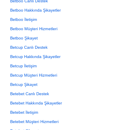
Betboo Canlı Destek
Betboo Hakkında Şikayetler
Betboo İletişim
Betboo Müşteri Hizmetleri
Betboo Şikayet
Betcup Canlı Destek
Betcup Hakkında Şikayetler
Betcup İletişim
Betcup Müşteri Hizmetleri
Betcup Şikayet
Betebet Canlı Destek
Betebet Hakkında Şikayetler
Betebet İletişim
Betebet Müşteri Hizmetleri