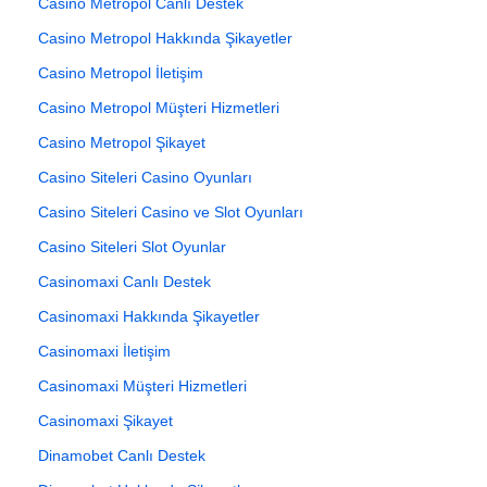
Casino Metropol Canlı Destek
Casino Metropol Hakkında Şikayetler
Casino Metropol İletişim
Casino Metropol Müşteri Hizmetleri
Casino Metropol Şikayet
Casino Siteleri Casino Oyunları
Casino Siteleri Casino ve Slot Oyunları
Casino Siteleri Slot Oyunlar
Casinomaxi Canlı Destek
Casinomaxi Hakkında Şikayetler
Casinomaxi İletişim
Casinomaxi Müşteri Hizmetleri
Casinomaxi Şikayet
Dinamobet Canlı Destek