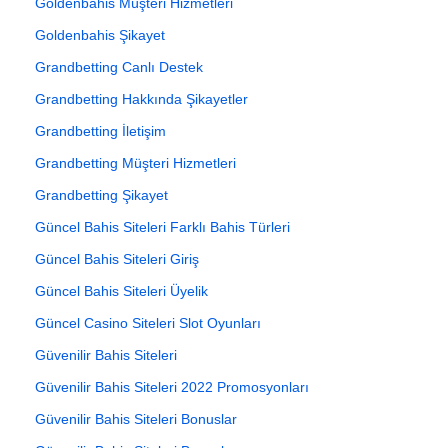
Goldenbahis Müşteri Hizmetleri
Goldenbahis Şikayet
Grandbetting Canlı Destek
Grandbetting Hakkında Şikayetler
Grandbetting İletişim
Grandbetting Müşteri Hizmetleri
Grandbetting Şikayet
Güncel Bahis Siteleri Farklı Bahis Türleri
Güncel Bahis Siteleri Giriş
Güncel Bahis Siteleri Üyelik
Güncel Casino Siteleri Slot Oyunları
Güvenilir Bahis Siteleri
Güvenilir Bahis Siteleri 2022 Promosyonları
Güvenilir Bahis Siteleri Bonuslar