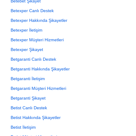
Betebet Şikayet
Betexper Canlı Destek
Betexper Hakkında Şikayetler
Betexper İletişim
Betexper Müşteri Hizmetleri
Betexper Şikayet
Betgaranti Canlı Destek
Betgaranti Hakkında Şikayetler
Betgaranti İletişim
Betgaranti Müşteri Hizmetleri
Betgaranti Şikayet
Betist Canlı Destek
Betist Hakkında Şikayetler
Betist İletişim