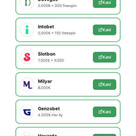
Katıl
5.000₺ + 300 freespin
Intobet
Katıl
5.000₺ + 150 freespin
Slotbon
Katıl
7.500₺ + %200
Milyar
Katıl
8.000₺
Genzobet
Katıl
4.000₺ Her Ay
Hovarda