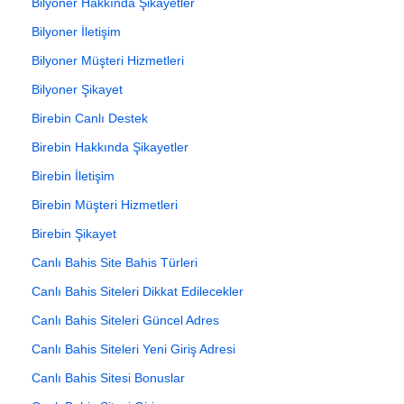
Bilyoner Hakkında Şikayetler
Bilyoner İletişim
Bilyoner Müşteri Hizmetleri
Bilyoner Şikayet
Birebin Canlı Destek
Birebin Hakkında Şikayetler
Birebin İletişim
Birebin Müşteri Hizmetleri
Birebin Şikayet
Canlı Bahis Site Bahis Türleri
Canlı Bahis Siteleri Dikkat Edilecekler
Canlı Bahis Siteleri Güncel Adres
Canlı Bahis Siteleri Yeni Giriş Adresi
Canlı Bahis Sitesi Bonuslar