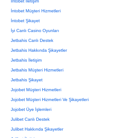
İntobet İletişim
İntobet Müşteri Hizmetleri
İntobet Şikayet
İyi Canlı Casino Oyunları
Jetbahis Canlı Destek
Jetbahis Hakkında Şikayetler
Jetbahis İletişim
Jetbahis Müşteri Hizmetleri
Jetbahis Şikayet
Jojobet Müşteri Hizmetleri
Jojobet Müşteri Hizmetleri Ve Şikayetleri
Jojobet Üye İşlemleri
Julibet Canlı Destek
Julibet Hakkında Şikayetler