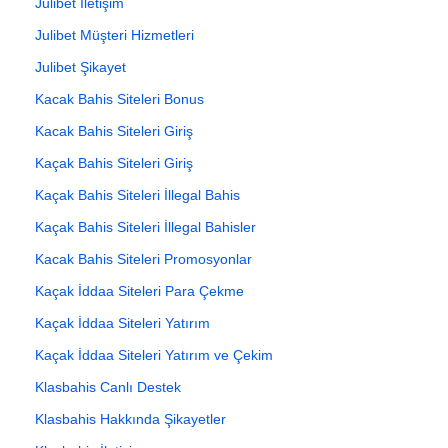
Julibet İletişim
Julibet Müşteri Hizmetleri
Julibet Şikayet
Kacak Bahis Siteleri Bonus
Kacak Bahis Siteleri Giriş
Kaçak Bahis Siteleri Giriş
Kaçak Bahis Siteleri İllegal Bahis
Kaçak Bahis Siteleri İllegal Bahisler
Kacak Bahis Siteleri Promosyonlar
Kaçak İddaa Siteleri Para Çekme
Kaçak İddaa Siteleri Yatırım
Kaçak İddaa Siteleri Yatırım ve Çekim
Klasbahis Canlı Destek
Klasbahis Hakkında Şikayetler