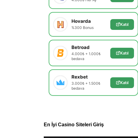
Hovarda
Katıl
%300 Bonus
Betroad
Katıl
4.000₺ + 1.000₺
bedava
Rexbet
Katıl
3.000₺ + 1.500₺
bedava
En İyi Casino Siteleri Giriş