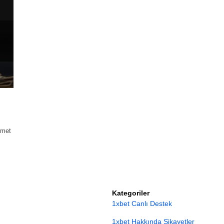
zmet
Kategoriler
1xbet Canlı Destek
1xbet Hakkında Şikayetler