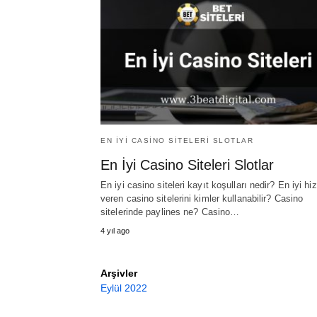
EN İYI CASINO SITELERI SLOTLAR
En İyi Casino Siteleri Slotlar
En iyi casino siteleri kayıt koşulları nedir? En iyi hi
veren casino sitelerini kimler kullanabilir? Casino
sitelerinde paylines ne? Casino…
4 yıl ago
Arşivler
Eylül 2022