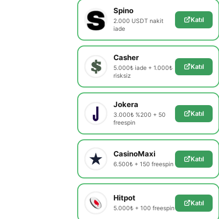
Spino
Katıl
2.000 USDT nakit
iade
Casher
Katıl
5.000₺ iade + 1.000₺
risksiz
Jokera
Katıl
3.000₺ %200 + 50
freespin
CasinoMaxi
Katıl
6.500₺ + 150 freespin
Hitpot
Katıl
5.000₺ + 100 freespin