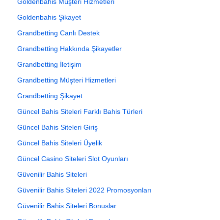
Goldenbahis Müşteri Hizmetleri
Goldenbahis Şikayet
Grandbetting Canlı Destek
Grandbetting Hakkında Şikayetler
Grandbetting İletişim
Grandbetting Müşteri Hizmetleri
Grandbetting Şikayet
Güncel Bahis Siteleri Farklı Bahis Türleri
Güncel Bahis Siteleri Giriş
Güncel Bahis Siteleri Üyelik
Güncel Casino Siteleri Slot Oyunları
Güvenilir Bahis Siteleri
Güvenilir Bahis Siteleri 2022 Promosyonları
Güvenilir Bahis Siteleri Bonuslar