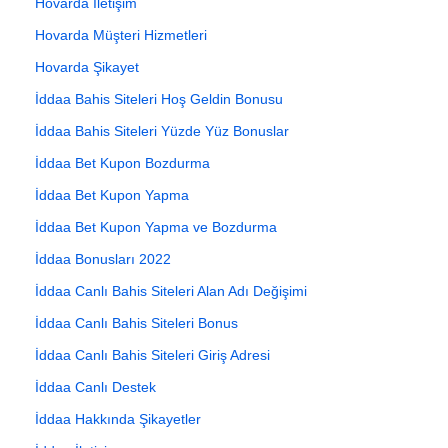
Hovarda İletişim
Hovarda Müşteri Hizmetleri
Hovarda Şikayet
İddaa Bahis Siteleri Hoş Geldin Bonusu
İddaa Bahis Siteleri Yüzde Yüz Bonuslar
İddaa Bet Kupon Bozdurma
İddaa Bet Kupon Yapma
İddaa Bet Kupon Yapma ve Bozdurma
İddaa Bonusları 2022
İddaa Canlı Bahis Siteleri Alan Adı Değişimi
İddaa Canlı Bahis Siteleri Bonus
İddaa Canlı Bahis Siteleri Giriş Adresi
İddaa Canlı Destek
İddaa Hakkında Şikayetler