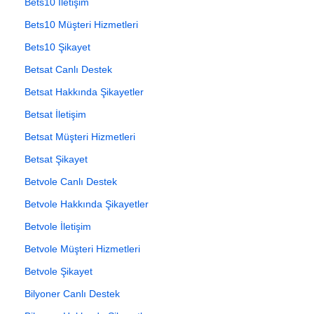
Bets10 İletişim
Bets10 Müşteri Hizmetleri
Bets10 Şikayet
Betsat Canlı Destek
Betsat Hakkında Şikayetler
Betsat İletişim
Betsat Müşteri Hizmetleri
Betsat Şikayet
Betvole Canlı Destek
Betvole Hakkında Şikayetler
Betvole İletişim
Betvole Müşteri Hizmetleri
Betvole Şikayet
Bilyoner Canlı Destek