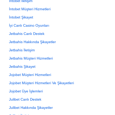
İntobet İletişim
İntobet Müşteri Hizmetleri
İntobet Şikayet
İyi Canlı Casino Oyunları
Jetbahis Canlı Destek
Jetbahis Hakkında Şikayetler
Jetbahis İletişim
Jetbahis Müşteri Hizmetleri
Jetbahis Şikayet
Jojobet Müşteri Hizmetleri
Jojobet Müşteri Hizmetleri Ve Şikayetleri
Jojobet Üye İşlemleri
Julibet Canlı Destek
Julibet Hakkında Şikayetler