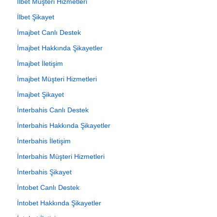
İlbet Müşteri Hizmetleri
İlbet Şikayet
İmajbet Canlı Destek
İmajbet Hakkında Şikayetler
İmajbet İletişim
İmajbet Müşteri Hizmetleri
İmajbet Şikayet
İnterbahis Canlı Destek
İnterbahis Hakkında Şikayetler
İnterbahis İletişim
İnterbahis Müşteri Hizmetleri
İnterbahis Şikayet
İntobet Canlı Destek
İntobet Hakkında Şikayetler