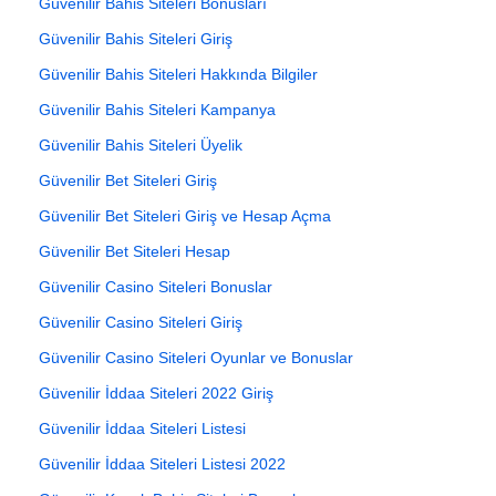
Güvenilir Bahis Siteleri Bonusları
Güvenilir Bahis Siteleri Giriş
Güvenilir Bahis Siteleri Hakkında Bilgiler
Güvenilir Bahis Siteleri Kampanya
Güvenilir Bahis Siteleri Üyelik
Güvenilir Bet Siteleri Giriş
Güvenilir Bet Siteleri Giriş ve Hesap Açma
Güvenilir Bet Siteleri Hesap
Güvenilir Casino Siteleri Bonuslar
Güvenilir Casino Siteleri Giriş
Güvenilir Casino Siteleri Oyunlar ve Bonuslar
Güvenilir İddaa Siteleri 2022 Giriş
Güvenilir İddaa Siteleri Listesi
Güvenilir İddaa Siteleri Listesi 2022