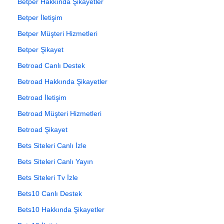
Betper Hakkında Şikayetler
Betper İletişim
Betper Müşteri Hizmetleri
Betper Şikayet
Betroad Canlı Destek
Betroad Hakkında Şikayetler
Betroad İletişim
Betroad Müşteri Hizmetleri
Betroad Şikayet
Bets Siteleri Canlı İzle
Bets Siteleri Canlı Yayın
Bets Siteleri Tv İzle
Bets10 Canlı Destek
Bets10 Hakkında Şikayetler