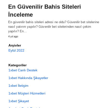
En Güvenilir Bahis Siteleri
İnceleme
En güvenilir bahis siteleri adresi ne oldu? Güvenilir bet sitelerine
nasıl yatırım yapılır? Güvenilir bet sitelerinden nasıl çekim
yapılır? En…
4 yıl ago
Arşivler
Eylül 2022
Kategoriler
1xbet Canlı Destek
1xbet Hakkında Şikayetler
1xbet İletişim
1xbet Müşteri Hizmetleri
1xbet Şikayet