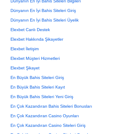
Dünyanın En İyi Bahis Siteleri Bilgileri
Dünyanın En İyi Bahis Siteleri Giriş
Dünyanın En İyi Bahis Siteleri Üyelik
Elexbet Canlı Destek
Elexbet Hakkında Şikayetler
Elexbet İletişim
Elexbet Müşteri Hizmetleri
Elexbet Şikayet
En Büyük Bahis Siteleri Giriş
En Büyük Bahis Siteleri Kayıt
En Büyük Bahis Siteleri Yeni Giriş
En Çok Kazandıran Bahis Siteleri Bonusları
En Çok Kazandıran Casino Oyunları
En Çok Kazandıran Casino Siteleri Giriş