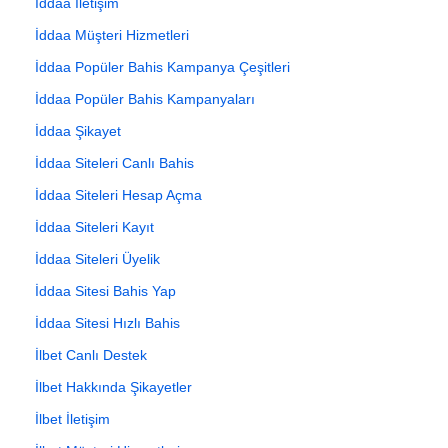
İddaa İletişim
İddaa Müşteri Hizmetleri
İddaa Popüler Bahis Kampanya Çeşitleri
İddaa Popüler Bahis Kampanyaları
İddaa Şikayet
İddaa Siteleri Canlı Bahis
İddaa Siteleri Hesap Açma
İddaa Siteleri Kayıt
İddaa Siteleri Üyelik
İddaa Sitesi Bahis Yap
İddaa Sitesi Hızlı Bahis
İlbet Canlı Destek
İlbet Hakkında Şikayetler
İlbet İletişim