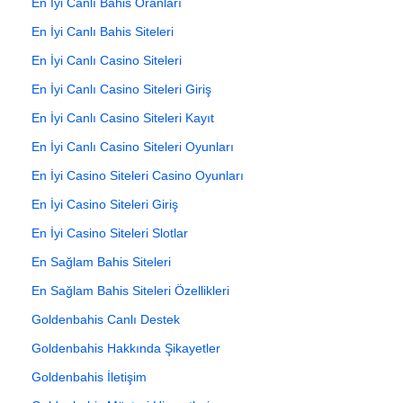
En İyi Canlı Bahis Oranları
En İyi Canlı Bahis Siteleri
En İyi Canlı Casino Siteleri
En İyi Canlı Casino Siteleri Giriş
En İyi Canlı Casino Siteleri Kayıt
En İyi Canlı Casino Siteleri Oyunları
En İyi Casino Siteleri Casino Oyunları
En İyi Casino Siteleri Giriş
En İyi Casino Siteleri Slotlar
En Sağlam Bahis Siteleri
En Sağlam Bahis Siteleri Özellikleri
Goldenbahis Canlı Destek
Goldenbahis Hakkında Şikayetler
Goldenbahis İletişim