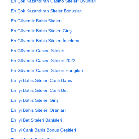
En Çok Kazandıran Casino Siteleri Oyunları
En Çok Kazandıran Siteler Bonusları
En Güvenilir Bahis Siteleri
En Güvenilir Bahis Siteleri Giriş
En Güvenilir Bahis Siteleri İnceleme
En Güvenilir Casino Siteleri
En Güvenilir Casino Siteleri 2022
En Güvenilir Casino Siteleri Hangileri
En İyi Bahis Siteleri Canlı Bahis
En İyi Bahis Siteleri Canlı Bet
En İyi Bahis Siteleri Giriş
En İyi Bahis Siteleri Oranları
En İyi Bet Siteleri Bahisleri
En İyi Canlı Bahis Bonus Çeşitleri