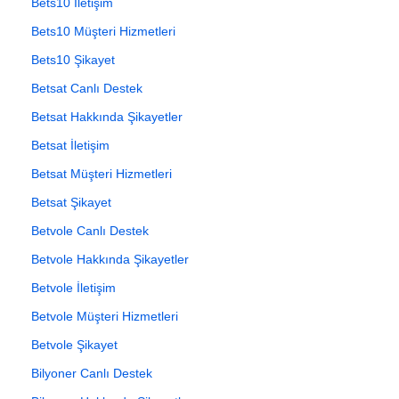
Bets10 İletişim
Bets10 Müşteri Hizmetleri
Bets10 Şikayet
Betsat Canlı Destek
Betsat Hakkında Şikayetler
Betsat İletişim
Betsat Müşteri Hizmetleri
Betsat Şikayet
Betvole Canlı Destek
Betvole Hakkında Şikayetler
Betvole İletişim
Betvole Müşteri Hizmetleri
Betvole Şikayet
Bilyoner Canlı Destek