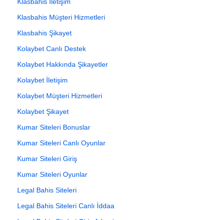
Klasbahis İletişim
Klasbahis Müşteri Hizmetleri
Klasbahis Şikayet
Kolaybet Canlı Destek
Kolaybet Hakkında Şikayetler
Kolaybet İletişim
Kolaybet Müşteri Hizmetleri
Kolaybet Şikayet
Kumar Siteleri Bonuslar
Kumar Siteleri Canlı Oyunlar
Kumar Siteleri Giriş
Kumar Siteleri Oyunlar
Legal Bahis Siteleri
Legal Bahis Siteleri Canlı İddaa