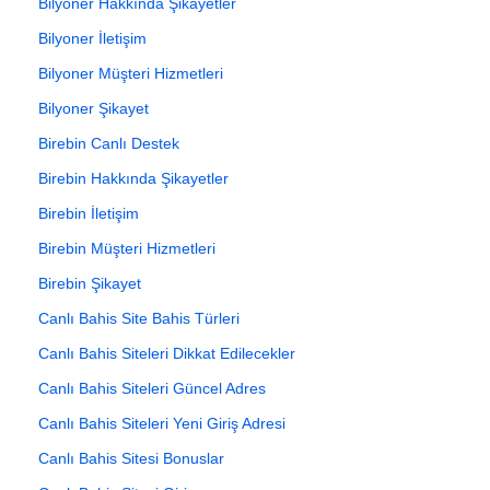
Bilyoner Hakkında Şikayetler
Bilyoner İletişim
Bilyoner Müşteri Hizmetleri
Bilyoner Şikayet
Birebin Canlı Destek
Birebin Hakkında Şikayetler
Birebin İletişim
Birebin Müşteri Hizmetleri
Birebin Şikayet
Canlı Bahis Site Bahis Türleri
Canlı Bahis Siteleri Dikkat Edilecekler
Canlı Bahis Siteleri Güncel Adres
Canlı Bahis Siteleri Yeni Giriş Adresi
Canlı Bahis Sitesi Bonuslar