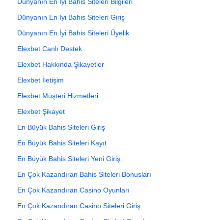
Dünyanın En İyi Bahis Siteleri Bilgileri
Dünyanın En İyi Bahis Siteleri Giriş
Dünyanın En İyi Bahis Siteleri Üyelik
Elexbet Canlı Destek
Elexbet Hakkında Şikayetler
Elexbet İletişim
Elexbet Müşteri Hizmetleri
Elexbet Şikayet
En Büyük Bahis Siteleri Giriş
En Büyük Bahis Siteleri Kayıt
En Büyük Bahis Siteleri Yeni Giriş
En Çok Kazandıran Bahis Siteleri Bonusları
En Çok Kazandıran Casino Oyunları
En Çok Kazandıran Casino Siteleri Giriş