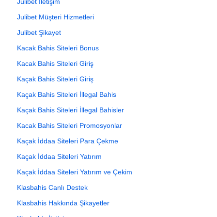
Julibet İletişim
Julibet Müşteri Hizmetleri
Julibet Şikayet
Kacak Bahis Siteleri Bonus
Kacak Bahis Siteleri Giriş
Kaçak Bahis Siteleri Giriş
Kaçak Bahis Siteleri İllegal Bahis
Kaçak Bahis Siteleri İllegal Bahisler
Kacak Bahis Siteleri Promosyonlar
Kaçak İddaa Siteleri Para Çekme
Kaçak İddaa Siteleri Yatırım
Kaçak İddaa Siteleri Yatırım ve Çekim
Klasbahis Canlı Destek
Klasbahis Hakkında Şikayetler