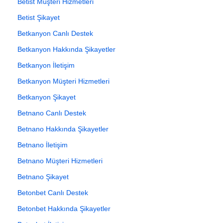
Betist Müşteri Hizmetleri
Betist Şikayet
Betkanyon Canlı Destek
Betkanyon Hakkında Şikayetler
Betkanyon İletişim
Betkanyon Müşteri Hizmetleri
Betkanyon Şikayet
Betnano Canlı Destek
Betnano Hakkında Şikayetler
Betnano İletişim
Betnano Müşteri Hizmetleri
Betnano Şikayet
Betonbet Canlı Destek
Betonbet Hakkında Şikayetler