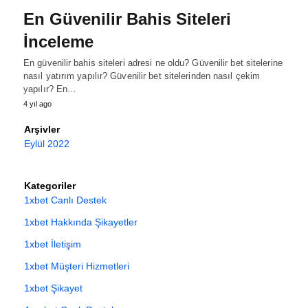
En Güvenilir Bahis Siteleri
İnceleme
En güvenilir bahis siteleri adresi ne oldu? Güvenilir bet sitelerine
nasıl yatırım yapılır? Güvenilir bet sitelerinden nasıl çekim
yapılır? En…
4 yıl ago
Arşivler
Eylül 2022
Kategoriler
1xbet Canlı Destek
1xbet Hakkında Şikayetler
1xbet İletişim
1xbet Müşteri Hizmetleri
1xbet Şikayet