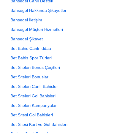
Bahsegel Canlı Destek
Bahsegel Hakkında Şikayetler
Bahsegel İletişim
Bahsegel Müşteri Hizmetleri
Bahsegel Şikayet
Bet Bahis Canlı İddaa
Bet Bahis Spor Türleri
Bet Siteleri Bonus Çeşitleri
Bet Siteleri Bonusları
Bet Siteleri Canlı Bahisler
Bet Siteleri Gol Bahisleri
Bet Siteleri Kampanyalar
Bet Sitesi Gol Bahisleri
Bet Sitesi Kart ve Gol Bahisleri