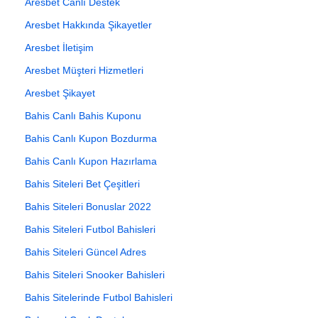
Aresbet Canlı Destek
Aresbet Hakkında Şikayetler
Aresbet İletişim
Aresbet Müşteri Hizmetleri
Aresbet Şikayet
Bahis Canlı Bahis Kuponu
Bahis Canlı Kupon Bozdurma
Bahis Canlı Kupon Hazırlama
Bahis Siteleri Bet Çeşitleri
Bahis Siteleri Bonuslar 2022
Bahis Siteleri Futbol Bahisleri
Bahis Siteleri Güncel Adres
Bahis Siteleri Snooker Bahisleri
Bahis Sitelerinde Futbol Bahisleri