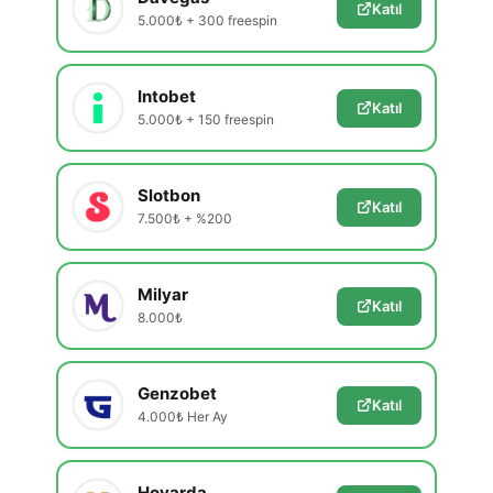
Katıl
5.000₺ + 300 freespin
Intobet
Katıl
5.000₺ + 150 freespin
Slotbon
Katıl
7.500₺ + %200
Milyar
Katıl
8.000₺
Genzobet
Katıl
4.000₺ Her Ay
Hovarda