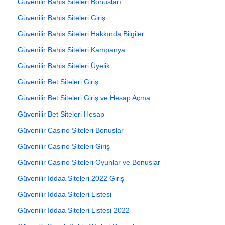
Güvenilir Bahis Siteleri Bonusları
Güvenilir Bahis Siteleri Giriş
Güvenilir Bahis Siteleri Hakkında Bilgiler
Güvenilir Bahis Siteleri Kampanya
Güvenilir Bahis Siteleri Üyelik
Güvenilir Bet Siteleri Giriş
Güvenilir Bet Siteleri Giriş ve Hesap Açma
Güvenilir Bet Siteleri Hesap
Güvenilir Casino Siteleri Bonuslar
Güvenilir Casino Siteleri Giriş
Güvenilir Casino Siteleri Oyunlar ve Bonuslar
Güvenilir İddaa Siteleri 2022 Giriş
Güvenilir İddaa Siteleri Listesi
Güvenilir İddaa Siteleri Listesi 2022