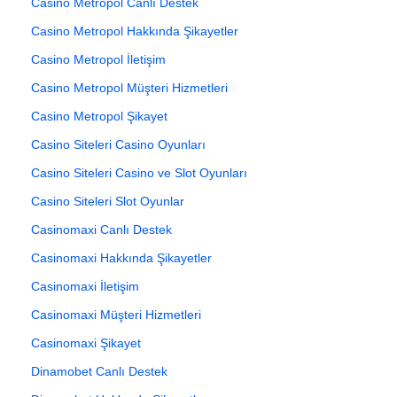
Casino Metropol Canlı Destek
Casino Metropol Hakkında Şikayetler
Casino Metropol İletişim
Casino Metropol Müşteri Hizmetleri
Casino Metropol Şikayet
Casino Siteleri Casino Oyunları
Casino Siteleri Casino ve Slot Oyunları
Casino Siteleri Slot Oyunlar
Casinomaxi Canlı Destek
Casinomaxi Hakkında Şikayetler
Casinomaxi İletişim
Casinomaxi Müşteri Hizmetleri
Casinomaxi Şikayet
Dinamobet Canlı Destek