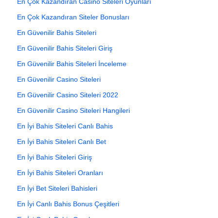
En Çok Kazandıran Casino Siteleri Oyunları
En Çok Kazandıran Siteler Bonusları
En Güvenilir Bahis Siteleri
En Güvenilir Bahis Siteleri Giriş
En Güvenilir Bahis Siteleri İnceleme
En Güvenilir Casino Siteleri
En Güvenilir Casino Siteleri 2022
En Güvenilir Casino Siteleri Hangileri
En İyi Bahis Siteleri Canlı Bahis
En İyi Bahis Siteleri Canlı Bet
En İyi Bahis Siteleri Giriş
En İyi Bahis Siteleri Oranları
En İyi Bet Siteleri Bahisleri
En İyi Canlı Bahis Bonus Çeşitleri