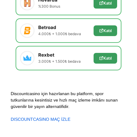
Katıl
%300 Bonus
Betroad
Katıl
4.000₺ + 1.000₺ bedava
Rexbet
Katıl
3.000₺ + 1.500₺ bedava
Discountcasino için hazırlanan bu platform, spor
tutkunlarına kesintisiz ve hızlı maç izleme imkânı sunan
güvenilir bir yayın alternatifidir.
DISCOUNTCASINO MAÇ İZLE