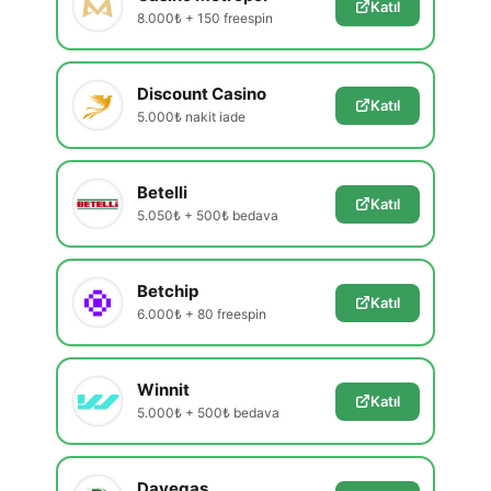
Katıl
8.000₺ + 150 freespin
Discount Casino
Katıl
5.000₺ nakit iade
Betelli
Katıl
5.050₺ + 500₺ bedava
Betchip
Katıl
6.000₺ + 80 freespin
Winnit
Katıl
5.000₺ + 500₺ bedava
Davegas