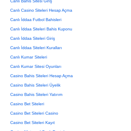
Canlı Bahis Sitesi Giriş
Canlı Casino Siteleri Hesap Açma
Canlı İddaa Futbol Bahisleri
Canlı İddaa Siteleri Bahis Kuponu
Canlı İddaa Siteleri Giriş
Canlı İddaa Siteleri Kuralları
Canlı Kumar Siteleri
Canlı Kumar Sitesi Oyunları
Casino Bahis Siteleri Hesap Açma
Casino Bahis Siteleri Üyelik
Casino Bahis Siteleri Yatırım
Casino Bet Siteleri
Casino Bet Siteleri Casino
Casino Bet Siteleri Kayıt