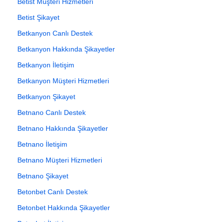
Betist Müşteri Hizmetleri
Betist Şikayet
Betkanyon Canlı Destek
Betkanyon Hakkında Şikayetler
Betkanyon İletişim
Betkanyon Müşteri Hizmetleri
Betkanyon Şikayet
Betnano Canlı Destek
Betnano Hakkında Şikayetler
Betnano İletişim
Betnano Müşteri Hizmetleri
Betnano Şikayet
Betonbet Canlı Destek
Betonbet Hakkında Şikayetler