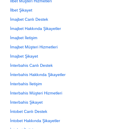
İlbet Müşteri Hizmetleri
İlbet Şikayet
İmajbet Canlı Destek
İmajbet Hakkında Şikayetler
İmajbet İletişim
İmajbet Müşteri Hizmetleri
İmajbet Şikayet
İnterbahis Canlı Destek
İnterbahis Hakkında Şikayetler
İnterbahis İletişim
İnterbahis Müşteri Hizmetleri
İnterbahis Şikayet
İntobet Canlı Destek
İntobet Hakkında Şikayetler