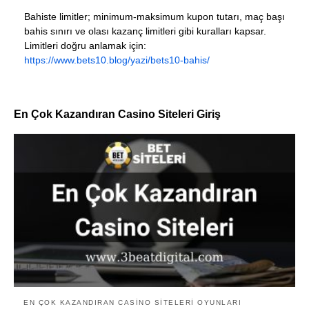
Bahiste limitler; minimum-maksimum kupon tutarı, maç başı
bahis sınırı ve olası kazanç limitleri gibi kuralları kapsar.
Limitleri doğru anlamak için:
https://www.bets10.blog/yazi/bets10-bahis/
En Çok Kazandıran Casino Siteleri Giriş
EN ÇOK KAZANDIRAN CASINO SITELERI OYUNLARI