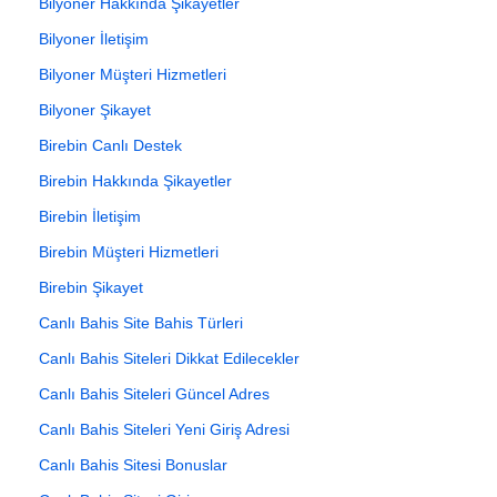
Bilyoner Hakkında Şikayetler
Bilyoner İletişim
Bilyoner Müşteri Hizmetleri
Bilyoner Şikayet
Birebin Canlı Destek
Birebin Hakkında Şikayetler
Birebin İletişim
Birebin Müşteri Hizmetleri
Birebin Şikayet
Canlı Bahis Site Bahis Türleri
Canlı Bahis Siteleri Dikkat Edilecekler
Canlı Bahis Siteleri Güncel Adres
Canlı Bahis Siteleri Yeni Giriş Adresi
Canlı Bahis Sitesi Bonuslar