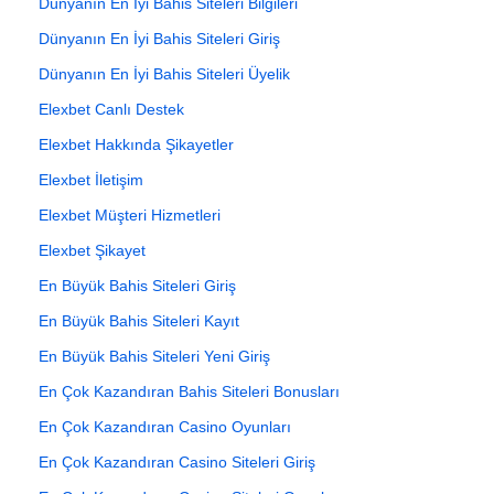
Dünyanın En İyi Bahis Siteleri Bilgileri
Dünyanın En İyi Bahis Siteleri Giriş
Dünyanın En İyi Bahis Siteleri Üyelik
Elexbet Canlı Destek
Elexbet Hakkında Şikayetler
Elexbet İletişim
Elexbet Müşteri Hizmetleri
Elexbet Şikayet
En Büyük Bahis Siteleri Giriş
En Büyük Bahis Siteleri Kayıt
En Büyük Bahis Siteleri Yeni Giriş
En Çok Kazandıran Bahis Siteleri Bonusları
En Çok Kazandıran Casino Oyunları
En Çok Kazandıran Casino Siteleri Giriş