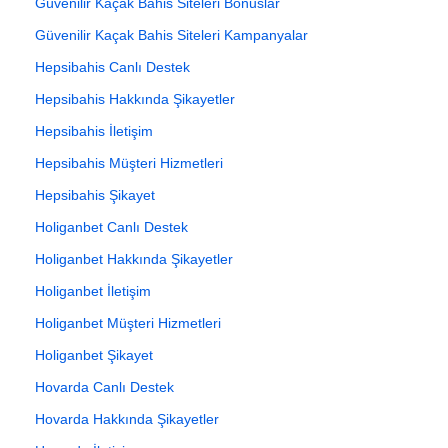
Güvenilir Kaçak Bahis Siteleri Bonuslar
Güvenilir Kaçak Bahis Siteleri Kampanyalar
Hepsibahis Canlı Destek
Hepsibahis Hakkında Şikayetler
Hepsibahis İletişim
Hepsibahis Müşteri Hizmetleri
Hepsibahis Şikayet
Holiganbet Canlı Destek
Holiganbet Hakkında Şikayetler
Holiganbet İletişim
Holiganbet Müşteri Hizmetleri
Holiganbet Şikayet
Hovarda Canlı Destek
Hovarda Hakkında Şikayetler