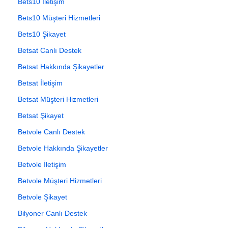
Bets10 İletişim
Bets10 Müşteri Hizmetleri
Bets10 Şikayet
Betsat Canlı Destek
Betsat Hakkında Şikayetler
Betsat İletişim
Betsat Müşteri Hizmetleri
Betsat Şikayet
Betvole Canlı Destek
Betvole Hakkında Şikayetler
Betvole İletişim
Betvole Müşteri Hizmetleri
Betvole Şikayet
Bilyoner Canlı Destek