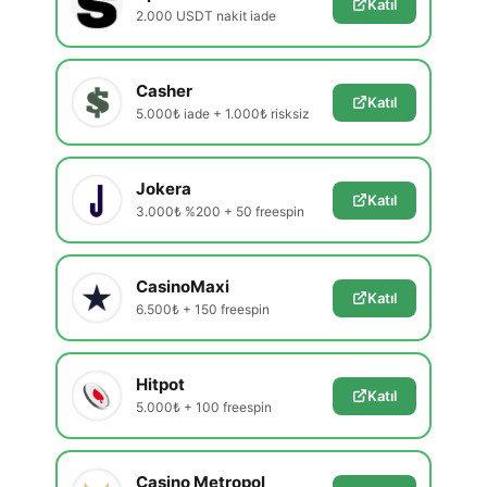
Katıl
2.000 USDT nakit iade
Casher
Katıl
5.000₺ iade + 1.000₺ risksiz
Jokera
Katıl
3.000₺ %200 + 50 freespin
CasinoMaxi
Katıl
6.500₺ + 150 freespin
Hitpot
Katıl
5.000₺ + 100 freespin
Casino Metropol