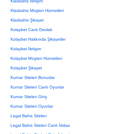
Klasbahis İletişim
Klasbahis Müşteri Hizmetleri
Klasbahis Şikayet
Kolaybet Canlı Destek
Kolaybet Hakkında Şikayetler
Kolaybet İletişim
Kolaybet Müşteri Hizmetleri
Kolaybet Şikayet
Kumar Siteleri Bonuslar
Kumar Siteleri Canlı Oyunlar
Kumar Siteleri Giriş
Kumar Siteleri Oyunlar
Legal Bahis Siteleri
Legal Bahis Siteleri Canlı İddaa