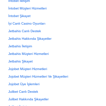
İntobet İletişim
İntobet Müşteri Hizmetleri
İntobet Şikayet
İyi Canlı Casino Oyunları
Jetbahis Canlı Destek
Jetbahis Hakkında Şikayetler
Jetbahis İletişim
Jetbahis Müşteri Hizmetleri
Jetbahis Şikayet
Jojobet Müşteri Hizmetleri
Jojobet Müşteri Hizmetleri Ve Şikayetleri
Jojobet Üye İşlemleri
Julibet Canlı Destek
Julibet Hakkında Şikayetler