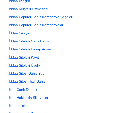
İddaa İletişim
İddaa Müşteri Hizmetleri
İddaa Popüler Bahis Kampanya Çeşitleri
İddaa Popüler Bahis Kampanyaları
İddaa Şikayet
İddaa Siteleri Canlı Bahis
İddaa Siteleri Hesap Açma
İddaa Siteleri Kayıt
İddaa Siteleri Üyelik
İddaa Sitesi Bahis Yap
İddaa Sitesi Hızlı Bahis
İlbet Canlı Destek
İlbet Hakkında Şikayetler
İlbet İletişim