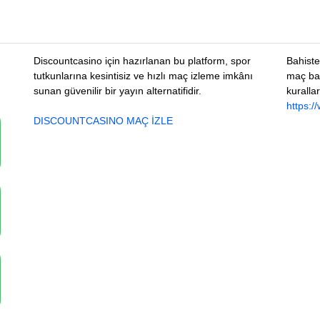
Discountcasino için hazırlanan bu platform, spor
Bahiste
tutkunlarına kesintisiz ve hızlı maç izleme imkânı
maç baş
sunan güvenilir bir yayın alternatifidir.
kuralla
https:/
DISCOUNTCASINO MAÇ İZLE