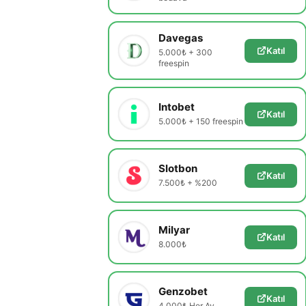
Davegas
Katıl
5.000₺ + 300
freespin
Intobet
Katıl
5.000₺ + 150 freespin
Slotbon
Katıl
7.500₺ + %200
Milyar
Katıl
8.000₺
Genzobet
Katıl
4.000₺ Her Ay