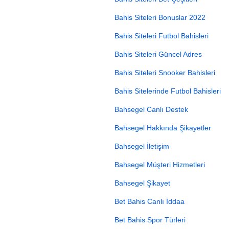
Bahis Siteleri Bonuslar 2022
Bahis Siteleri Futbol Bahisleri
Bahis Siteleri Güncel Adres
Bahis Siteleri Snooker Bahisleri
Bahis Sitelerinde Futbol Bahisleri
Bahsegel Canlı Destek
Bahsegel Hakkında Şikayetler
Bahsegel İletişim
Bahsegel Müşteri Hizmetleri
Bahsegel Şikayet
Bet Bahis Canlı İddaa
Bet Bahis Spor Türleri