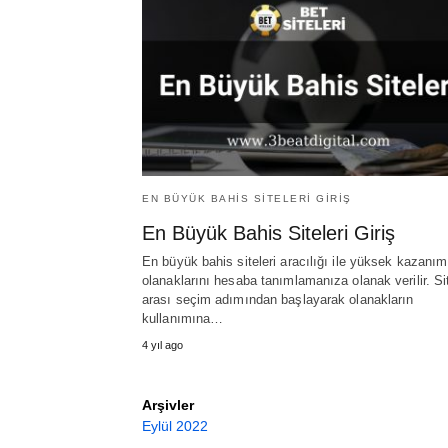
EN BÜYÜK BAHIS SITELERI GIRIŞ
En Büyük Bahis Siteleri Giriş
En büyük bahis siteleri aracılığı ile yüksek kazanım
olanaklarını hesaba tanımlamanıza olanak verilir. Si
arası seçim adımından başlayarak olanakların
kullanımına…
4 yıl ago
Arşivler
Eylül 2022