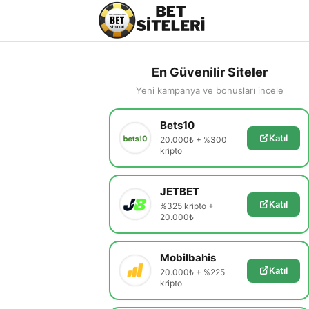
En Güvenilir Siteler
Yeni kampanya ve bonusları incele
Bets10
Katıl
20.000₺ + %300
kripto
JETBET
Katıl
%325 kripto +
20.000₺
Mobilbahis
Katıl
20.000₺ + %225
kripto