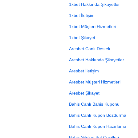
1xbet Hakkında Şikayetler
1xbet İletişim
1xbet Müşteri Hizmetleri
1xbet Şikayet
Aresbet Canlı Destek
Aresbet Hakkında Şikayetler
Aresbet İletişim
Aresbet Müşteri Hizmetleri
Aresbet Şikayet
Bahis Canlı Bahis Kuponu
Bahis Canlı Kupon Bozdurma
Bahis Canlı Kupon Hazırlama
Bahis Siteleri Bet Çeşitleri