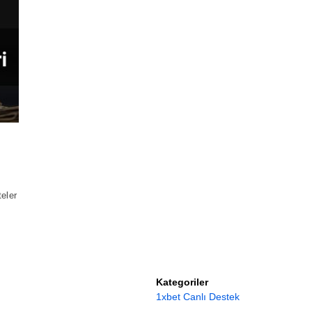
teler
Kategoriler
1xbet Canlı Destek