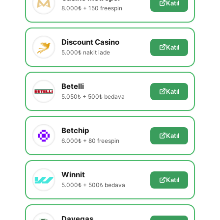
Katıl
8.000₺ + 150 freespin
Discount Casino
Katıl
5.000₺ nakit iade
Betelli
Katıl
5.050₺ + 500₺ bedava
Betchip
Katıl
6.000₺ + 80 freespin
Winnit
Katıl
5.000₺ + 500₺ bedava
Davegas