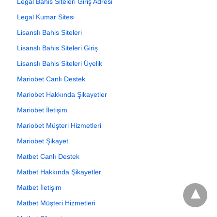
Legal Bahis Siteleri Giriş Adresi
Legal Kumar Sitesi
Lisanslı Bahis Siteleri
Lisanslı Bahis Siteleri Giriş
Lisanslı Bahis Siteleri Üyelik
Mariobet Canlı Destek
Mariobet Hakkında Şikayetler
Mariobet İletişim
Mariobet Müşteri Hizmetleri
Mariobet Şikayet
Matbet Canlı Destek
Matbet Hakkında Şikayetler
Matbet İletişim
Matbet Müşteri Hizmetleri