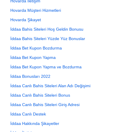
Hovarda İletişim
Hovarda Müşteri Hizmetleri
Hovarda Şikayet
İddaa Bahis Siteleri Hoş Geldin Bonusu
İddaa Bahis Siteleri Yüzde Yüz Bonuslar
İddaa Bet Kupon Bozdurma
İddaa Bet Kupon Yapma
İddaa Bet Kupon Yapma ve Bozdurma
İddaa Bonusları 2022
İddaa Canlı Bahis Siteleri Alan Adı Değişimi
İddaa Canlı Bahis Siteleri Bonus
İddaa Canlı Bahis Siteleri Giriş Adresi
İddaa Canlı Destek
İddaa Hakkında Şikayetler