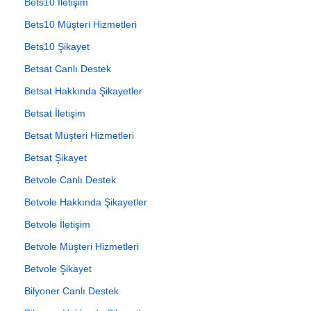
Bets10 İletişim
Bets10 Müşteri Hizmetleri
Bets10 Şikayet
Betsat Canlı Destek
Betsat Hakkında Şikayetler
Betsat İletişim
Betsat Müşteri Hizmetleri
Betsat Şikayet
Betvole Canlı Destek
Betvole Hakkında Şikayetler
Betvole İletişim
Betvole Müşteri Hizmetleri
Betvole Şikayet
Bilyoner Canlı Destek