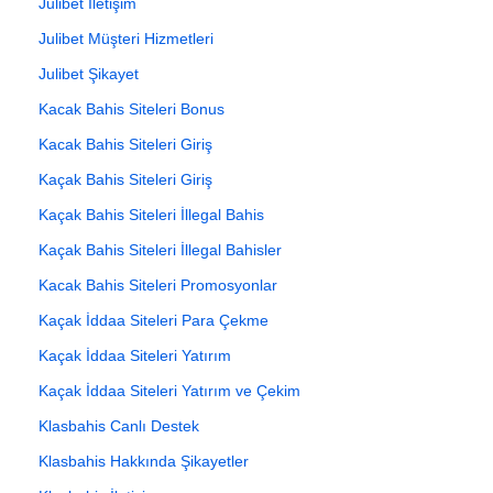
Julibet İletişim
Julibet Müşteri Hizmetleri
Julibet Şikayet
Kacak Bahis Siteleri Bonus
Kacak Bahis Siteleri Giriş
Kaçak Bahis Siteleri Giriş
Kaçak Bahis Siteleri İllegal Bahis
Kaçak Bahis Siteleri İllegal Bahisler
Kacak Bahis Siteleri Promosyonlar
Kaçak İddaa Siteleri Para Çekme
Kaçak İddaa Siteleri Yatırım
Kaçak İddaa Siteleri Yatırım ve Çekim
Klasbahis Canlı Destek
Klasbahis Hakkında Şikayetler