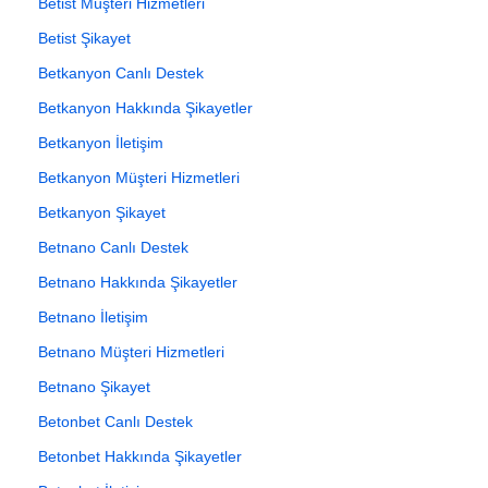
Betist Müşteri Hizmetleri
Betist Şikayet
Betkanyon Canlı Destek
Betkanyon Hakkında Şikayetler
Betkanyon İletişim
Betkanyon Müşteri Hizmetleri
Betkanyon Şikayet
Betnano Canlı Destek
Betnano Hakkında Şikayetler
Betnano İletişim
Betnano Müşteri Hizmetleri
Betnano Şikayet
Betonbet Canlı Destek
Betonbet Hakkında Şikayetler