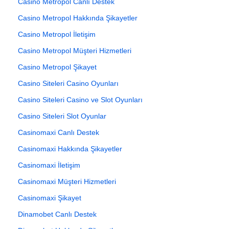
Casino Metropol Canlı Destek
Casino Metropol Hakkında Şikayetler
Casino Metropol İletişim
Casino Metropol Müşteri Hizmetleri
Casino Metropol Şikayet
Casino Siteleri Casino Oyunları
Casino Siteleri Casino ve Slot Oyunları
Casino Siteleri Slot Oyunlar
Casinomaxi Canlı Destek
Casinomaxi Hakkında Şikayetler
Casinomaxi İletişim
Casinomaxi Müşteri Hizmetleri
Casinomaxi Şikayet
Dinamobet Canlı Destek