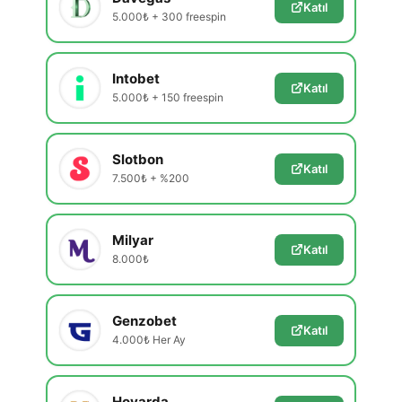
Katıl
5.000₺ + 300 freespin
Intobet
Katıl
5.000₺ + 150 freespin
Slotbon
Katıl
7.500₺ + %200
Milyar
Katıl
8.000₺
Genzobet
Katıl
4.000₺ Her Ay
Hovarda