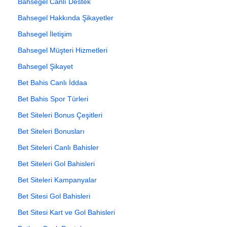
Bahsegel Canlı Destek
Bahsegel Hakkında Şikayetler
Bahsegel İletişim
Bahsegel Müşteri Hizmetleri
Bahsegel Şikayet
Bet Bahis Canlı İddaa
Bet Bahis Spor Türleri
Bet Siteleri Bonus Çeşitleri
Bet Siteleri Bonusları
Bet Siteleri Canlı Bahisler
Bet Siteleri Gol Bahisleri
Bet Siteleri Kampanyalar
Bet Sitesi Gol Bahisleri
Bet Sitesi Kart ve Gol Bahisleri