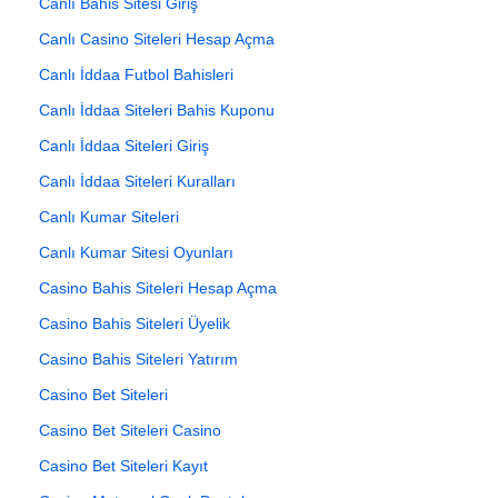
Canlı Bahis Sitesi Giriş
Canlı Casino Siteleri Hesap Açma
Canlı İddaa Futbol Bahisleri
Canlı İddaa Siteleri Bahis Kuponu
Canlı İddaa Siteleri Giriş
Canlı İddaa Siteleri Kuralları
Canlı Kumar Siteleri
Canlı Kumar Sitesi Oyunları
Casino Bahis Siteleri Hesap Açma
Casino Bahis Siteleri Üyelik
Casino Bahis Siteleri Yatırım
Casino Bet Siteleri
Casino Bet Siteleri Casino
Casino Bet Siteleri Kayıt