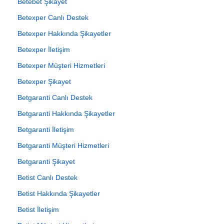
Betebet Şikayet
Betexper Canlı Destek
Betexper Hakkında Şikayetler
Betexper İletişim
Betexper Müşteri Hizmetleri
Betexper Şikayet
Betgaranti Canlı Destek
Betgaranti Hakkında Şikayetler
Betgaranti İletişim
Betgaranti Müşteri Hizmetleri
Betgaranti Şikayet
Betist Canlı Destek
Betist Hakkında Şikayetler
Betist İletişim