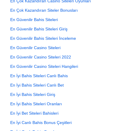
En Çok Kazandıran Casino Siteleri Oyunları
En Çok Kazandıran Siteler Bonusları
En Güvenilir Bahis Siteleri
En Güvenilir Bahis Siteleri Giriş
En Güvenilir Bahis Siteleri İnceleme
En Güvenilir Casino Siteleri
En Güvenilir Casino Siteleri 2022
En Güvenilir Casino Siteleri Hangileri
En İyi Bahis Siteleri Canlı Bahis
En İyi Bahis Siteleri Canlı Bet
En İyi Bahis Siteleri Giriş
En İyi Bahis Siteleri Oranları
En İyi Bet Siteleri Bahisleri
En İyi Canlı Bahis Bonus Çeşitleri