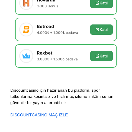
Katıl
%300 Bonus
Betroad
Katıl
4.000₺ + 1.000₺ bedava
Rexbet
Katıl
3.000₺ + 1.500₺ bedava
Discountcasino için hazırlanan bu platform, spor
tutkunlarına kesintisiz ve hızlı maç izleme imkânı sunan
güvenilir bir yayın alternatifidir.
DISCOUNTCASINO MAÇ İZLE