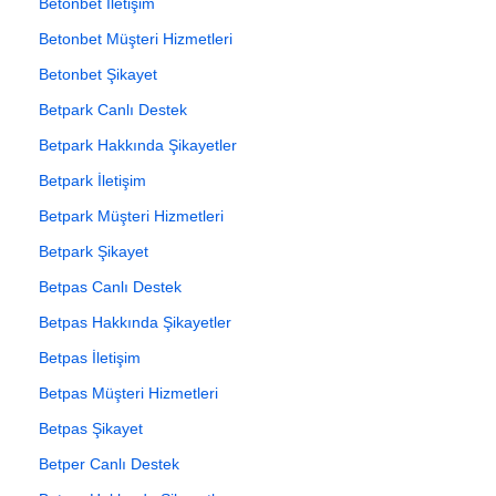
Betonbet İletişim
Betonbet Müşteri Hizmetleri
Betonbet Şikayet
Betpark Canlı Destek
Betpark Hakkında Şikayetler
Betpark İletişim
Betpark Müşteri Hizmetleri
Betpark Şikayet
Betpas Canlı Destek
Betpas Hakkında Şikayetler
Betpas İletişim
Betpas Müşteri Hizmetleri
Betpas Şikayet
Betper Canlı Destek