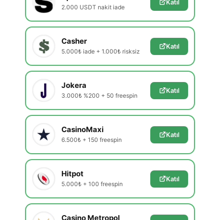
Katıl
2.000 USDT nakit iade
Casher
Katıl
5.000₺ iade + 1.000₺ risksiz
Jokera
Katıl
3.000₺ %200 + 50 freespin
CasinoMaxi
Katıl
6.500₺ + 150 freespin
Hitpot
Katıl
5.000₺ + 100 freespin
Casino Metropol