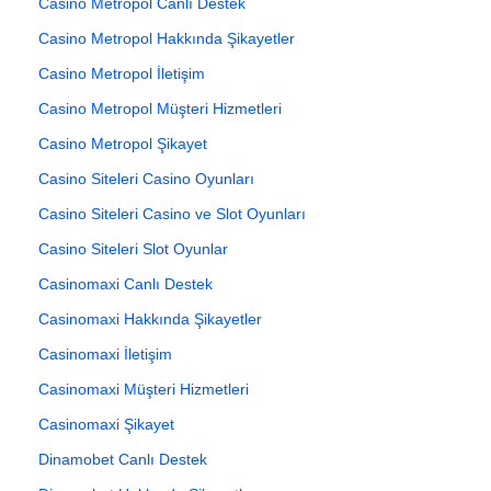
Casino Metropol Canlı Destek
Casino Metropol Hakkında Şikayetler
Casino Metropol İletişim
Casino Metropol Müşteri Hizmetleri
Casino Metropol Şikayet
Casino Siteleri Casino Oyunları
Casino Siteleri Casino ve Slot Oyunları
Casino Siteleri Slot Oyunlar
Casinomaxi Canlı Destek
Casinomaxi Hakkında Şikayetler
Casinomaxi İletişim
Casinomaxi Müşteri Hizmetleri
Casinomaxi Şikayet
Dinamobet Canlı Destek