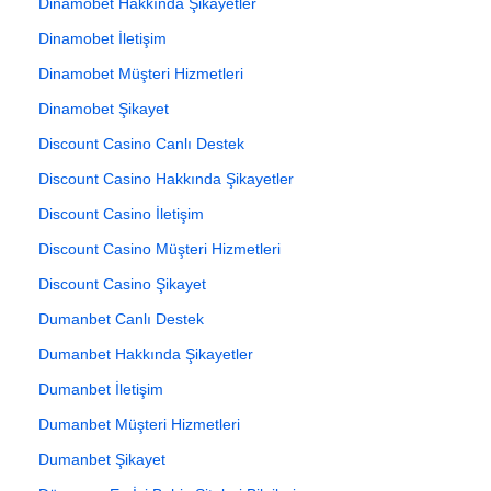
Dinamobet Hakkında Şikayetler
Dinamobet İletişim
Dinamobet Müşteri Hizmetleri
Dinamobet Şikayet
Discount Casino Canlı Destek
Discount Casino Hakkında Şikayetler
Discount Casino İletişim
Discount Casino Müşteri Hizmetleri
Discount Casino Şikayet
Dumanbet Canlı Destek
Dumanbet Hakkında Şikayetler
Dumanbet İletişim
Dumanbet Müşteri Hizmetleri
Dumanbet Şikayet