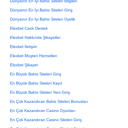
Dünyanın En İyi Bahis Siteleri Bilgileri
Dünyanın En İyi Bahis Siteleri Giriş
Dünyanın En İyi Bahis Siteleri Üyelik
Elexbet Canlı Destek
Elexbet Hakkında Şikayetler
Elexbet İletişim
Elexbet Müşteri Hizmetleri
Elexbet Şikayet
En Büyük Bahis Siteleri Giriş
En Büyük Bahis Siteleri Kayıt
En Büyük Bahis Siteleri Yeni Giriş
En Çok Kazandıran Bahis Siteleri Bonusları
En Çok Kazandıran Casino Oyunları
En Çok Kazandıran Casino Siteleri Giriş