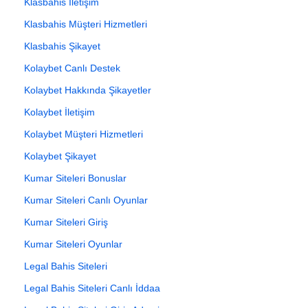
Klasbahis İletişim
Klasbahis Müşteri Hizmetleri
Klasbahis Şikayet
Kolaybet Canlı Destek
Kolaybet Hakkında Şikayetler
Kolaybet İletişim
Kolaybet Müşteri Hizmetleri
Kolaybet Şikayet
Kumar Siteleri Bonuslar
Kumar Siteleri Canlı Oyunlar
Kumar Siteleri Giriş
Kumar Siteleri Oyunlar
Legal Bahis Siteleri
Legal Bahis Siteleri Canlı İddaa