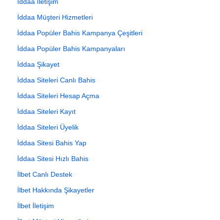
İddaa İletişim
İddaa Müşteri Hizmetleri
İddaa Popüler Bahis Kampanya Çeşitleri
İddaa Popüler Bahis Kampanyaları
İddaa Şikayet
İddaa Siteleri Canlı Bahis
İddaa Siteleri Hesap Açma
İddaa Siteleri Kayıt
İddaa Siteleri Üyelik
İddaa Sitesi Bahis Yap
İddaa Sitesi Hızlı Bahis
İlbet Canlı Destek
İlbet Hakkında Şikayetler
İlbet İletişim