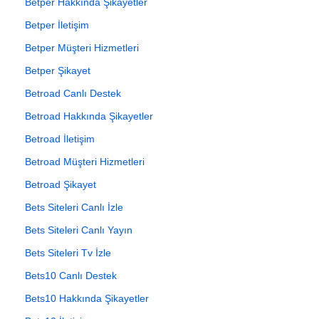
Betper Hakkında Şikayetler
Betper İletişim
Betper Müşteri Hizmetleri
Betper Şikayet
Betroad Canlı Destek
Betroad Hakkında Şikayetler
Betroad İletişim
Betroad Müşteri Hizmetleri
Betroad Şikayet
Bets Siteleri Canlı İzle
Bets Siteleri Canlı Yayın
Bets Siteleri Tv İzle
Bets10 Canlı Destek
Bets10 Hakkında Şikayetler