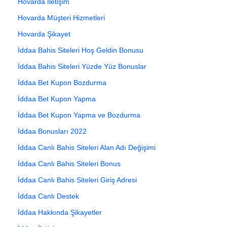
Hovarda İletişim
Hovarda Müşteri Hizmetleri
Hovarda Şikayet
İddaa Bahis Siteleri Hoş Geldin Bonusu
İddaa Bahis Siteleri Yüzde Yüz Bonuslar
İddaa Bet Kupon Bozdurma
İddaa Bet Kupon Yapma
İddaa Bet Kupon Yapma ve Bozdurma
İddaa Bonusları 2022
İddaa Canlı Bahis Siteleri Alan Adı Değişimi
İddaa Canlı Bahis Siteleri Bonus
İddaa Canlı Bahis Siteleri Giriş Adresi
İddaa Canlı Destek
İddaa Hakkında Şikayetler