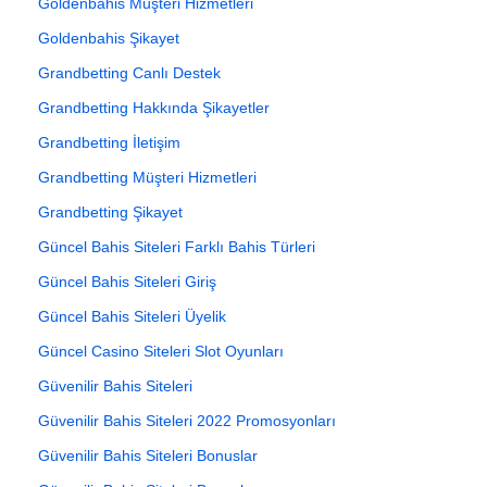
Goldenbahis Müşteri Hizmetleri
Goldenbahis Şikayet
Grandbetting Canlı Destek
Grandbetting Hakkında Şikayetler
Grandbetting İletişim
Grandbetting Müşteri Hizmetleri
Grandbetting Şikayet
Güncel Bahis Siteleri Farklı Bahis Türleri
Güncel Bahis Siteleri Giriş
Güncel Bahis Siteleri Üyelik
Güncel Casino Siteleri Slot Oyunları
Güvenilir Bahis Siteleri
Güvenilir Bahis Siteleri 2022 Promosyonları
Güvenilir Bahis Siteleri Bonuslar