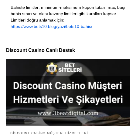
Bahiste limitler; minimum-maksimum kupon tutarı, maç başı
bahis sınırı ve olası kazanç limitleri gibi kuralları kapsar.
Limitleri doğru anlamak için:
https://www.bets10.blog/yazi/bets10-bahis/
Discount Casino Canlı Destek
DISCOUNT CASINO MÜŞTERI HIZMETLERI