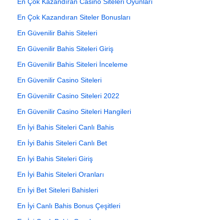
En Çok Kazandıran Casino Siteleri Oyunları
En Çok Kazandıran Siteler Bonusları
En Güvenilir Bahis Siteleri
En Güvenilir Bahis Siteleri Giriş
En Güvenilir Bahis Siteleri İnceleme
En Güvenilir Casino Siteleri
En Güvenilir Casino Siteleri 2022
En Güvenilir Casino Siteleri Hangileri
En İyi Bahis Siteleri Canlı Bahis
En İyi Bahis Siteleri Canlı Bet
En İyi Bahis Siteleri Giriş
En İyi Bahis Siteleri Oranları
En İyi Bet Siteleri Bahisleri
En İyi Canlı Bahis Bonus Çeşitleri