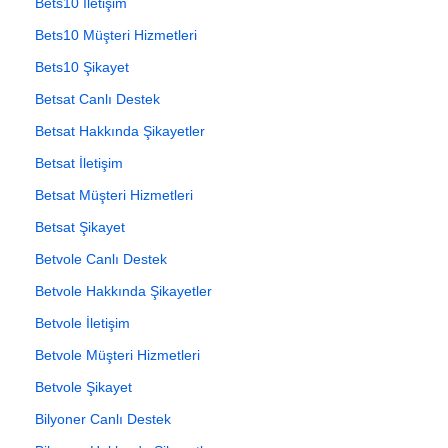
Bets10 İletişim
Bets10 Müşteri Hizmetleri
Bets10 Şikayet
Betsat Canlı Destek
Betsat Hakkında Şikayetler
Betsat İletişim
Betsat Müşteri Hizmetleri
Betsat Şikayet
Betvole Canlı Destek
Betvole Hakkında Şikayetler
Betvole İletişim
Betvole Müşteri Hizmetleri
Betvole Şikayet
Bilyoner Canlı Destek