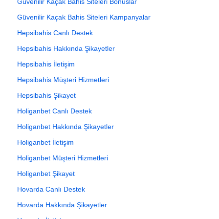
Güvenilir Kaçak Bahis Siteleri Bonuslar
Güvenilir Kaçak Bahis Siteleri Kampanyalar
Hepsibahis Canlı Destek
Hepsibahis Hakkında Şikayetler
Hepsibahis İletişim
Hepsibahis Müşteri Hizmetleri
Hepsibahis Şikayet
Holiganbet Canlı Destek
Holiganbet Hakkında Şikayetler
Holiganbet İletişim
Holiganbet Müşteri Hizmetleri
Holiganbet Şikayet
Hovarda Canlı Destek
Hovarda Hakkında Şikayetler