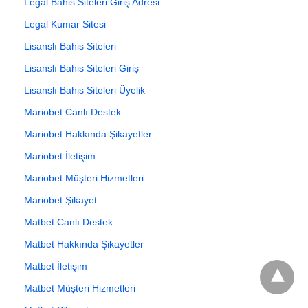
Legal Bahis Siteleri Giriş Adresi
Legal Kumar Sitesi
Lisanslı Bahis Siteleri
Lisanslı Bahis Siteleri Giriş
Lisanslı Bahis Siteleri Üyelik
Mariobet Canlı Destek
Mariobet Hakkında Şikayetler
Mariobet İletişim
Mariobet Müşteri Hizmetleri
Mariobet Şikayet
Matbet Canlı Destek
Matbet Hakkında Şikayetler
Matbet İletişim
Matbet Müşteri Hizmetleri