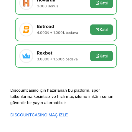
Katıl
%300 Bonus
Betroad
Katıl
4.000₺ + 1.000₺ bedava
Rexbet
Katıl
3.000₺ + 1.500₺ bedava
Discountcasino için hazırlanan bu platform, spor
tutkunlarına kesintisiz ve hızlı maç izleme imkânı sunan
güvenilir bir yayın alternatifidir.
DISCOUNTCASINO MAÇ İZLE