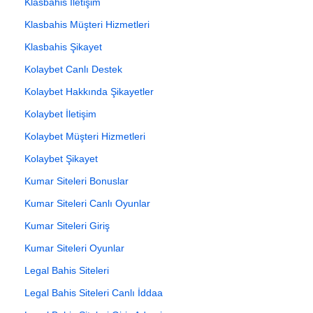
Klasbahis İletişim
Klasbahis Müşteri Hizmetleri
Klasbahis Şikayet
Kolaybet Canlı Destek
Kolaybet Hakkında Şikayetler
Kolaybet İletişim
Kolaybet Müşteri Hizmetleri
Kolaybet Şikayet
Kumar Siteleri Bonuslar
Kumar Siteleri Canlı Oyunlar
Kumar Siteleri Giriş
Kumar Siteleri Oyunlar
Legal Bahis Siteleri
Legal Bahis Siteleri Canlı İddaa