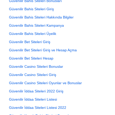
Güvenilir Bahis Siteleri Bonusları
Güvenilir Bahis Siteleri Giriş
Güvenilir Bahis Siteleri Hakkında Bilgiler
Güvenilir Bahis Siteleri Kampanya
Güvenilir Bahis Siteleri Üyelik
Güvenilir Bet Siteleri Giriş
Güvenilir Bet Siteleri Giriş ve Hesap Açma
Güvenilir Bet Siteleri Hesap
Güvenilir Casino Siteleri Bonuslar
Güvenilir Casino Siteleri Giriş
Güvenilir Casino Siteleri Oyunlar ve Bonuslar
Güvenilir İddaa Siteleri 2022 Giriş
Güvenilir İddaa Siteleri Listesi
Güvenilir İddaa Siteleri Listesi 2022