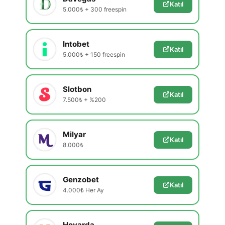
Katıl
5.000₺ + 300 freespin
Intobet
Katıl
5.000₺ + 150 freespin
Slotbon
Katıl
7.500₺ + %200
Milyar
Katıl
8.000₺
Genzobet
Katıl
4.000₺ Her Ay
Hovarda