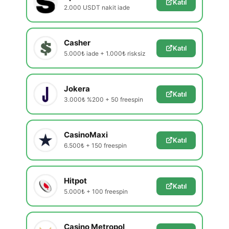
Katıl
2.000 USDT nakit iade
Casher
Katıl
5.000₺ iade + 1.000₺ risksiz
Jokera
Katıl
3.000₺ %200 + 50 freespin
CasinoMaxi
Katıl
6.500₺ + 150 freespin
Hitpot
Katıl
5.000₺ + 100 freespin
Casino Metropol