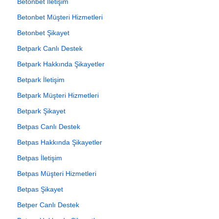
Betonbet İletişim
Betonbet Müşteri Hizmetleri
Betonbet Şikayet
Betpark Canlı Destek
Betpark Hakkında Şikayetler
Betpark İletişim
Betpark Müşteri Hizmetleri
Betpark Şikayet
Betpas Canlı Destek
Betpas Hakkında Şikayetler
Betpas İletişim
Betpas Müşteri Hizmetleri
Betpas Şikayet
Betper Canlı Destek