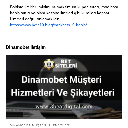
Bahiste limitler; minimum-maksimum kupon tutarı, maç başı
bahis sınırı ve olası kazanç limitleri gibi kuralları kapsar.
Limitleri doğru anlamak için:
https://www.bets10.blog/yazi/bets10-bahis/
Dinamobet İletişim
DINAMOBET MÜŞTERI HIZMETLERI