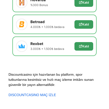
Katıl
%300 Bonus
Betroad
Katıl
4.000₺ + 1.000₺ bedava
Rexbet
Katıl
3.000₺ + 1.500₺ bedava
Discountcasino için hazırlanan bu platform, spor
tutkunlarına kesintisiz ve hızlı maç izleme imkânı sunan
güvenilir bir yayın alternatifidir.
DISCOUNTCASINO MAÇ İZLE