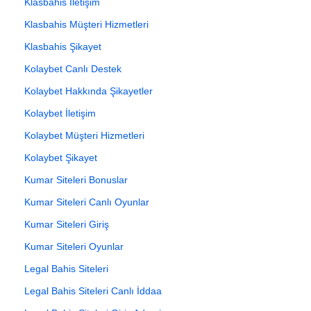
Klasbahis İletişim
Klasbahis Müşteri Hizmetleri
Klasbahis Şikayet
Kolaybet Canlı Destek
Kolaybet Hakkında Şikayetler
Kolaybet İletişim
Kolaybet Müşteri Hizmetleri
Kolaybet Şikayet
Kumar Siteleri Bonuslar
Kumar Siteleri Canlı Oyunlar
Kumar Siteleri Giriş
Kumar Siteleri Oyunlar
Legal Bahis Siteleri
Legal Bahis Siteleri Canlı İddaa