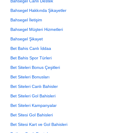
Bahsegel Canlı Destek
Bahsegel Hakkında Şikayetler
Bahsegel İletişim
Bahsegel Müşteri Hizmetleri
Bahsegel Şikayet
Bet Bahis Canlı İddaa
Bet Bahis Spor Türleri
Bet Siteleri Bonus Çeşitleri
Bet Siteleri Bonusları
Bet Siteleri Canlı Bahisler
Bet Siteleri Gol Bahisleri
Bet Siteleri Kampanyalar
Bet Sitesi Gol Bahisleri
Bet Sitesi Kart ve Gol Bahisleri