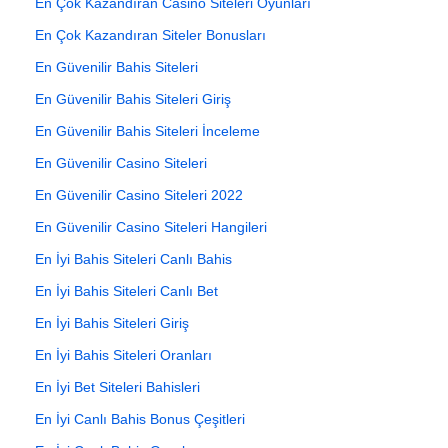
En Çok Kazandıran Casino Siteleri Oyunları
En Çok Kazandıran Siteler Bonusları
En Güvenilir Bahis Siteleri
En Güvenilir Bahis Siteleri Giriş
En Güvenilir Bahis Siteleri İnceleme
En Güvenilir Casino Siteleri
En Güvenilir Casino Siteleri 2022
En Güvenilir Casino Siteleri Hangileri
En İyi Bahis Siteleri Canlı Bahis
En İyi Bahis Siteleri Canlı Bet
En İyi Bahis Siteleri Giriş
En İyi Bahis Siteleri Oranları
En İyi Bet Siteleri Bahisleri
En İyi Canlı Bahis Bonus Çeşitleri