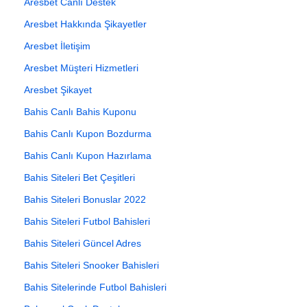
Aresbet Canlı Destek
Aresbet Hakkında Şikayetler
Aresbet İletişim
Aresbet Müşteri Hizmetleri
Aresbet Şikayet
Bahis Canlı Bahis Kuponu
Bahis Canlı Kupon Bozdurma
Bahis Canlı Kupon Hazırlama
Bahis Siteleri Bet Çeşitleri
Bahis Siteleri Bonuslar 2022
Bahis Siteleri Futbol Bahisleri
Bahis Siteleri Güncel Adres
Bahis Siteleri Snooker Bahisleri
Bahis Sitelerinde Futbol Bahisleri