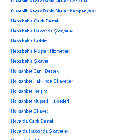
Güvenilir Kaçak Bahis Siteleri Bonuslar
Güvenilir Kaçak Bahis Siteleri Kampanyalar
Hepsibahis Canlı Destek
Hepsibahis Hakkında Şikayetler
Hepsibahis İletişim
Hepsibahis Müşteri Hizmetleri
Hepsibahis Şikayet
Holiganbet Canlı Destek
Holiganbet Hakkında Şikayetler
Holiganbet İletişim
Holiganbet Müşteri Hizmetleri
Holiganbet Şikayet
Hovarda Canlı Destek
Hovarda Hakkında Şikayetler