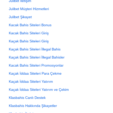
Julibet İletişim
Julibet Müşteri Hizmetleri
Julibet Şikayet
Kacak Bahis Siteleri Bonus
Kacak Bahis Siteleri Giriş
Kaçak Bahis Siteleri Giriş
Kaçak Bahis Siteleri İllegal Bahis
Kaçak Bahis Siteleri İllegal Bahisler
Kacak Bahis Siteleri Promosyonlar
Kaçak İddaa Siteleri Para Çekme
Kaçak İddaa Siteleri Yatırım
Kaçak İddaa Siteleri Yatırım ve Çekim
Klasbahis Canlı Destek
Klasbahis Hakkında Şikayetler