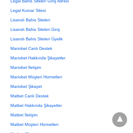
Legal Bahis Siteleri Giriş Adresi
Legal Kumar Sitesi
Lisanslı Bahis Siteleri
Lisanslı Bahis Siteleri Giriş
Lisanslı Bahis Siteleri Üyelik
Mariobet Canlı Destek
Mariobet Hakkında Şikayetler
Mariobet İletişim
Mariobet Müşteri Hizmetleri
Mariobet Şikayet
Matbet Canlı Destek
Matbet Hakkında Şikayetler
Matbet İletişim
Matbet Müşteri Hizmetleri