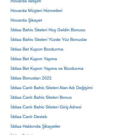
Hovarda İletişim
Hovarda Müşteri Hizmetleri
Hovarda Şikayet
İddaa Bahis Siteleri Hoş Geldin Bonusu
İddaa Bahis Siteleri Yüzde Yüz Bonuslar
İddaa Bet Kupon Bozdurma
İddaa Bet Kupon Yapma
İddaa Bet Kupon Yapma ve Bozdurma
İddaa Bonusları 2022
İddaa Canlı Bahis Siteleri Alan Adı Değişimi
İddaa Canlı Bahis Siteleri Bonus
İddaa Canlı Bahis Siteleri Giriş Adresi
İddaa Canlı Destek
İddaa Hakkında Şikayetler