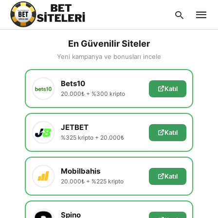
En Güvenilir Siteler
Yeni kampanya ve bonusları incele
Type
Bets10
your
Katıl
searc
20.000₺ + %300 kripto
query
and
hit
enter:
JETBET
Katıl
%325 kripto + 20.000₺
Mobilbahis
Katıl
20.000₺ + %225 kripto
Spino