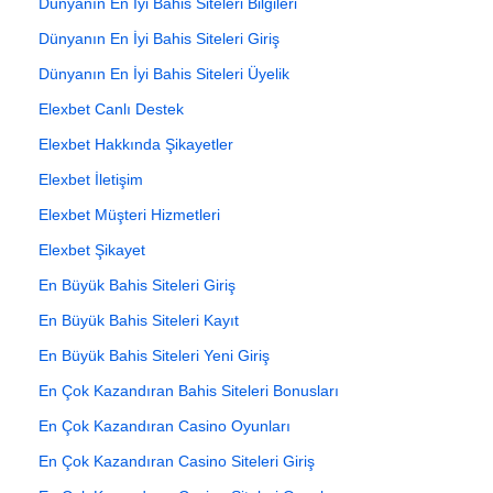
Dünyanın En İyi Bahis Siteleri Bilgileri
Dünyanın En İyi Bahis Siteleri Giriş
Dünyanın En İyi Bahis Siteleri Üyelik
Elexbet Canlı Destek
Elexbet Hakkında Şikayetler
Elexbet İletişim
Elexbet Müşteri Hizmetleri
Elexbet Şikayet
En Büyük Bahis Siteleri Giriş
En Büyük Bahis Siteleri Kayıt
En Büyük Bahis Siteleri Yeni Giriş
En Çok Kazandıran Bahis Siteleri Bonusları
En Çok Kazandıran Casino Oyunları
En Çok Kazandıran Casino Siteleri Giriş