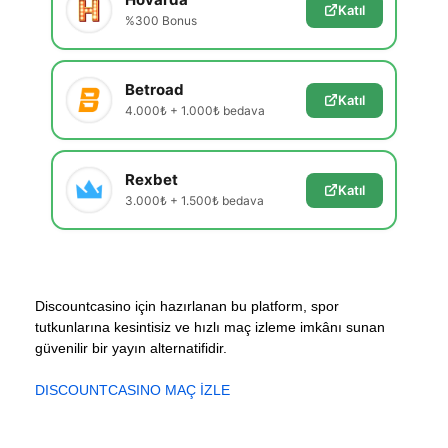
Katıl
%300 Bonus
Betroad
Katıl
4.000₺ + 1.000₺ bedava
Rexbet
Katıl
3.000₺ + 1.500₺ bedava
Discountcasino için hazırlanan bu platform, spor
tutkunlarına kesintisiz ve hızlı maç izleme imkânı sunan
güvenilir bir yayın alternatifidir.
DISCOUNTCASINO MAÇ İZLE