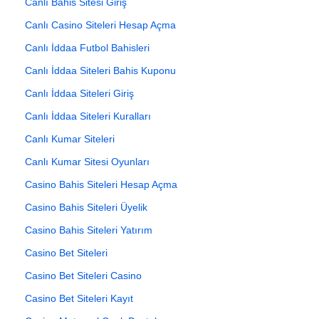
Canlı Bahis Sitesi Giriş
Canlı Casino Siteleri Hesap Açma
Canlı İddaa Futbol Bahisleri
Canlı İddaa Siteleri Bahis Kuponu
Canlı İddaa Siteleri Giriş
Canlı İddaa Siteleri Kuralları
Canlı Kumar Siteleri
Canlı Kumar Sitesi Oyunları
Casino Bahis Siteleri Hesap Açma
Casino Bahis Siteleri Üyelik
Casino Bahis Siteleri Yatırım
Casino Bet Siteleri
Casino Bet Siteleri Casino
Casino Bet Siteleri Kayıt