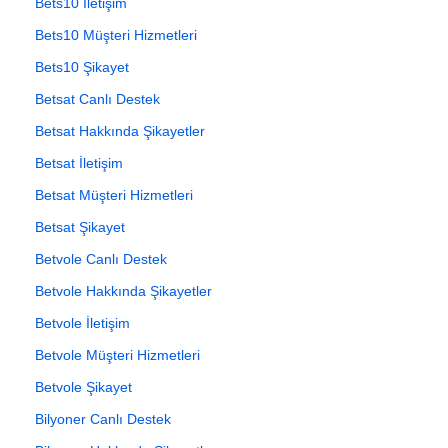
Bets10 İletişim
Bets10 Müşteri Hizmetleri
Bets10 Şikayet
Betsat Canlı Destek
Betsat Hakkında Şikayetler
Betsat İletişim
Betsat Müşteri Hizmetleri
Betsat Şikayet
Betvole Canlı Destek
Betvole Hakkında Şikayetler
Betvole İletişim
Betvole Müşteri Hizmetleri
Betvole Şikayet
Bilyoner Canlı Destek