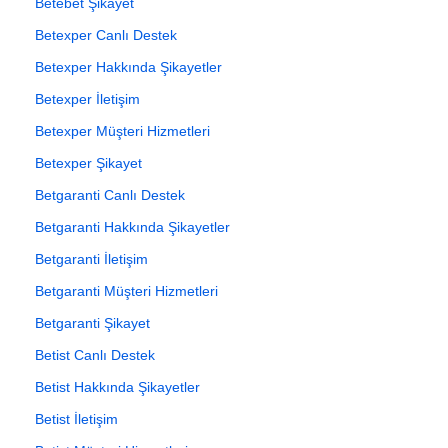
Betebet Şikayet
Betexper Canlı Destek
Betexper Hakkında Şikayetler
Betexper İletişim
Betexper Müşteri Hizmetleri
Betexper Şikayet
Betgaranti Canlı Destek
Betgaranti Hakkında Şikayetler
Betgaranti İletişim
Betgaranti Müşteri Hizmetleri
Betgaranti Şikayet
Betist Canlı Destek
Betist Hakkında Şikayetler
Betist İletişim