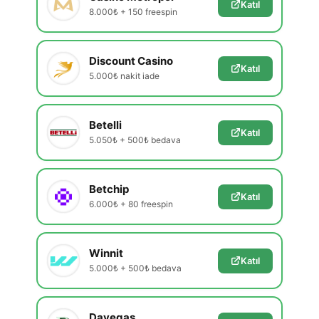
Katıl
8.000₺ + 150 freespin
Discount Casino
Katıl
5.000₺ nakit iade
Betelli
Katıl
5.050₺ + 500₺ bedava
Betchip
Katıl
6.000₺ + 80 freespin
Winnit
Katıl
5.000₺ + 500₺ bedava
Davegas