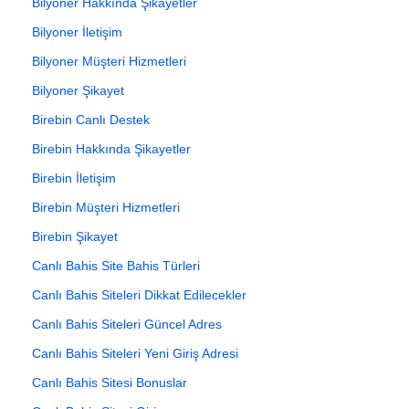
Bilyoner Hakkında Şikayetler
Bilyoner İletişim
Bilyoner Müşteri Hizmetleri
Bilyoner Şikayet
Birebin Canlı Destek
Birebin Hakkında Şikayetler
Birebin İletişim
Birebin Müşteri Hizmetleri
Birebin Şikayet
Canlı Bahis Site Bahis Türleri
Canlı Bahis Siteleri Dikkat Edilecekler
Canlı Bahis Siteleri Güncel Adres
Canlı Bahis Siteleri Yeni Giriş Adresi
Canlı Bahis Sitesi Bonuslar