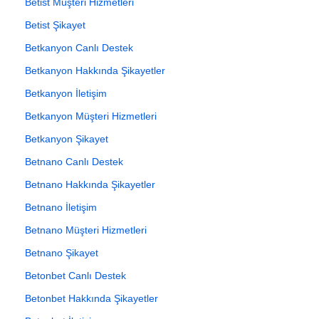
Betist Müşteri Hizmetleri
Betist Şikayet
Betkanyon Canlı Destek
Betkanyon Hakkında Şikayetler
Betkanyon İletişim
Betkanyon Müşteri Hizmetleri
Betkanyon Şikayet
Betnano Canlı Destek
Betnano Hakkında Şikayetler
Betnano İletişim
Betnano Müşteri Hizmetleri
Betnano Şikayet
Betonbet Canlı Destek
Betonbet Hakkında Şikayetler