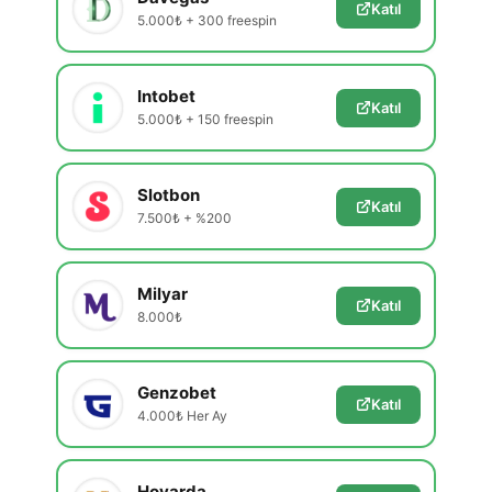
Katıl
5.000₺ + 300 freespin
Intobet
Katıl
5.000₺ + 150 freespin
Slotbon
Katıl
7.500₺ + %200
Milyar
Katıl
8.000₺
Genzobet
Katıl
4.000₺ Her Ay
Hovarda