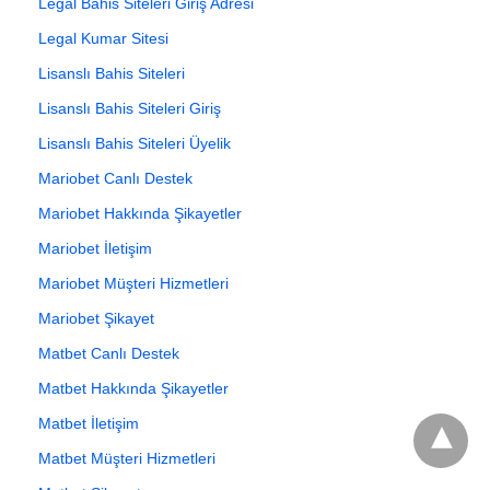
Legal Bahis Siteleri Giriş Adresi
Legal Kumar Sitesi
Lisanslı Bahis Siteleri
Lisanslı Bahis Siteleri Giriş
Lisanslı Bahis Siteleri Üyelik
Mariobet Canlı Destek
Mariobet Hakkında Şikayetler
Mariobet İletişim
Mariobet Müşteri Hizmetleri
Mariobet Şikayet
Matbet Canlı Destek
Matbet Hakkında Şikayetler
Matbet İletişim
Matbet Müşteri Hizmetleri