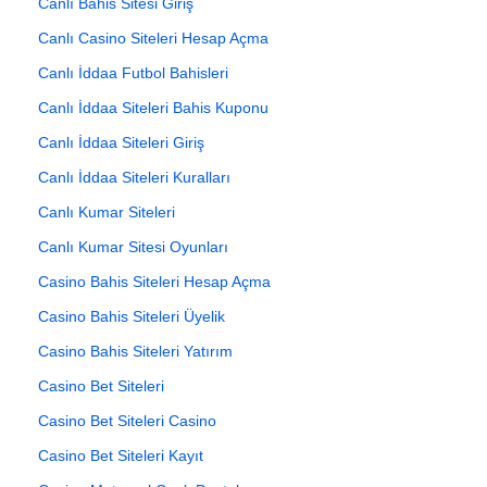
Canlı Bahis Sitesi Giriş
Canlı Casino Siteleri Hesap Açma
Canlı İddaa Futbol Bahisleri
Canlı İddaa Siteleri Bahis Kuponu
Canlı İddaa Siteleri Giriş
Canlı İddaa Siteleri Kuralları
Canlı Kumar Siteleri
Canlı Kumar Sitesi Oyunları
Casino Bahis Siteleri Hesap Açma
Casino Bahis Siteleri Üyelik
Casino Bahis Siteleri Yatırım
Casino Bet Siteleri
Casino Bet Siteleri Casino
Casino Bet Siteleri Kayıt