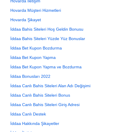
Hovarda İletişim
Hovarda Müşteri Hizmetleri
Hovarda Şikayet
İddaa Bahis Siteleri Hoş Geldin Bonusu
İddaa Bahis Siteleri Yüzde Yüz Bonuslar
İddaa Bet Kupon Bozdurma
İddaa Bet Kupon Yapma
İddaa Bet Kupon Yapma ve Bozdurma
İddaa Bonusları 2022
İddaa Canlı Bahis Siteleri Alan Adı Değişimi
İddaa Canlı Bahis Siteleri Bonus
İddaa Canlı Bahis Siteleri Giriş Adresi
İddaa Canlı Destek
İddaa Hakkında Şikayetler