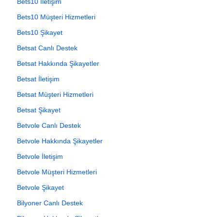
Bets10 İletişim
Bets10 Müşteri Hizmetleri
Bets10 Şikayet
Betsat Canlı Destek
Betsat Hakkında Şikayetler
Betsat İletişim
Betsat Müşteri Hizmetleri
Betsat Şikayet
Betvole Canlı Destek
Betvole Hakkında Şikayetler
Betvole İletişim
Betvole Müşteri Hizmetleri
Betvole Şikayet
Bilyoner Canlı Destek