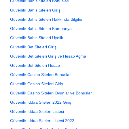
Güvenilir Bahis Siteleri Bonusları
Güvenilir Bahis Siteleri Giriş
Güvenilir Bahis Siteleri Hakkında Bilgiler
Güvenilir Bahis Siteleri Kampanya
Güvenilir Bahis Siteleri Üyelik
Güvenilir Bet Siteleri Giriş
Güvenilir Bet Siteleri Giriş ve Hesap Açma
Güvenilir Bet Siteleri Hesap
Güvenilir Casino Siteleri Bonuslar
Güvenilir Casino Siteleri Giriş
Güvenilir Casino Siteleri Oyunlar ve Bonuslar
Güvenilir İddaa Siteleri 2022 Giriş
Güvenilir İddaa Siteleri Listesi
Güvenilir İddaa Siteleri Listesi 2022