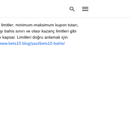
 limitler; minimum-maksimum kupon tutarı,
ı bahis sınırı ve olası kazanç limitleri gibi
rı kapsar. Limitleri doğru anlamak için:
/www.bets10.blog/yazi/bets10-bahis/
Type
your
search
query
and
hit
enter: