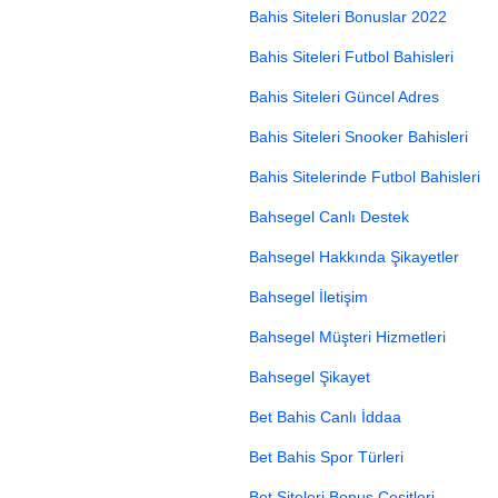
Bahis Siteleri Bonuslar 2022
Bahis Siteleri Futbol Bahisleri
Bahis Siteleri Güncel Adres
Bahis Siteleri Snooker Bahisleri
Bahis Sitelerinde Futbol Bahisleri
Bahsegel Canlı Destek
Bahsegel Hakkında Şikayetler
Bahsegel İletişim
Bahsegel Müşteri Hizmetleri
Bahsegel Şikayet
Bet Bahis Canlı İddaa
Bet Bahis Spor Türleri
Bet Siteleri Bonus Çeşitleri