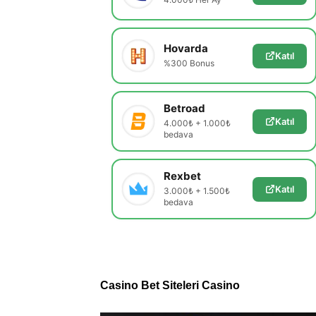
Hovarda
Katıl
%300 Bonus
Betroad
Katıl
4.000₺ + 1.000₺
bedava
Rexbet
Katıl
3.000₺ + 1.500₺
bedava
Casino Bet Siteleri Casino