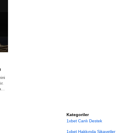
o
ini
r.
ra…
Kategoriler
1xbet Canlı Destek
1xbet Hakkında Şikayetler