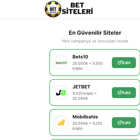
En Güvenilir Siteler
Yeni kampanya ve bonusları incele
Bets10
Katıl
20.000₺ + %300
kripto
JETBET
Katıl
%325 kripto +
20.000₺
Mobilbahis
Katıl
20.000₺ + %225
kripto