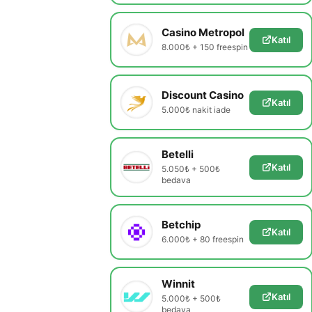
Casino Metropol
Katıl
8.000₺ + 150 freespin
Discount Casino
Katıl
5.000₺ nakit iade
Betelli
Katıl
5.050₺ + 500₺
bedava
Betchip
Katıl
6.000₺ + 80 freespin
Winnit
Katıl
5.000₺ + 500₺
bedava