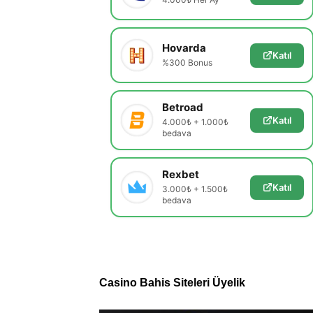
Hovarda
Katıl
%300 Bonus
Betroad
Katıl
4.000₺ + 1.000₺
bedava
Rexbet
Katıl
3.000₺ + 1.500₺
bedava
Casino Bahis Siteleri Üyelik