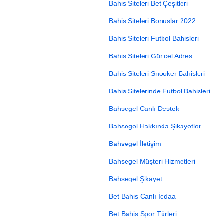
Bahis Siteleri Bet Çeşitleri
Bahis Siteleri Bonuslar 2022
Bahis Siteleri Futbol Bahisleri
Bahis Siteleri Güncel Adres
Bahis Siteleri Snooker Bahisleri
Bahis Sitelerinde Futbol Bahisleri
Bahsegel Canlı Destek
Bahsegel Hakkında Şikayetler
Bahsegel İletişim
Bahsegel Müşteri Hizmetleri
Bahsegel Şikayet
Bet Bahis Canlı İddaa
Bet Bahis Spor Türleri