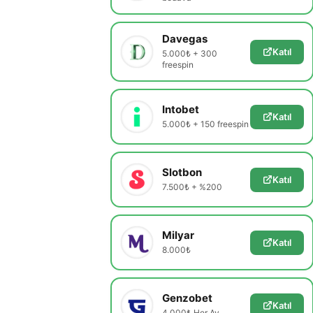
Davegas
Katıl
5.000₺ + 300
freespin
Intobet
Katıl
5.000₺ + 150 freespin
Slotbon
Katıl
7.500₺ + %200
Milyar
Katıl
8.000₺
Genzobet
Katıl
4.000₺ Her Ay