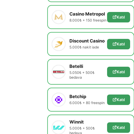
Casino Metropol
Katıl
8.000₺ + 150 freespin
Discount Casino
Katıl
5.000₺ nakit iade
Betelli
Katıl
5.050₺ + 500₺
bedava
Betchip
Katıl
6.000₺ + 80 freespin
Winnit
Katıl
5.000₺ + 500₺
bedava