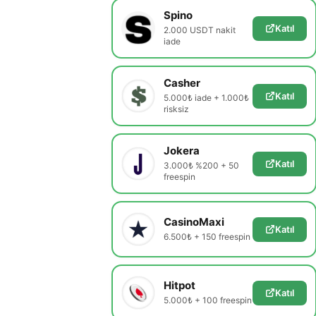
Spino
Katıl
2.000 USDT nakit
iade
Casher
Katıl
5.000₺ iade + 1.000₺
risksiz
Jokera
Katıl
3.000₺ %200 + 50
freespin
CasinoMaxi
Katıl
6.500₺ + 150 freespin
Hitpot
Katıl
5.000₺ + 100 freespin