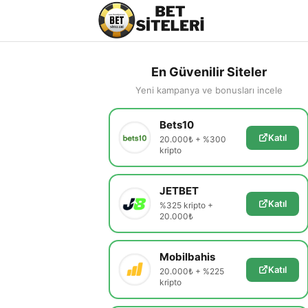
En Güvenilir Siteler
Yeni kampanya ve bonusları incele
Bets10
Katıl
20.000₺ + %300
kripto
JETBET
Katıl
%325 kripto +
20.000₺
Mobilbahis
Katıl
20.000₺ + %225
kripto