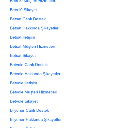
Bets10 Müşteri Hizmetleri
Bets10 Şikayet
Betsat Canlı Destek
Betsat Hakkında Şikayetler
Betsat İletişim
Betsat Müşteri Hizmetleri
Betsat Şikayet
Betvole Canlı Destek
Betvole Hakkında Şikayetler
Betvole İletişim
Betvole Müşteri Hizmetleri
Betvole Şikayet
Bilyoner Canlı Destek
Bilyoner Hakkında Şikayetler