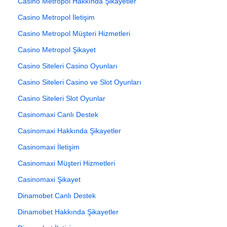
Casino Metropol Hakkında Şikayetler
Casino Metropol İletişim
Casino Metropol Müşteri Hizmetleri
Casino Metropol Şikayet
Casino Siteleri Casino Oyunları
Casino Siteleri Casino ve Slot Oyunları
Casino Siteleri Slot Oyunlar
Casinomaxi Canlı Destek
Casinomaxi Hakkında Şikayetler
Casinomaxi İletişim
Casinomaxi Müşteri Hizmetleri
Casinomaxi Şikayet
Dinamobet Canlı Destek
Dinamobet Hakkında Şikayetler