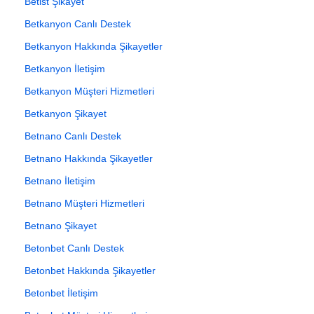
Betist Şikayet
Betkanyon Canlı Destek
Betkanyon Hakkında Şikayetler
Betkanyon İletişim
Betkanyon Müşteri Hizmetleri
Betkanyon Şikayet
Betnano Canlı Destek
Betnano Hakkında Şikayetler
Betnano İletişim
Betnano Müşteri Hizmetleri
Betnano Şikayet
Betonbet Canlı Destek
Betonbet Hakkında Şikayetler
Betonbet İletişim