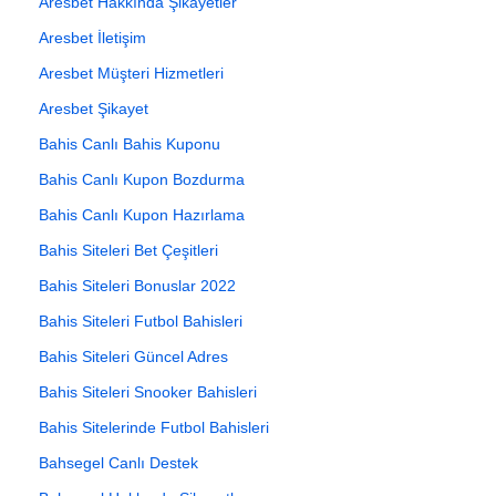
Aresbet Hakkında Şikayetler
Aresbet İletişim
Aresbet Müşteri Hizmetleri
Aresbet Şikayet
Bahis Canlı Bahis Kuponu
Bahis Canlı Kupon Bozdurma
Bahis Canlı Kupon Hazırlama
Bahis Siteleri Bet Çeşitleri
Bahis Siteleri Bonuslar 2022
Bahis Siteleri Futbol Bahisleri
Bahis Siteleri Güncel Adres
Bahis Siteleri Snooker Bahisleri
Bahis Sitelerinde Futbol Bahisleri
Bahsegel Canlı Destek