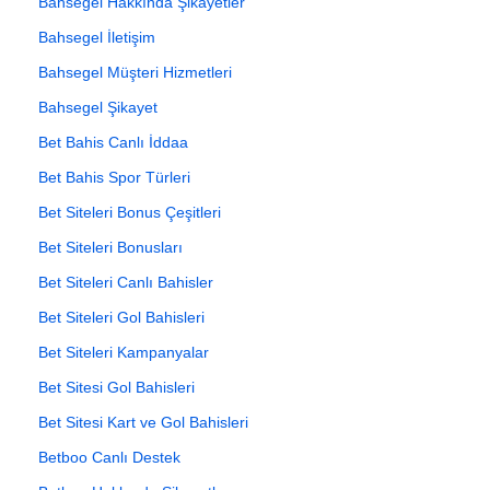
Bahsegel Hakkında Şikayetler
Bahsegel İletişim
Bahsegel Müşteri Hizmetleri
Bahsegel Şikayet
Bet Bahis Canlı İddaa
Bet Bahis Spor Türleri
Bet Siteleri Bonus Çeşitleri
Bet Siteleri Bonusları
Bet Siteleri Canlı Bahisler
Bet Siteleri Gol Bahisleri
Bet Siteleri Kampanyalar
Bet Sitesi Gol Bahisleri
Bet Sitesi Kart ve Gol Bahisleri
Betboo Canlı Destek