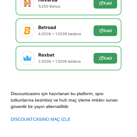
Katıl
%300 Bonus
Betroad
Katıl
4.000₺ + 1.000₺ bedava
Rexbet
Katıl
3.000₺ + 1.500₺ bedava
Discountcasino için hazırlanan bu platform, spor
tutkunlarına kesintisiz ve hızlı maç izleme imkânı sunan
güvenilir bir yayın alternatifidir.
DISCOUNTCASINO MAÇ İZLE