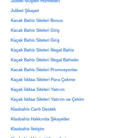
Julibet Müşteri Hizmetleri
Julibet Şikayet
Kacak Bahis Siteleri Bonus
Kacak Bahis Siteleri Giriş
Kaçak Bahis Siteleri Giriş
Kaçak Bahis Siteleri İllegal Bahis
Kaçak Bahis Siteleri İllegal Bahisler
Kacak Bahis Siteleri Promosyonlar
Kaçak İddaa Siteleri Para Çekme
Kaçak İddaa Siteleri Yatırım
Kaçak İddaa Siteleri Yatırım ve Çekim
Klasbahis Canlı Destek
Klasbahis Hakkında Şikayetler
Klasbahis İletişim