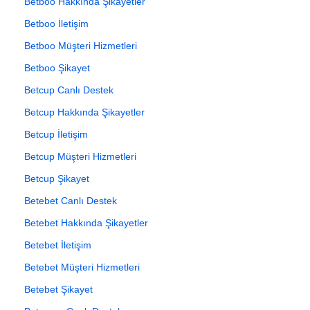
Betboo Hakkında Şikayetler
Betboo İletişim
Betboo Müşteri Hizmetleri
Betboo Şikayet
Betcup Canlı Destek
Betcup Hakkında Şikayetler
Betcup İletişim
Betcup Müşteri Hizmetleri
Betcup Şikayet
Betebet Canlı Destek
Betebet Hakkında Şikayetler
Betebet İletişim
Betebet Müşteri Hizmetleri
Betebet Şikayet