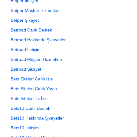
Betper İletişim
Betper Müşteri Hizmetleri
Betper Şikayet
Betroad Canlı Destek
Betroad Hakkında Şikayetler
Betroad İletişim
Betroad Müşteri Hizmetleri
Betroad Şikayet
Bets Siteleri Canlı İzle
Bets Siteleri Canlı Yayın
Bets Siteleri Tv İzle
Bets10 Canlı Destek
Bets10 Hakkında Şikayetler
Bets10 İletişim