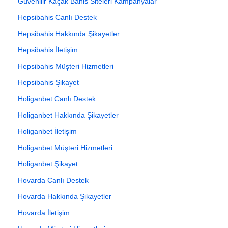
Güvenilir Kaçak Bahis Siteleri Kampanyalar
Hepsibahis Canlı Destek
Hepsibahis Hakkında Şikayetler
Hepsibahis İletişim
Hepsibahis Müşteri Hizmetleri
Hepsibahis Şikayet
Holiganbet Canlı Destek
Holiganbet Hakkında Şikayetler
Holiganbet İletişim
Holiganbet Müşteri Hizmetleri
Holiganbet Şikayet
Hovarda Canlı Destek
Hovarda Hakkında Şikayetler
Hovarda İletişim