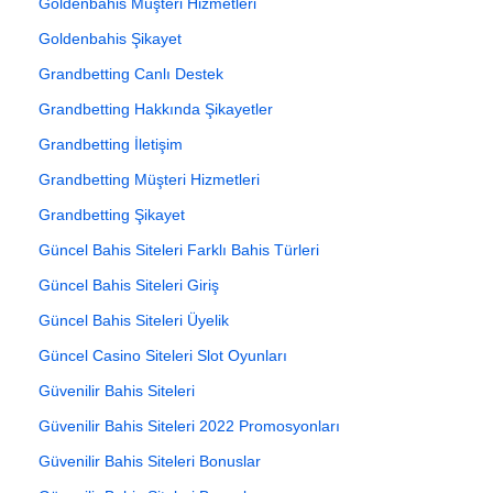
Goldenbahis Müşteri Hizmetleri
Goldenbahis Şikayet
Grandbetting Canlı Destek
Grandbetting Hakkında Şikayetler
Grandbetting İletişim
Grandbetting Müşteri Hizmetleri
Grandbetting Şikayet
Güncel Bahis Siteleri Farklı Bahis Türleri
Güncel Bahis Siteleri Giriş
Güncel Bahis Siteleri Üyelik
Güncel Casino Siteleri Slot Oyunları
Güvenilir Bahis Siteleri
Güvenilir Bahis Siteleri 2022 Promosyonları
Güvenilir Bahis Siteleri Bonuslar