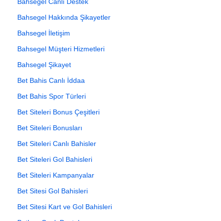
Bahsegel Canlı Destek
Bahsegel Hakkında Şikayetler
Bahsegel İletişim
Bahsegel Müşteri Hizmetleri
Bahsegel Şikayet
Bet Bahis Canlı İddaa
Bet Bahis Spor Türleri
Bet Siteleri Bonus Çeşitleri
Bet Siteleri Bonusları
Bet Siteleri Canlı Bahisler
Bet Siteleri Gol Bahisleri
Bet Siteleri Kampanyalar
Bet Sitesi Gol Bahisleri
Bet Sitesi Kart ve Gol Bahisleri