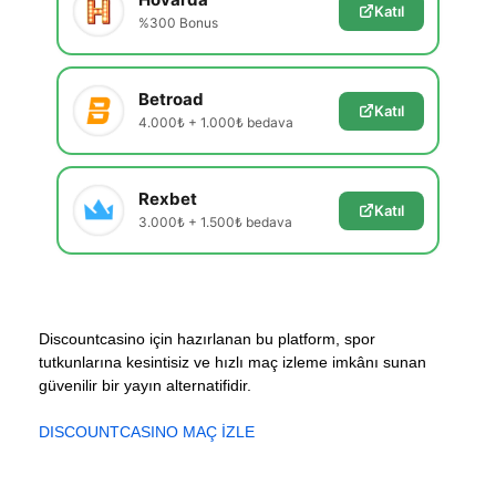
Katıl
%300 Bonus
Betroad
Katıl
4.000₺ + 1.000₺ bedava
Rexbet
Katıl
3.000₺ + 1.500₺ bedava
Discountcasino için hazırlanan bu platform, spor
tutkunlarına kesintisiz ve hızlı maç izleme imkânı sunan
güvenilir bir yayın alternatifidir.
DISCOUNTCASINO MAÇ İZLE