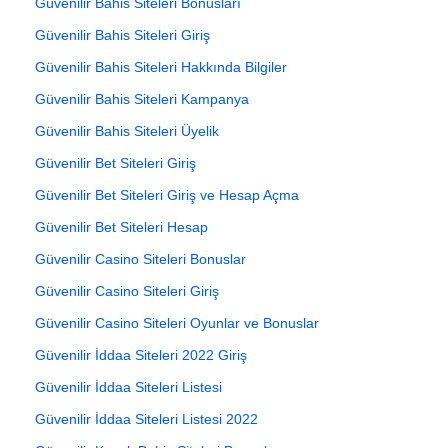
Güvenilir Bahis Siteleri Bonusları
Güvenilir Bahis Siteleri Giriş
Güvenilir Bahis Siteleri Hakkında Bilgiler
Güvenilir Bahis Siteleri Kampanya
Güvenilir Bahis Siteleri Üyelik
Güvenilir Bet Siteleri Giriş
Güvenilir Bet Siteleri Giriş ve Hesap Açma
Güvenilir Bet Siteleri Hesap
Güvenilir Casino Siteleri Bonuslar
Güvenilir Casino Siteleri Giriş
Güvenilir Casino Siteleri Oyunlar ve Bonuslar
Güvenilir İddaa Siteleri 2022 Giriş
Güvenilir İddaa Siteleri Listesi
Güvenilir İddaa Siteleri Listesi 2022