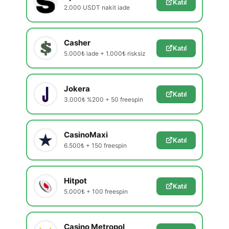
Katıl
2.000 USDT nakit iade
Casher
Katıl
5.000₺ iade + 1.000₺ risksiz
Jokera
Katıl
3.000₺ %200 + 50 freespin
CasinoMaxi
Katıl
6.500₺ + 150 freespin
Hitpot
Katıl
5.000₺ + 100 freespin
Casino Metropol