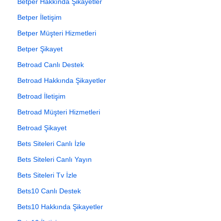
Betper Hakkında Şikayetler
Betper İletişim
Betper Müşteri Hizmetleri
Betper Şikayet
Betroad Canlı Destek
Betroad Hakkında Şikayetler
Betroad İletişim
Betroad Müşteri Hizmetleri
Betroad Şikayet
Bets Siteleri Canlı İzle
Bets Siteleri Canlı Yayın
Bets Siteleri Tv İzle
Bets10 Canlı Destek
Bets10 Hakkında Şikayetler