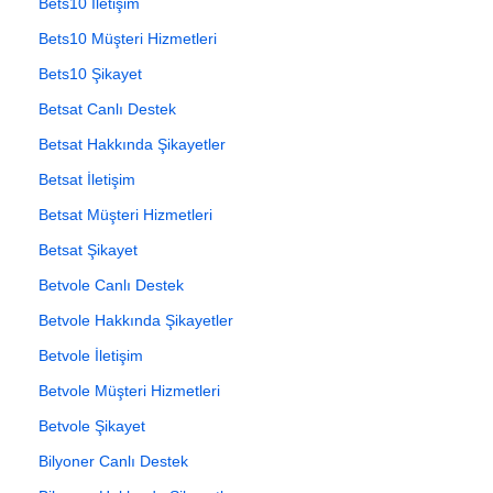
Bets10 İletişim
Bets10 Müşteri Hizmetleri
Bets10 Şikayet
Betsat Canlı Destek
Betsat Hakkında Şikayetler
Betsat İletişim
Betsat Müşteri Hizmetleri
Betsat Şikayet
Betvole Canlı Destek
Betvole Hakkında Şikayetler
Betvole İletişim
Betvole Müşteri Hizmetleri
Betvole Şikayet
Bilyoner Canlı Destek