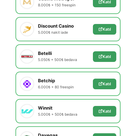
Katıl
8.000₺ + 150 freespin
Discount Casino
Katıl
5.000₺ nakit iade
Betelli
Katıl
5.050₺ + 500₺ bedava
Betchip
Katıl
6.000₺ + 80 freespin
Winnit
Katıl
5.000₺ + 500₺ bedava
Davegas