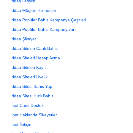
İddaa İletişim
İddaa Müşteri Hizmetleri
İddaa Popüler Bahis Kampanya Çeşitleri
İddaa Popüler Bahis Kampanyaları
İddaa Şikayet
İddaa Siteleri Canlı Bahis
İddaa Siteleri Hesap Açma
İddaa Siteleri Kayıt
İddaa Siteleri Üyelik
İddaa Sitesi Bahis Yap
İddaa Sitesi Hızlı Bahis
İlbet Canlı Destek
İlbet Hakkında Şikayetler
İlbet İletişim