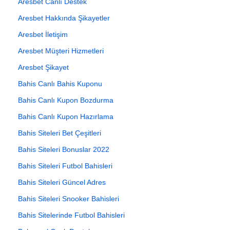
Aresbet Canlı Destek
Aresbet Hakkında Şikayetler
Aresbet İletişim
Aresbet Müşteri Hizmetleri
Aresbet Şikayet
Bahis Canlı Bahis Kuponu
Bahis Canlı Kupon Bozdurma
Bahis Canlı Kupon Hazırlama
Bahis Siteleri Bet Çeşitleri
Bahis Siteleri Bonuslar 2022
Bahis Siteleri Futbol Bahisleri
Bahis Siteleri Güncel Adres
Bahis Siteleri Snooker Bahisleri
Bahis Sitelerinde Futbol Bahisleri