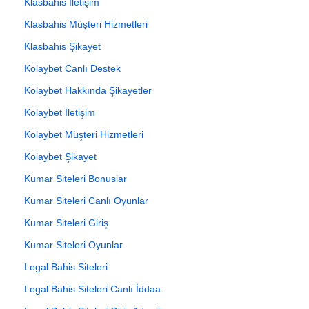
Klasbahis İletişim
Klasbahis Müşteri Hizmetleri
Klasbahis Şikayet
Kolaybet Canlı Destek
Kolaybet Hakkında Şikayetler
Kolaybet İletişim
Kolaybet Müşteri Hizmetleri
Kolaybet Şikayet
Kumar Siteleri Bonuslar
Kumar Siteleri Canlı Oyunlar
Kumar Siteleri Giriş
Kumar Siteleri Oyunlar
Legal Bahis Siteleri
Legal Bahis Siteleri Canlı İddaa