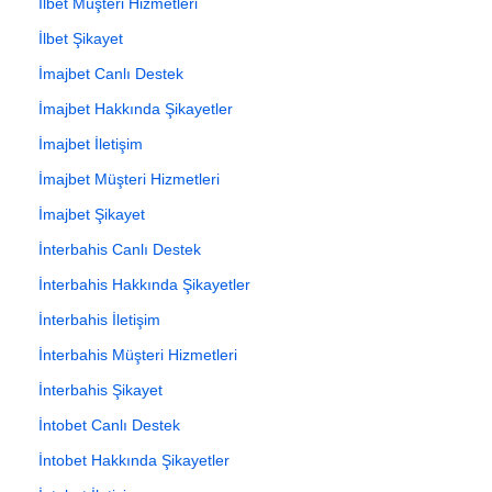
İlbet Müşteri Hizmetleri
İlbet Şikayet
İmajbet Canlı Destek
İmajbet Hakkında Şikayetler
İmajbet İletişim
İmajbet Müşteri Hizmetleri
İmajbet Şikayet
İnterbahis Canlı Destek
İnterbahis Hakkında Şikayetler
İnterbahis İletişim
İnterbahis Müşteri Hizmetleri
İnterbahis Şikayet
İntobet Canlı Destek
İntobet Hakkında Şikayetler