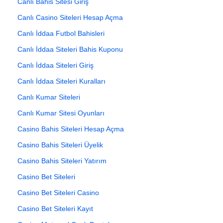
Canlı Bahis Sitesi Giriş
Canlı Casino Siteleri Hesap Açma
Canlı İddaa Futbol Bahisleri
Canlı İddaa Siteleri Bahis Kuponu
Canlı İddaa Siteleri Giriş
Canlı İddaa Siteleri Kuralları
Canlı Kumar Siteleri
Canlı Kumar Sitesi Oyunları
Casino Bahis Siteleri Hesap Açma
Casino Bahis Siteleri Üyelik
Casino Bahis Siteleri Yatırım
Casino Bet Siteleri
Casino Bet Siteleri Casino
Casino Bet Siteleri Kayıt