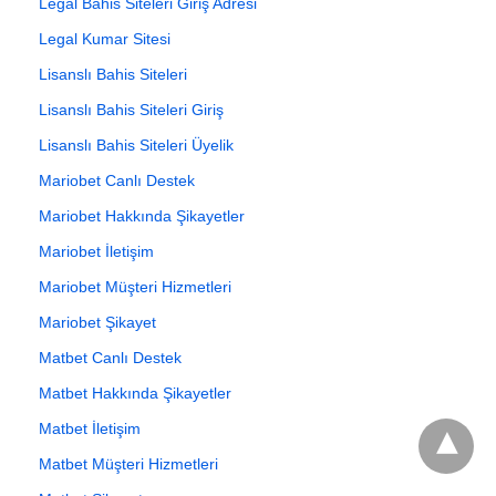
Legal Bahis Siteleri Giriş Adresi
Legal Kumar Sitesi
Lisanslı Bahis Siteleri
Lisanslı Bahis Siteleri Giriş
Lisanslı Bahis Siteleri Üyelik
Mariobet Canlı Destek
Mariobet Hakkında Şikayetler
Mariobet İletişim
Mariobet Müşteri Hizmetleri
Mariobet Şikayet
Matbet Canlı Destek
Matbet Hakkında Şikayetler
Matbet İletişim
Matbet Müşteri Hizmetleri