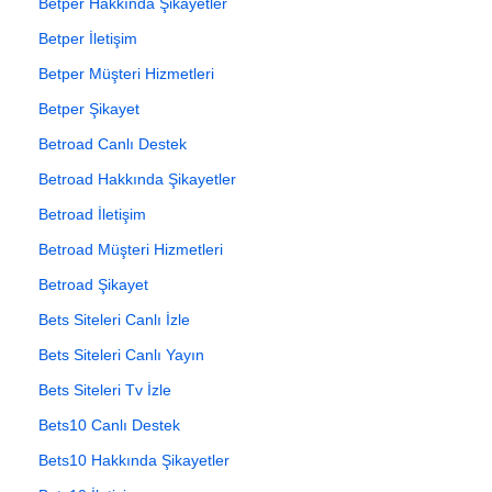
Betper Hakkında Şikayetler
Betper İletişim
Betper Müşteri Hizmetleri
Betper Şikayet
Betroad Canlı Destek
Betroad Hakkında Şikayetler
Betroad İletişim
Betroad Müşteri Hizmetleri
Betroad Şikayet
Bets Siteleri Canlı İzle
Bets Siteleri Canlı Yayın
Bets Siteleri Tv İzle
Bets10 Canlı Destek
Bets10 Hakkında Şikayetler