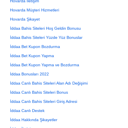
Hovarda İletişim
Hovarda Müşteri Hizmetleri
Hovarda Şikayet
İddaa Bahis Siteleri Hoş Geldin Bonusu
İddaa Bahis Siteleri Yüzde Yüz Bonuslar
İddaa Bet Kupon Bozdurma
İddaa Bet Kupon Yapma
İddaa Bet Kupon Yapma ve Bozdurma
İddaa Bonusları 2022
İddaa Canlı Bahis Siteleri Alan Adı Değişimi
İddaa Canlı Bahis Siteleri Bonus
İddaa Canlı Bahis Siteleri Giriş Adresi
İddaa Canlı Destek
İddaa Hakkında Şikayetler