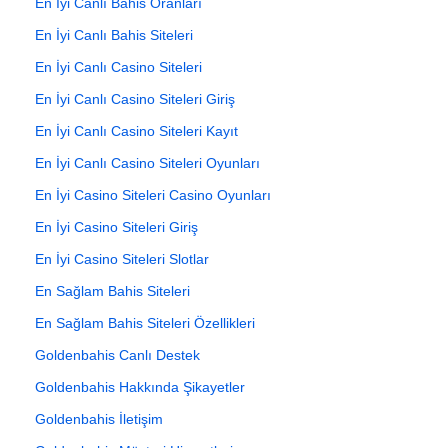
En İyi Canlı Bahis Oranları
En İyi Canlı Bahis Siteleri
En İyi Canlı Casino Siteleri
En İyi Canlı Casino Siteleri Giriş
En İyi Canlı Casino Siteleri Kayıt
En İyi Canlı Casino Siteleri Oyunları
En İyi Casino Siteleri Casino Oyunları
En İyi Casino Siteleri Giriş
En İyi Casino Siteleri Slotlar
En Sağlam Bahis Siteleri
En Sağlam Bahis Siteleri Özellikleri
Goldenbahis Canlı Destek
Goldenbahis Hakkında Şikayetler
Goldenbahis İletişim