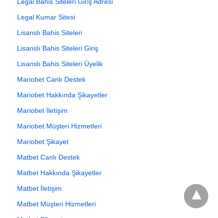
Legal Bahis Siteleri Giriş Adresi
Legal Kumar Sitesi
Lisanslı Bahis Siteleri
Lisanslı Bahis Siteleri Giriş
Lisanslı Bahis Siteleri Üyelik
Mariobet Canlı Destek
Mariobet Hakkında Şikayetler
Mariobet İletişim
Mariobet Müşteri Hizmetleri
Mariobet Şikayet
Matbet Canlı Destek
Matbet Hakkında Şikayetler
Matbet İletişim
Matbet Müşteri Hizmetleri