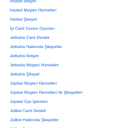
İntobet İletişim
İntobet Müşteri Hizmetleri
İntobet Şikayet
İyi Canlı Casino Oyunları
Jetbahis Canlı Destek
Jetbahis Hakkında Şikayetler
Jetbahis İletişim
Jetbahis Müşteri Hizmetleri
Jetbahis Şikayet
Jojobet Müşteri Hizmetleri
Jojobet Müşteri Hizmetleri Ve Şikayetleri
Jojobet Üye İşlemleri
Julibet Canlı Destek
Julibet Hakkında Şikayetler