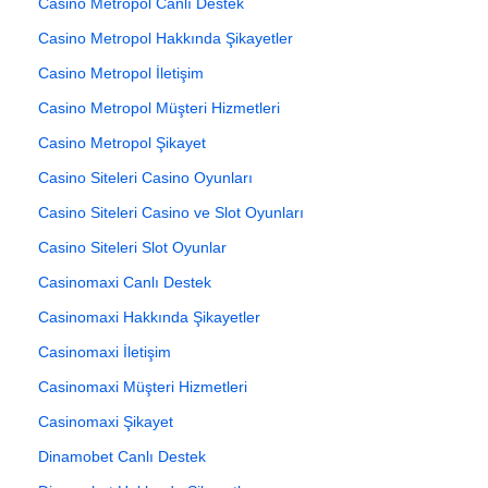
Casino Metropol Canlı Destek
Casino Metropol Hakkında Şikayetler
Casino Metropol İletişim
Casino Metropol Müşteri Hizmetleri
Casino Metropol Şikayet
Casino Siteleri Casino Oyunları
Casino Siteleri Casino ve Slot Oyunları
Casino Siteleri Slot Oyunlar
Casinomaxi Canlı Destek
Casinomaxi Hakkında Şikayetler
Casinomaxi İletişim
Casinomaxi Müşteri Hizmetleri
Casinomaxi Şikayet
Dinamobet Canlı Destek