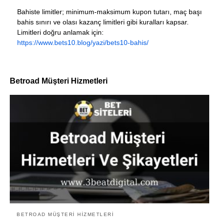
Bahiste limitler; minimum-maksimum kupon tutarı, maç başı
bahis sınırı ve olası kazanç limitleri gibi kuralları kapsar.
Limitleri doğru anlamak için:
https://www.bets10.blog/yazi/bets10-bahis/
Betroad Müşteri Hizmetleri
BETROAD MÜŞTERI HIZMETLERI