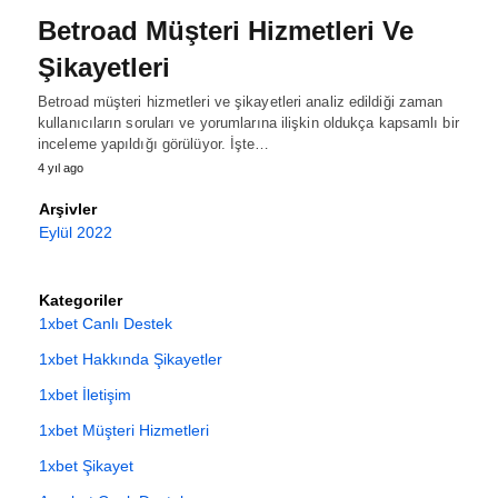
Betroad Müşteri Hizmetleri Ve
Şikayetleri
Betroad müşteri hizmetleri ve şikayetleri analiz edildiği zaman
kullanıcıların soruları ve yorumlarına ilişkin oldukça kapsamlı bir
inceleme yapıldığı görülüyor. İşte…
4 yıl ago
Arşivler
Eylül 2022
Kategoriler
1xbet Canlı Destek
1xbet Hakkında Şikayetler
1xbet İletişim
1xbet Müşteri Hizmetleri
1xbet Şikayet