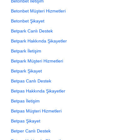
Betonbet İletişim
Betonbet Müşteri Hizmetleri
Betonbet Şikayet
Betpark Canlı Destek
Betpark Hakkında Şikayetler
Betpark İletişim
Betpark Müşteri Hizmetleri
Betpark Şikayet
Betpas Canlı Destek
Betpas Hakkında Şikayetler
Betpas İletişim
Betpas Müşteri Hizmetleri
Betpas Şikayet
Betper Canlı Destek