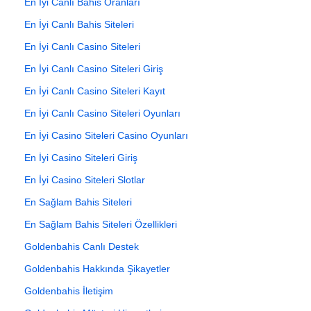
En İyi Canlı Bahis Oranları
En İyi Canlı Bahis Siteleri
En İyi Canlı Casino Siteleri
En İyi Canlı Casino Siteleri Giriş
En İyi Canlı Casino Siteleri Kayıt
En İyi Canlı Casino Siteleri Oyunları
En İyi Casino Siteleri Casino Oyunları
En İyi Casino Siteleri Giriş
En İyi Casino Siteleri Slotlar
En Sağlam Bahis Siteleri
En Sağlam Bahis Siteleri Özellikleri
Goldenbahis Canlı Destek
Goldenbahis Hakkında Şikayetler
Goldenbahis İletişim