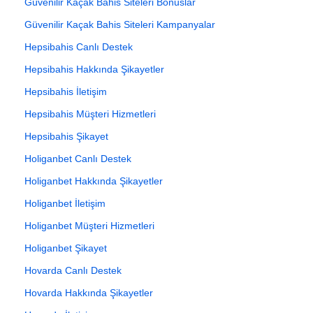
Güvenilir Kaçak Bahis Siteleri Bonuslar
Güvenilir Kaçak Bahis Siteleri Kampanyalar
Hepsibahis Canlı Destek
Hepsibahis Hakkında Şikayetler
Hepsibahis İletişim
Hepsibahis Müşteri Hizmetleri
Hepsibahis Şikayet
Holiganbet Canlı Destek
Holiganbet Hakkında Şikayetler
Holiganbet İletişim
Holiganbet Müşteri Hizmetleri
Holiganbet Şikayet
Hovarda Canlı Destek
Hovarda Hakkında Şikayetler