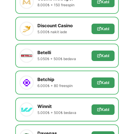
Katıl
8.000₺ + 150 freespin
Discount Casino
Katıl
5.000₺ nakit iade
Betelli
Katıl
5.050₺ + 500₺ bedava
Betchip
Katıl
6.000₺ + 80 freespin
Winnit
Katıl
5.000₺ + 500₺ bedava
Davegas