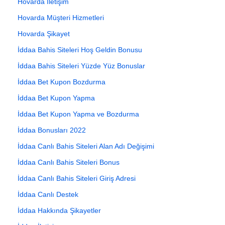
Hovarda İletişim
Hovarda Müşteri Hizmetleri
Hovarda Şikayet
İddaa Bahis Siteleri Hoş Geldin Bonusu
İddaa Bahis Siteleri Yüzde Yüz Bonuslar
İddaa Bet Kupon Bozdurma
İddaa Bet Kupon Yapma
İddaa Bet Kupon Yapma ve Bozdurma
İddaa Bonusları 2022
İddaa Canlı Bahis Siteleri Alan Adı Değişimi
İddaa Canlı Bahis Siteleri Bonus
İddaa Canlı Bahis Siteleri Giriş Adresi
İddaa Canlı Destek
İddaa Hakkında Şikayetler