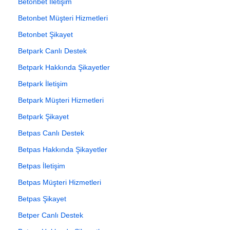
Betonbet İletişim
Betonbet Müşteri Hizmetleri
Betonbet Şikayet
Betpark Canlı Destek
Betpark Hakkında Şikayetler
Betpark İletişim
Betpark Müşteri Hizmetleri
Betpark Şikayet
Betpas Canlı Destek
Betpas Hakkında Şikayetler
Betpas İletişim
Betpas Müşteri Hizmetleri
Betpas Şikayet
Betper Canlı Destek