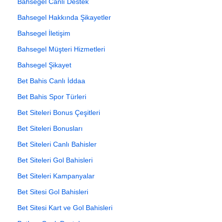
Bahsegel Canlı Destek
Bahsegel Hakkında Şikayetler
Bahsegel İletişim
Bahsegel Müşteri Hizmetleri
Bahsegel Şikayet
Bet Bahis Canlı İddaa
Bet Bahis Spor Türleri
Bet Siteleri Bonus Çeşitleri
Bet Siteleri Bonusları
Bet Siteleri Canlı Bahisler
Bet Siteleri Gol Bahisleri
Bet Siteleri Kampanyalar
Bet Sitesi Gol Bahisleri
Bet Sitesi Kart ve Gol Bahisleri