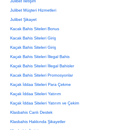
Julibet İletişim
Julibet Müşteri Hizmetleri
Julibet Şikayet
Kacak Bahis Siteleri Bonus
Kacak Bahis Siteleri Giriş
Kaçak Bahis Siteleri Giriş
Kaçak Bahis Siteleri İllegal Bahis
Kaçak Bahis Siteleri İllegal Bahisler
Kacak Bahis Siteleri Promosyonlar
Kaçak İddaa Siteleri Para Çekme
Kaçak İddaa Siteleri Yatırım
Kaçak İddaa Siteleri Yatırım ve Çekim
Klasbahis Canlı Destek
Klasbahis Hakkında Şikayetler