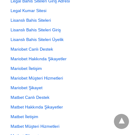
Legal Bahis Siteleri Giriş Adresi
Legal Kumar Sitesi
Lisanslı Bahis Siteleri
Lisanslı Bahis Siteleri Giriş
Lisanslı Bahis Siteleri Üyelik
Mariobet Canlı Destek
Mariobet Hakkında Şikayetler
Mariobet İletişim
Mariobet Müşteri Hizmetleri
Mariobet Şikayet
Matbet Canlı Destek
Matbet Hakkında Şikayetler
Matbet İletişim
Matbet Müşteri Hizmetleri