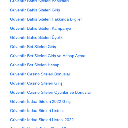
Güvenilir Bahis Siteleri Bonusları
Güvenilir Bahis Siteleri Giriş
Güvenilir Bahis Siteleri Hakkında Bilgiler
Güvenilir Bahis Siteleri Kampanya
Güvenilir Bahis Siteleri Üyelik
Güvenilir Bet Siteleri Giriş
Güvenilir Bet Siteleri Giriş ve Hesap Açma
Güvenilir Bet Siteleri Hesap
Güvenilir Casino Siteleri Bonuslar
Güvenilir Casino Siteleri Giriş
Güvenilir Casino Siteleri Oyunlar ve Bonuslar
Güvenilir İddaa Siteleri 2022 Giriş
Güvenilir İddaa Siteleri Listesi
Güvenilir İddaa Siteleri Listesi 2022