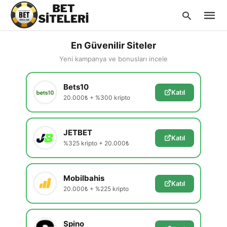
En Güvenilir Siteler
Yeni kampanya ve bonusları incele
Type
Bets10
your
Katıl
searc
20.000₺ + %300 kripto
query
and
hit
enter:
JETBET
Katıl
%325 kripto + 20.000₺
Mobilbahis
Katıl
20.000₺ + %225 kripto
Spino