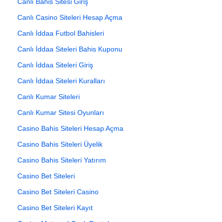
Canlı Bahis Sitesi Giriş
Canlı Casino Siteleri Hesap Açma
Canlı İddaa Futbol Bahisleri
Canlı İddaa Siteleri Bahis Kuponu
Canlı İddaa Siteleri Giriş
Canlı İddaa Siteleri Kuralları
Canlı Kumar Siteleri
Canlı Kumar Sitesi Oyunları
Casino Bahis Siteleri Hesap Açma
Casino Bahis Siteleri Üyelik
Casino Bahis Siteleri Yatırım
Casino Bet Siteleri
Casino Bet Siteleri Casino
Casino Bet Siteleri Kayıt