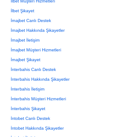
İlbet Müşteri Hizmetleri
İlbet Şikayet
İmajbet Canlı Destek
İmajbet Hakkında Şikayetler
İmajbet İletişim
İmajbet Müşteri Hizmetleri
İmajbet Şikayet
İnterbahis Canlı Destek
İnterbahis Hakkında Şikayetler
İnterbahis İletişim
İnterbahis Müşteri Hizmetleri
İnterbahis Şikayet
İntobet Canlı Destek
İntobet Hakkında Şikayetler