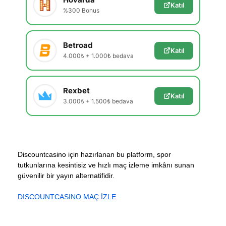
Katıl
%300 Bonus
Betroad
Katıl
4.000₺ + 1.000₺ bedava
Rexbet
Katıl
3.000₺ + 1.500₺ bedava
Discountcasino için hazırlanan bu platform, spor
tutkunlarına kesintisiz ve hızlı maç izleme imkânı sunan
güvenilir bir yayın alternatifidir.
DISCOUNTCASINO MAÇ İZLE