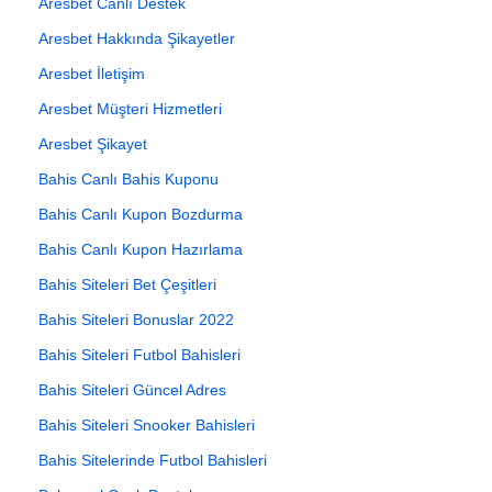
Aresbet Canlı Destek
Aresbet Hakkında Şikayetler
Aresbet İletişim
Aresbet Müşteri Hizmetleri
Aresbet Şikayet
Bahis Canlı Bahis Kuponu
Bahis Canlı Kupon Bozdurma
Bahis Canlı Kupon Hazırlama
Bahis Siteleri Bet Çeşitleri
Bahis Siteleri Bonuslar 2022
Bahis Siteleri Futbol Bahisleri
Bahis Siteleri Güncel Adres
Bahis Siteleri Snooker Bahisleri
Bahis Sitelerinde Futbol Bahisleri