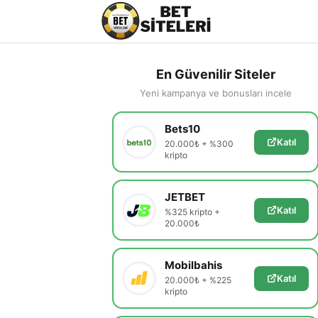
En Güvenilir Siteler
Yeni kampanya ve bonusları incele
Bets10
Katıl
20.000₺ + %300
kripto
JETBET
Katıl
%325 kripto +
20.000₺
Mobilbahis
Katıl
20.000₺ + %225
kripto