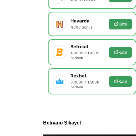
Hovarda
Katıl
%300 Bonus
Betroad
Katıl
4.000₺ + 1.000₺
bedava
Rexbet
Katıl
3.000₺ + 1.500₺
bedava
Betnano Şikayet