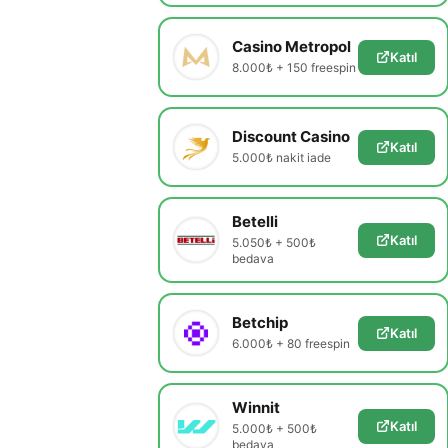
Casino Metropol
Katıl
8.000₺ + 150 freespin
Discount Casino
Katıl
5.000₺ nakit iade
Betelli
Katıl
5.050₺ + 500₺
bedava
Betchip
Katıl
6.000₺ + 80 freespin
Winnit
Katıl
5.000₺ + 500₺
bedava