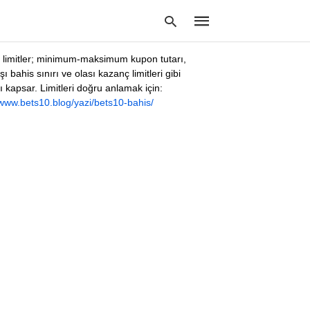
 limitler; minimum-maksimum kupon tutarı,
ı bahis sınırı ve olası kazanç limitleri gibi
rı kapsar. Limitleri doğru anlamak için:
/www.bets10.blog/yazi/bets10-bahis/
Type
your
search
query
and
hit
enter: