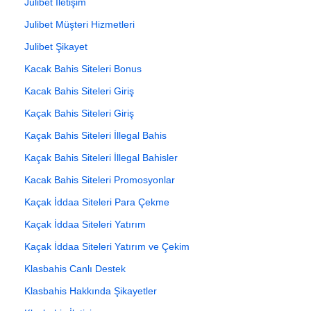
Julibet İletişim
Julibet Müşteri Hizmetleri
Julibet Şikayet
Kacak Bahis Siteleri Bonus
Kacak Bahis Siteleri Giriş
Kaçak Bahis Siteleri Giriş
Kaçak Bahis Siteleri İllegal Bahis
Kaçak Bahis Siteleri İllegal Bahisler
Kacak Bahis Siteleri Promosyonlar
Kaçak İddaa Siteleri Para Çekme
Kaçak İddaa Siteleri Yatırım
Kaçak İddaa Siteleri Yatırım ve Çekim
Klasbahis Canlı Destek
Klasbahis Hakkında Şikayetler