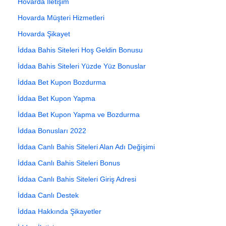
Hovarda İletişim
Hovarda Müşteri Hizmetleri
Hovarda Şikayet
İddaa Bahis Siteleri Hoş Geldin Bonusu
İddaa Bahis Siteleri Yüzde Yüz Bonuslar
İddaa Bet Kupon Bozdurma
İddaa Bet Kupon Yapma
İddaa Bet Kupon Yapma ve Bozdurma
İddaa Bonusları 2022
İddaa Canlı Bahis Siteleri Alan Adı Değişimi
İddaa Canlı Bahis Siteleri Bonus
İddaa Canlı Bahis Siteleri Giriş Adresi
İddaa Canlı Destek
İddaa Hakkında Şikayetler