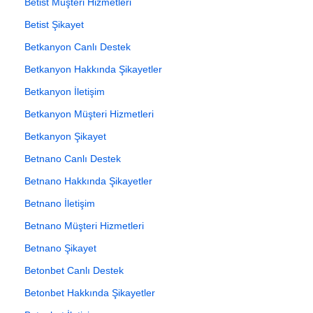
Betist Müşteri Hizmetleri
Betist Şikayet
Betkanyon Canlı Destek
Betkanyon Hakkında Şikayetler
Betkanyon İletişim
Betkanyon Müşteri Hizmetleri
Betkanyon Şikayet
Betnano Canlı Destek
Betnano Hakkında Şikayetler
Betnano İletişim
Betnano Müşteri Hizmetleri
Betnano Şikayet
Betonbet Canlı Destek
Betonbet Hakkında Şikayetler