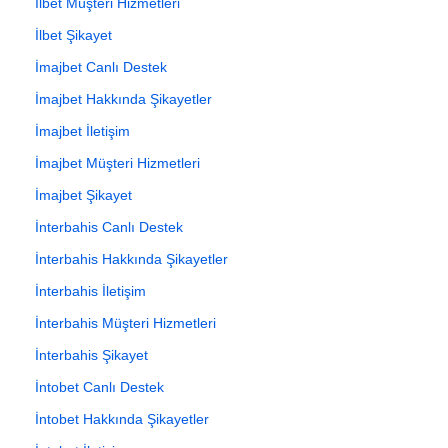
İlbet Müşteri Hizmetleri
İlbet Şikayet
İmajbet Canlı Destek
İmajbet Hakkında Şikayetler
İmajbet İletişim
İmajbet Müşteri Hizmetleri
İmajbet Şikayet
İnterbahis Canlı Destek
İnterbahis Hakkında Şikayetler
İnterbahis İletişim
İnterbahis Müşteri Hizmetleri
İnterbahis Şikayet
İntobet Canlı Destek
İntobet Hakkında Şikayetler