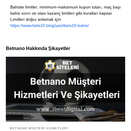
Bahiste limitler; minimum-maksimum kupon tutarı, maç başı
bahis sınırı ve olası kazanç limitleri gibi kuralları kapsar.
Limitleri doğru anlamak için:
https://www.bets10.blog/yazi/bets10-bahis/
Betnano Hakkında Şikayetler
BETNANO MÜŞTERI HIZMETLERI