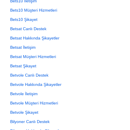
Bets10 İletişim
Bets10 Müşteri Hizmetleri
Bets10 Şikayet
Betsat Canlı Destek
Betsat Hakkında Şikayetler
Betsat İletişim
Betsat Müşteri Hizmetleri
Betsat Şikayet
Betvole Canlı Destek
Betvole Hakkında Şikayetler
Betvole İletişim
Betvole Müşteri Hizmetleri
Betvole Şikayet
Bilyoner Canlı Destek