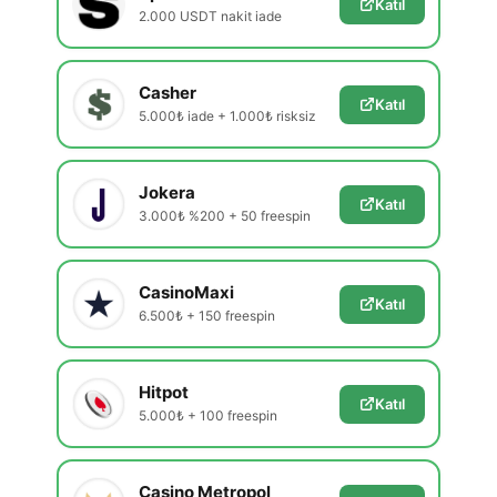
Katıl
2.000 USDT nakit iade
Casher
Katıl
5.000₺ iade + 1.000₺ risksiz
Jokera
Katıl
3.000₺ %200 + 50 freespin
CasinoMaxi
Katıl
6.500₺ + 150 freespin
Hitpot
Katıl
5.000₺ + 100 freespin
Casino Metropol