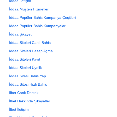
İddaa İletişim
İddaa Müşteri Hizmetleri
İddaa Popüler Bahis Kampanya Çeşitleri
İddaa Popüler Bahis Kampanyaları
İddaa Şikayet
İddaa Siteleri Canlı Bahis
İddaa Siteleri Hesap Açma
İddaa Siteleri Kayıt
İddaa Siteleri Üyelik
İddaa Sitesi Bahis Yap
İddaa Sitesi Hızlı Bahis
İlbet Canlı Destek
İlbet Hakkında Şikayetler
İlbet İletişim