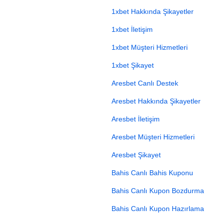
1xbet Hakkında Şikayetler
1xbet İletişim
1xbet Müşteri Hizmetleri
1xbet Şikayet
Aresbet Canlı Destek
Aresbet Hakkında Şikayetler
Aresbet İletişim
Aresbet Müşteri Hizmetleri
Aresbet Şikayet
Bahis Canlı Bahis Kuponu
Bahis Canlı Kupon Bozdurma
Bahis Canlı Kupon Hazırlama