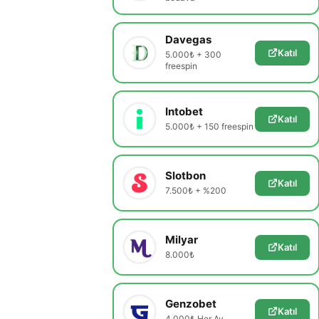
Davegas
Katıl
5.000₺ + 300
freespin
Intobet
Katıl
5.000₺ + 150 freespin
Slotbon
Katıl
7.500₺ + %200
Milyar
Katıl
8.000₺
Genzobet
Katıl
4.000₺ Her Ay