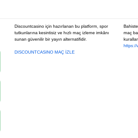
Discountcasino için hazırlanan bu platform, spor
Bahiste
tutkunlarına kesintisiz ve hızlı maç izleme imkânı
maç baş
sunan güvenilir bir yayın alternatifidir.
kuralla
https:/
DISCOUNTCASINO MAÇ İZLE