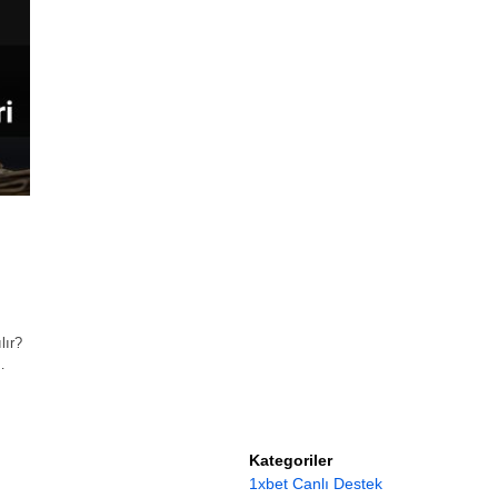
lır?
…
Kategoriler
1xbet Canlı Destek