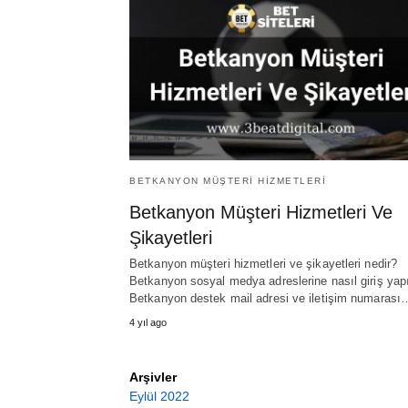
BETKANYON MÜŞTERI HIZMETLERI
Betkanyon Müşteri Hizmetleri Ve
Şikayetleri
Betkanyon müşteri hizmetleri ve şikayetleri nedir?
Betkanyon sosyal medya adreslerine nasıl giriş yapı
Betkanyon destek mail adresi ve iletişim numarası
4 yıl ago
Arşivler
Eylül 2022