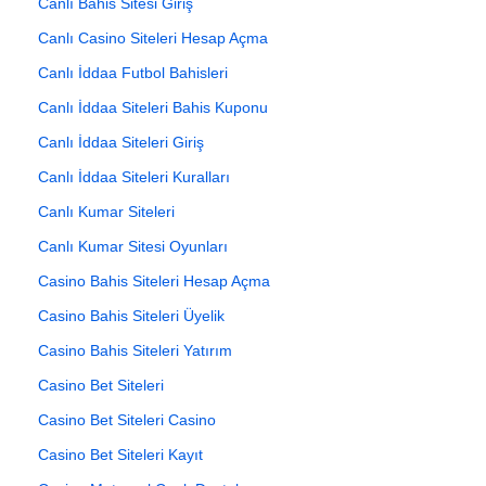
Canlı Bahis Sitesi Giriş
Canlı Casino Siteleri Hesap Açma
Canlı İddaa Futbol Bahisleri
Canlı İddaa Siteleri Bahis Kuponu
Canlı İddaa Siteleri Giriş
Canlı İddaa Siteleri Kuralları
Canlı Kumar Siteleri
Canlı Kumar Sitesi Oyunları
Casino Bahis Siteleri Hesap Açma
Casino Bahis Siteleri Üyelik
Casino Bahis Siteleri Yatırım
Casino Bet Siteleri
Casino Bet Siteleri Casino
Casino Bet Siteleri Kayıt