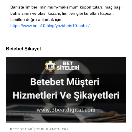
Bahiste limitler; minimum-maksimum kupon tutarı, maç başı
bahis sınırı ve olası kazanç limitleri gibi kuralları kapsar.
Limitleri doğru anlamak için:
https://www.bets10.blog/yazi/bets10-bahis/
Betebet Şikayet
BETEBET MÜŞTERI HIZMETLERI