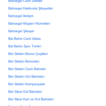
Bahsegel Canlı Destek
Bahsegel Hakkında Şikayetler
Bahsegel İletişim
Bahsegel Müşteri Hizmetleri
Bahsegel Şikayet
Bet Bahis Canlı İddaa
Bet Bahis Spor Türleri
Bet Siteleri Bonus Çeşitleri
Bet Siteleri Bonusları
Bet Siteleri Canlı Bahisler
Bet Siteleri Gol Bahisleri
Bet Siteleri Kampanyalar
Bet Sitesi Gol Bahisleri
Bet Sitesi Kart ve Gol Bahisleri