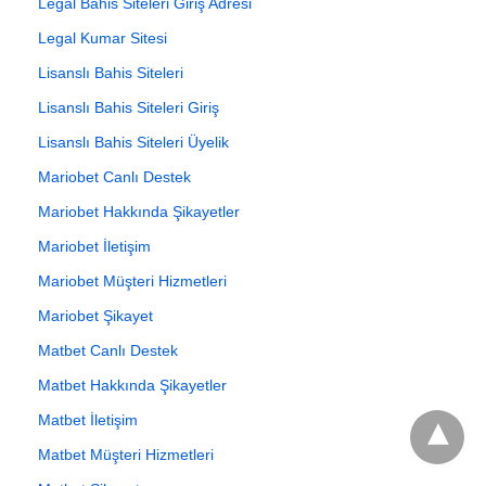
Legal Bahis Siteleri Giriş Adresi
Legal Kumar Sitesi
Lisanslı Bahis Siteleri
Lisanslı Bahis Siteleri Giriş
Lisanslı Bahis Siteleri Üyelik
Mariobet Canlı Destek
Mariobet Hakkında Şikayetler
Mariobet İletişim
Mariobet Müşteri Hizmetleri
Mariobet Şikayet
Matbet Canlı Destek
Matbet Hakkında Şikayetler
Matbet İletişim
Matbet Müşteri Hizmetleri