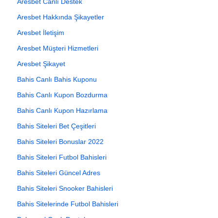
Aresbet Canlı Destek
Aresbet Hakkında Şikayetler
Aresbet İletişim
Aresbet Müşteri Hizmetleri
Aresbet Şikayet
Bahis Canlı Bahis Kuponu
Bahis Canlı Kupon Bozdurma
Bahis Canlı Kupon Hazırlama
Bahis Siteleri Bet Çeşitleri
Bahis Siteleri Bonuslar 2022
Bahis Siteleri Futbol Bahisleri
Bahis Siteleri Güncel Adres
Bahis Siteleri Snooker Bahisleri
Bahis Sitelerinde Futbol Bahisleri