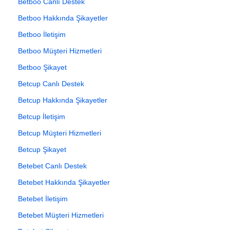
Betboo Canlı Destek
Betboo Hakkında Şikayetler
Betboo İletişim
Betboo Müşteri Hizmetleri
Betboo Şikayet
Betcup Canlı Destek
Betcup Hakkında Şikayetler
Betcup İletişim
Betcup Müşteri Hizmetleri
Betcup Şikayet
Betebet Canlı Destek
Betebet Hakkında Şikayetler
Betebet İletişim
Betebet Müşteri Hizmetleri