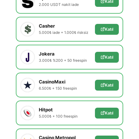
Katıl
2.000 USDT nakit iade
Casher
Katıl
5.000₺ iade + 1.000₺ risksiz
Jokera
Katıl
3.000₺ %200 + 50 freespin
CasinoMaxi
Katıl
6.500₺ + 150 freespin
Hitpot
Katıl
5.000₺ + 100 freespin
Casino Metropol