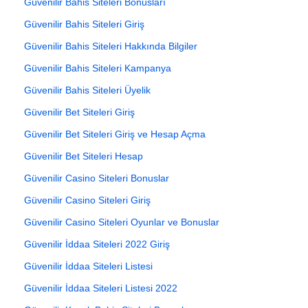
Güvenilir Bahis Siteleri Bonusları
Güvenilir Bahis Siteleri Giriş
Güvenilir Bahis Siteleri Hakkında Bilgiler
Güvenilir Bahis Siteleri Kampanya
Güvenilir Bahis Siteleri Üyelik
Güvenilir Bet Siteleri Giriş
Güvenilir Bet Siteleri Giriş ve Hesap Açma
Güvenilir Bet Siteleri Hesap
Güvenilir Casino Siteleri Bonuslar
Güvenilir Casino Siteleri Giriş
Güvenilir Casino Siteleri Oyunlar ve Bonuslar
Güvenilir İddaa Siteleri 2022 Giriş
Güvenilir İddaa Siteleri Listesi
Güvenilir İddaa Siteleri Listesi 2022