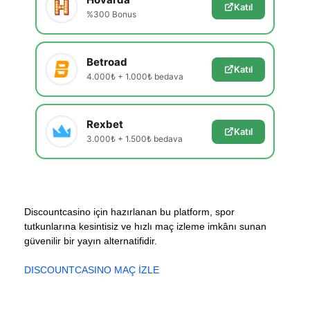
Katıl
%300 Bonus
Betroad
Katıl
4.000₺ + 1.000₺ bedava
Rexbet
Katıl
3.000₺ + 1.500₺ bedava
Discountcasino için hazırlanan bu platform, spor
tutkunlarına kesintisiz ve hızlı maç izleme imkânı sunan
güvenilir bir yayın alternatifidir.
DISCOUNTCASINO MAÇ İZLE