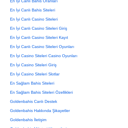
En İyi Canlı Bahis Oranları
En İyi Canlı Bahis Siteleri
En İyi Canlı Casino Siteleri
En İyi Canlı Casino Siteleri Giriş
En İyi Canlı Casino Siteleri Kayıt
En İyi Canlı Casino Siteleri Oyunları
En İyi Casino Siteleri Casino Oyunları
En İyi Casino Siteleri Giriş
En İyi Casino Siteleri Slotlar
En Sağlam Bahis Siteleri
En Sağlam Bahis Siteleri Özellikleri
Goldenbahis Canlı Destek
Goldenbahis Hakkında Şikayetler
Goldenbahis İletişim