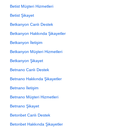
Betist Müşteri Hizmetleri
Betist Şikayet
Betkanyon Canlı Destek
Betkanyon Hakkında Şikayetler
Betkanyon İletişim
Betkanyon Müşteri Hizmetleri
Betkanyon Şikayet
Betnano Canlı Destek
Betnano Hakkında Şikayetler
Betnano İletişim
Betnano Müşteri Hizmetleri
Betnano Şikayet
Betonbet Canlı Destek
Betonbet Hakkında Şikayetler