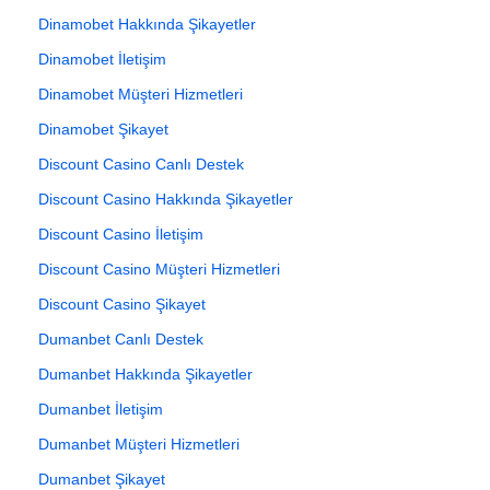
Dinamobet Hakkında Şikayetler
Dinamobet İletişim
Dinamobet Müşteri Hizmetleri
Dinamobet Şikayet
Discount Casino Canlı Destek
Discount Casino Hakkında Şikayetler
Discount Casino İletişim
Discount Casino Müşteri Hizmetleri
Discount Casino Şikayet
Dumanbet Canlı Destek
Dumanbet Hakkında Şikayetler
Dumanbet İletişim
Dumanbet Müşteri Hizmetleri
Dumanbet Şikayet