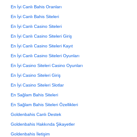
En İyi Canlı Bahis Oranları
En İyi Canlı Bahis Siteleri
En İyi Canlı Casino Siteleri
En İyi Canlı Casino Siteleri Giriş
En İyi Canlı Casino Siteleri Kayıt
En İyi Canlı Casino Siteleri Oyunları
En İyi Casino Siteleri Casino Oyunları
En İyi Casino Siteleri Giriş
En İyi Casino Siteleri Slotlar
En Sağlam Bahis Siteleri
En Sağlam Bahis Siteleri Özellikleri
Goldenbahis Canlı Destek
Goldenbahis Hakkında Şikayetler
Goldenbahis İletişim