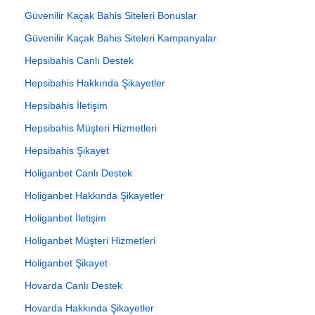
Güvenilir Kaçak Bahis Siteleri Bonuslar
Güvenilir Kaçak Bahis Siteleri Kampanyalar
Hepsibahis Canlı Destek
Hepsibahis Hakkında Şikayetler
Hepsibahis İletişim
Hepsibahis Müşteri Hizmetleri
Hepsibahis Şikayet
Holiganbet Canlı Destek
Holiganbet Hakkında Şikayetler
Holiganbet İletişim
Holiganbet Müşteri Hizmetleri
Holiganbet Şikayet
Hovarda Canlı Destek
Hovarda Hakkında Şikayetler