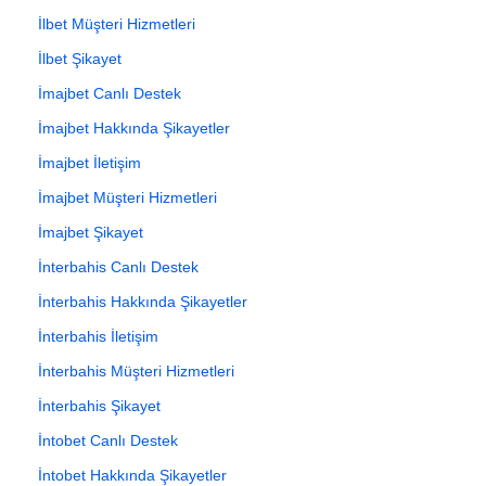
İlbet Müşteri Hizmetleri
İlbet Şikayet
İmajbet Canlı Destek
İmajbet Hakkında Şikayetler
İmajbet İletişim
İmajbet Müşteri Hizmetleri
İmajbet Şikayet
İnterbahis Canlı Destek
İnterbahis Hakkında Şikayetler
İnterbahis İletişim
İnterbahis Müşteri Hizmetleri
İnterbahis Şikayet
İntobet Canlı Destek
İntobet Hakkında Şikayetler