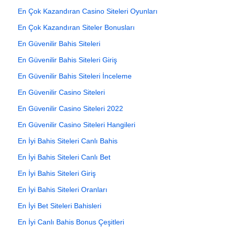
En Çok Kazandıran Casino Siteleri Oyunları
En Çok Kazandıran Siteler Bonusları
En Güvenilir Bahis Siteleri
En Güvenilir Bahis Siteleri Giriş
En Güvenilir Bahis Siteleri İnceleme
En Güvenilir Casino Siteleri
En Güvenilir Casino Siteleri 2022
En Güvenilir Casino Siteleri Hangileri
En İyi Bahis Siteleri Canlı Bahis
En İyi Bahis Siteleri Canlı Bet
En İyi Bahis Siteleri Giriş
En İyi Bahis Siteleri Oranları
En İyi Bet Siteleri Bahisleri
En İyi Canlı Bahis Bonus Çeşitleri