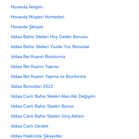
Hovarda İletişim
Hovarda Müşteri Hizmetleri
Hovarda Şikayet
İddaa Bahis Siteleri Hoş Geldin Bonusu
İddaa Bahis Siteleri Yüzde Yüz Bonuslar
İddaa Bet Kupon Bozdurma
İddaa Bet Kupon Yapma
İddaa Bet Kupon Yapma ve Bozdurma
İddaa Bonusları 2022
İddaa Canlı Bahis Siteleri Alan Adı Değişimi
İddaa Canlı Bahis Siteleri Bonus
İddaa Canlı Bahis Siteleri Giriş Adresi
İddaa Canlı Destek
İddaa Hakkında Şikayetler