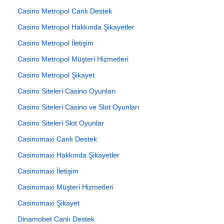
Casino Metropol Canlı Destek
Casino Metropol Hakkında Şikayetler
Casino Metropol İletişim
Casino Metropol Müşteri Hizmetleri
Casino Metropol Şikayet
Casino Siteleri Casino Oyunları
Casino Siteleri Casino ve Slot Oyunları
Casino Siteleri Slot Oyunlar
Casinomaxi Canlı Destek
Casinomaxi Hakkında Şikayetler
Casinomaxi İletişim
Casinomaxi Müşteri Hizmetleri
Casinomaxi Şikayet
Dinamobet Canlı Destek