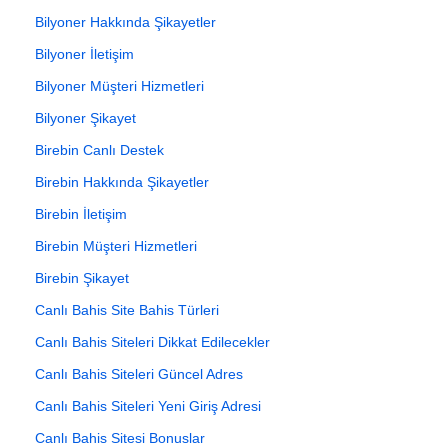
Bilyoner Hakkında Şikayetler
Bilyoner İletişim
Bilyoner Müşteri Hizmetleri
Bilyoner Şikayet
Birebin Canlı Destek
Birebin Hakkında Şikayetler
Birebin İletişim
Birebin Müşteri Hizmetleri
Birebin Şikayet
Canlı Bahis Site Bahis Türleri
Canlı Bahis Siteleri Dikkat Edilecekler
Canlı Bahis Siteleri Güncel Adres
Canlı Bahis Siteleri Yeni Giriş Adresi
Canlı Bahis Sitesi Bonuslar