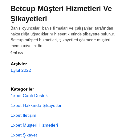
Betcup Müşteri Hizmetleri Ve
Şikayetleri
Bahis oyuncuları bahis firmaları ve çalışanları tarafından
haksızlığa uğradıklarını hissettiklerinde şikayette bulunur.
Betcup müşteri hizmetleri, şikayetleri çözmede müşteri
memnuniyetini ön…
4 yıl ago
Arşivler
Eylül 2022
Kategoriler
1xbet Canlı Destek
1xbet Hakkında Şikayetler
1xbet İletişim
1xbet Müşteri Hizmetleri
1xbet Şikayet