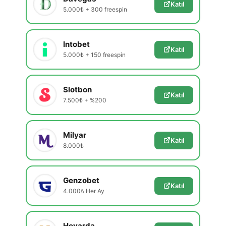
Katıl
5.000₺ + 300 freespin
Intobet
Katıl
5.000₺ + 150 freespin
Slotbon
Katıl
7.500₺ + %200
Milyar
Katıl
8.000₺
Genzobet
Katıl
4.000₺ Her Ay
Hovarda