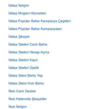
İddaa İletişim
İddaa Müşteri Hizmetleri
İddaa Popüler Bahis Kampanya Çeşitleri
İddaa Popüler Bahis Kampanyaları
İddaa Şikayet
İddaa Siteleri Canlı Bahis
İddaa Siteleri Hesap Açma
İddaa Siteleri Kayıt
İddaa Siteleri Üyelik
İddaa Sitesi Bahis Yap
İddaa Sitesi Hızlı Bahis
İlbet Canlı Destek
İlbet Hakkında Şikayetler
İlbet İletişim