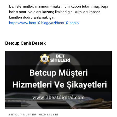
Bahiste limitler; minimum-maksimum kupon tutarı, maç başı
bahis sınırı ve olası kazanç limitleri gibi kuralları kapsar.
Limitleri doğru anlamak için:
https://www.bets10.blog/yazi/bets10-bahis/
Betcup Canlı Destek
BETCUP MÜŞTERI HIZMETLERI