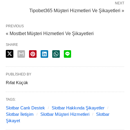
NEXT
Tipobet365 Müşteri Hizmetleri Ve Şikayetleri »
PREVIOUS
« Mostbet Müşteri Hizmetleri Ve Şikayetleri
SHARE
PUBLISHED BY
Rıfat Küçük
TAGS:
Slotbar Canlı Destek
Slotbar Hakkında Şikayetler
Slotbar İletişim
Slotbar Müşteri Hizmetleri
Slotbar
Şikayet