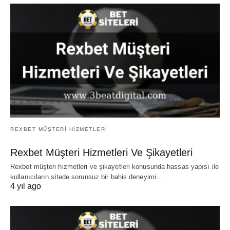
REXBET MÜŞTERI HIZMETLERI
Rexbet Müşteri Hizmetleri Ve Şikayetleri
Rexbet müşteri hizmetleri ve şikayetleri konusunda hassas yapısı ile
kullanıcıların sitede sorunsuz bir bahis deneyimi…
4 yıl ago