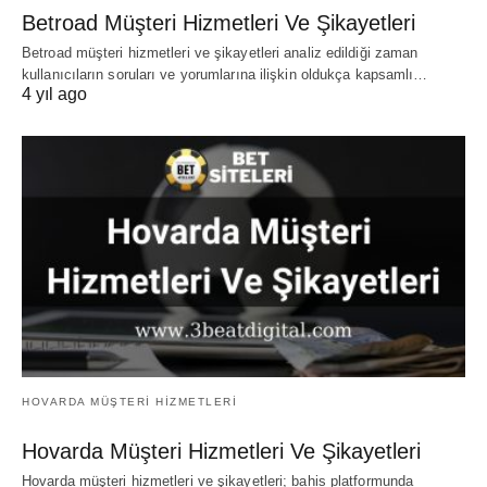
Betroad Müşteri Hizmetleri Ve Şikayetleri
Betroad müşteri hizmetleri ve şikayetleri analiz edildiği zaman
kullanıcıların soruları ve yorumlarına ilişkin oldukça kapsamlı…
4 yıl ago
HOVARDA MÜŞTERI HIZMETLERI
Hovarda Müşteri Hizmetleri Ve Şikayetleri
Hovarda müşteri hizmetleri ve şikayetleri; bahis platformunda