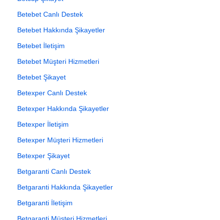
Betebet Canlı Destek
Betebet Hakkında Şikayetler
Betebet İletişim
Betebet Müşteri Hizmetleri
Betebet Şikayet
Betexper Canlı Destek
Betexper Hakkında Şikayetler
Betexper İletişim
Betexper Müşteri Hizmetleri
Betexper Şikayet
Betgaranti Canlı Destek
Betgaranti Hakkında Şikayetler
Betgaranti İletişim
Betgaranti Müşteri Hizmetleri