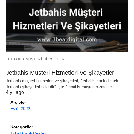
JETBAHIS MÜŞTERI HIZMETLERI
Jetbahis Müşteri Hizmetleri Ve Şikayetleri
Jetbahis müşteri hizmetleri ve şikayetleri, Jetbahis canlı destek,
Jetbahis şikayetleri nelerdir? İşte Jetbahis müşteri hizmetleri…
4 yıl ago
Arşivler
Eylül 2022
Kategoriler
1xbet Canlı Destek