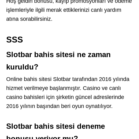
Hoş geldin bonusu, kayıp promosyonları ve ödeme
işlemleriyle ilgili merak ettiklerinizi canlı yardım
atına sorabilirsiniz.
SSS
Slotbar bahis sitesi ne zaman
kuruldu?
Online bahis sitesi Slotbar tarafından 2016 yılında
hizmet verilmeye başlanmıştır. Casino ve canlı
casino bahisleri için şirketin güncel adreslerinde
2016 yılının başından beri oyun oynatılıyor.
Slotbar bahis sitesi deneme
bonusu veriyor mu?