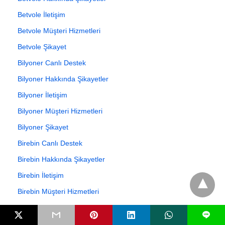
Betvole İletişim
Betvole Müşteri Hizmetleri
Betvole Şikayet
Bilyoner Canlı Destek
Bilyoner Hakkında Şikayetler
Bilyoner İletişim
Bilyoner Müşteri Hizmetleri
Bilyoner Şikayet
Birebin Canlı Destek
Birebin Hakkında Şikayetler
Birebin İletişim
Birebin Müşteri Hizmetleri
Birebin Şikayet
L
Canlı Bahis Site Bahis Türleri