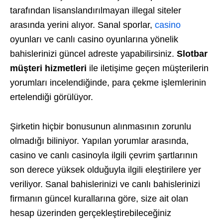
tarafından lisanslandırılmayan illegal siteler
arasında yerini alıyor. Sanal sporlar,
casino
oyunları ve canlı casino oyunlarına yönelik
bahislerinizi güncel adreste yapabilirsiniz.
Slotbar
müşteri hizmetleri
ile iletişime geçen müşterilerin
yorumları incelendiğinde, para çekme işlemlerinin
ertelendiği görülüyor.
Şirketin hiçbir bonusunun alınmasının zorunlu
olmadığı biliniyor. Yapılan yorumlar arasında,
casino ve canlı casinoyla ilgili çevrim şartlarının
son derece yüksek olduğuyla ilgili eleştirilere yer
veriliyor. Sanal bahislerinizi ve canlı bahislerinizi
firmanın güncel kurallarına göre, size ait olan
hesap üzerinden gerçekleştirebileceğiniz