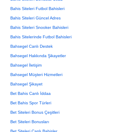
Bahis Siteleri Futbol Bahisleri
Bahis Siteleri Güncel Adres
Bahis Siteleri Snooker Bahisleri
Bahis Sitelerinde Futbol Bahisleri
Bahsegel Canlı Destek
Bahsegel Hakkında Şikayetler
Bahsegel İletişim
Bahsegel Müşteri Hizmetleri
Bahsegel Şikayet
Bet Bahis Canlı İddaa
Bet Bahis Spor Türleri
Bet Siteleri Bonus Çeşitleri
Bet Siteleri Bonusları
Bet Siteleri Canlı Bahisler