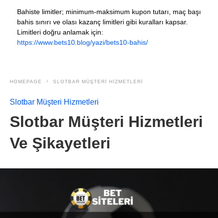
Bahiste limitler; minimum-maksimum kupon tutarı, maç başı
bahis sınırı ve olası kazanç limitleri gibi kuralları kapsar.
Limitleri doğru anlamak için:
https://www.bets10.blog/yazi/bets10-bahis/
HOMEPAGE
SLOTBAR MÜŞTERI HIZMETLERI
Slotbar Müşteri Hizmetleri
Slotbar Müşteri Hizmetleri
Ve Şikayetleri