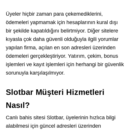
Üyeler hiçbir zaman para çekemediklerini,
ödemeleri yapmamak için hesaplarının kural dışı
bir şekilde kapatıldığını belirtmiyor. Diğer sitelere
kıyasla çok daha güvenli olduğuyla ilgili yorumlar
yapılan firma, açılan en son adresleri üzerinden
ödemeleri gerçekleştiriyor. Yatırım, çekim, bonus
işlemleri ve kayıt işlemleri için herhangi bir güvenlik
sorunuyla karşılaşılmıyor.
Slotbar Müşteri Hizmetleri
Nasıl?
Canlı bahis sitesi Slotbar, üyelerinin hızlıca bilgi
alabilmesi için güncel adresleri üzerinden