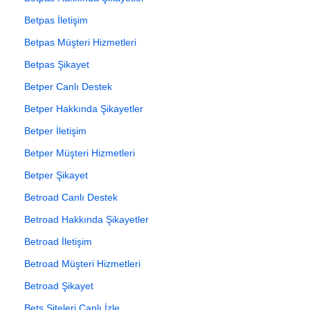
Betpas İletişim
Betpas Müşteri Hizmetleri
Betpas Şikayet
Betper Canlı Destek
Betper Hakkında Şikayetler
Betper İletişim
Betper Müşteri Hizmetleri
Betper Şikayet
Betroad Canlı Destek
Betroad Hakkında Şikayetler
Betroad İletişim
Betroad Müşteri Hizmetleri
Betroad Şikayet
Bets Siteleri Canlı İzle