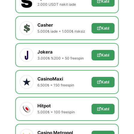
Katıl
2.000 USDT nakit iade
Casher
Katıl
5.000₺ iade + 1.000₺ risksiz
Jokera
Katıl
3.000₺ %200 + 50 freespin
CasinoMaxi
Katıl
6.500₺ + 150 freespin
Hitpot
Katıl
5.000₺ + 100 freespin
Casino Metropol