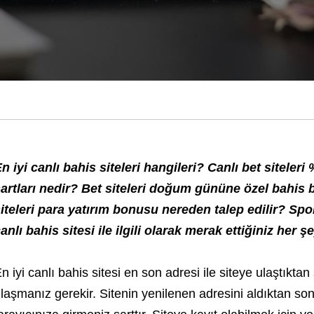
n iyi canlı bahis siteleri hangileri? Canlı bet siteler
artları nedir? Bet siteleri doğum gününe özel bahis 
iteleri para yatırım bonusu nereden talep edilir? Spo
anlı bahis sitesi ile ilgili olarak merak ettiğiniz her 
n iyi canlı bahis sitesi en son adresi ile siteye ulaştıkta
laşmanız gerekir. Sitenin yenilenen adresini aldıktan son