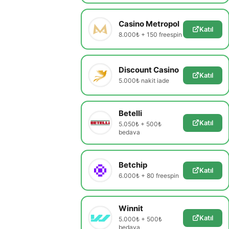
Casino Metropol
Katıl
8.000₺ + 150 freespin
Discount Casino
Katıl
5.000₺ nakit iade
Betelli
Katıl
5.050₺ + 500₺
bedava
Betchip
Katıl
6.000₺ + 80 freespin
Winnit
Katıl
5.000₺ + 500₺
bedava