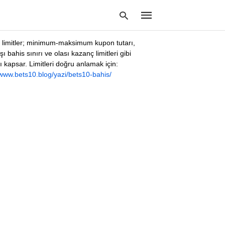
 limitler; minimum-maksimum kupon tutarı,
ı bahis sınırı ve olası kazanç limitleri gibi
rı kapsar. Limitleri doğru anlamak için:
/www.bets10.blog/yazi/bets10-bahis/
Type
your
search
query
and
hit
enter: