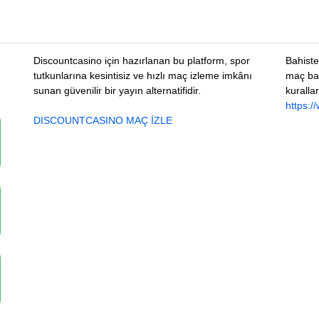
Discountcasino için hazırlanan bu platform, spor
Bahiste
tutkunlarına kesintisiz ve hızlı maç izleme imkânı
maç baş
sunan güvenilir bir yayın alternatifidir.
kuralla
https:/
DISCOUNTCASINO MAÇ İZLE