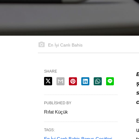
En İyi Canlı Bahis
SHARE
E
ş
s
c
PUBLISHED BY
Rıfat Küçük
E
u
TAGS:
En İyi Canlı Bahis Bonus Çeşitleri