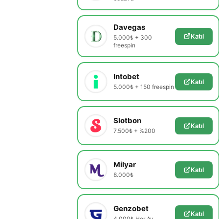
Davegas
Katıl
5.000₺ + 300
freespin
Intobet
Katıl
5.000₺ + 150 freespin
Slotbon
Katıl
7.500₺ + %200
Milyar
Katıl
8.000₺
Genzobet
Katıl
4.000₺ Her Ay