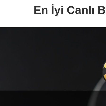
En İyi Canlı 